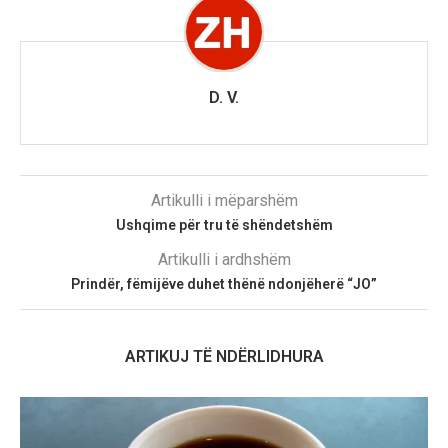
D. V.
Artikulli i mëparshëm
Ushqime për tru të shëndetshëm
Artikulli i ardhshëm
Prindër, fëmijëve duhet thënë ndonjëherë “JO”
ARTIKUJ TË NDËRLIDHURA