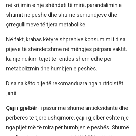
në krijimin e një shëndeti të mirë, parandalimin e
shtimit në peshë dhe shumë sëmundjeve dhe
çrregullimeve të tjera metabolike.
Në fakt, krahas këtyre shprehive konsumimi i disa
pijeve të shëndetshme në mëngjes përpara vaktit,
ka një ndikim tejet të rëndësishëm edhe për
metabolizmin dhe humbjen e peshës.
Disa na këto pije të rekomanduara nga nutricistët
janë:
Çaji i gjelbër-
i pasur me shumë antioksidantë dhe
përbërës të tjerë ushqimorë, çaji i gjelbër është një
nga pijet më të mira për humbjen e peshës. Shumë