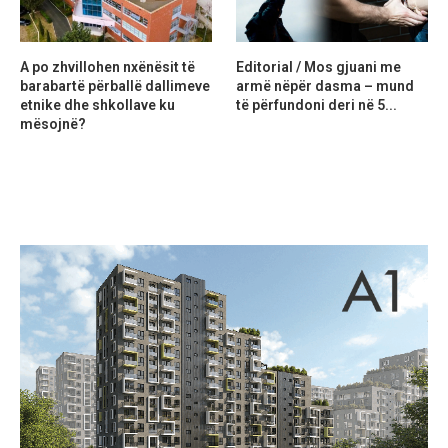
A po zhvillohen nxënësit të
Editorial / Mos gjuani me
barabartë përballë dallimeve
armë nëpër dasma – mund
etnike dhe shkollave ku
të përfundoni deri në 5...
mësojnë?