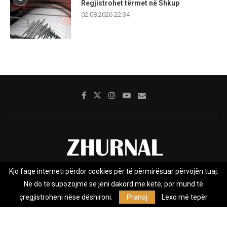
Regjistrohet tërmet në Shkup
02.08.2026 22:34
Kjo faqe interneti përdor cookies për të përmirësuar përvojën tuaj.
Rreth nesh
Impresumi
Marketing
Kontakt
Ne do të supozojmë se jeni dakord me këtë, por mund të
Privacy Policy
çregjistroheni nëse dëshironi.
Pranoj
Lexo më tepër
Zhurnal.mk është Agjenci e Lajmeve e pavarur, e themeluar në vitin
2009, që e mbulon Maqedoninë, Kosovën, Shqipërinë edhe lajmet