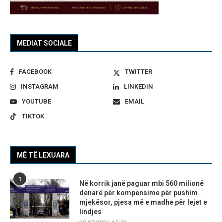
MEDIAT SOCIALE
FACEBOOK
TWITTER
INSTAGRAM
LINKEDIN
YOUTUBE
EMAIL
TIKTOK
MË TË LEXUARA
1
Në korrik janë paguar mbi 560 milionë
denarë për kompensime për pushim
mjekësor, pjesa më e madhe për lejet e
lindjes