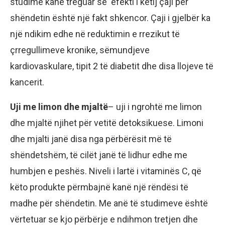
studime kanë treguar se efekti i këtij çaji për
shëndetin është një fakt shkencor. Çaji i gjelbër ka
një ndikim edhe në reduktimin e rrezikut të
çrregullimeve kronike, sëmundjeve
kardiovaskulare, tipit 2 të diabetit dhe disa llojeve të
kancerit.
Uji me limon dhe mjaltë
– uji i ngrohtë me limon
dhe mjaltë njihet për vetitë detoksikuese. Limoni
dhe mjalti janë disa nga përbërësit më të
shëndetshëm, të cilët janë të lidhur edhe me
humbjen e peshës. Niveli i lartë i vitaminës C, që
këto produkte përmbajnë kanë një rëndësi të
madhe për shëndetin. Me anë të studimeve është
vërtetuar se kjo përbërje e ndihmon tretjen dhe