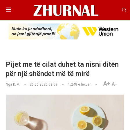
Pijet me të cilat duhet ta nisni ditën
për një shëndet më të mirë
A+
A-
Nga
D. V.
26.06.2026 09:09
1,248
e lexuar