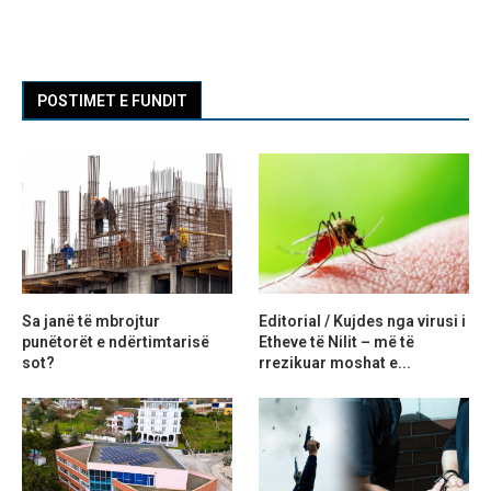
POSTIMET E FUNDIT
Sa janë të mbrojtur
Editorial / Kujdes nga virusi i
punëtorët e ndërtimtarisë
Etheve të Nilit – më të
sot?
rrezikuar moshat e...