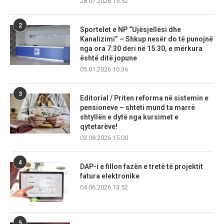
28.07.2026 15:52
2
Sportelet e NP “Ujësjellësi dhe
Kanalizimi” – Shkup nesër do të punojnë
nga ora 7:30 deri në 15:30, e mërkura
është ditë jopune
05.01.2026 10:36
3
Editorial / Priten reforma në sistemin e
pensioneve – shteti mund ta marrë
shtyllën e dytë nga kursimet e
qytetarëve!
03.08.2026 15:00
4
DAP-i e fillon fazën e tretë të projektit
fatura elektronike
04.06.2026 13:52
5