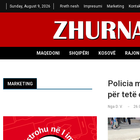
Sunday, August 9, 2026
Rreth nesh
Impresumi
Marketing
Kontak
MAQEDONI
SHQIPËRI
KOSOVË
RAJON 
Policia 
MARKETING
për tetë
Nga
D. V.
26.