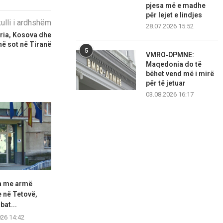
pjesa më e madhe
për lejet e lindjes
kulli i ardhshëm
28.07.2026 15:52
ria, Kosova dhe
në sot në Tiranë
5
VMRO‑DPMNE:
Maqedonia do të
bëhet vend më i mirë
për të jetuar
03.08.2026 16:17
a me armë
Të shtëna me armë në Saraj,
Aksident tra
 në Tetovë,
qëllohet një...
humb jetën 
bat...
07.08.2026 20:30
07.08.2
026 14:42