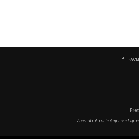
FACE
Rret
Zhurnal.mk është Agjenci e Lajme