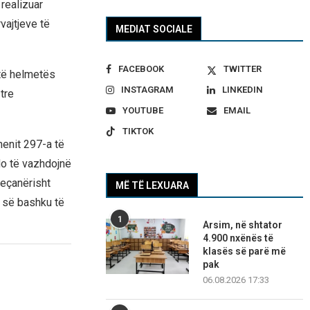
realizuar
vajtjeve të
MEDIAT SOCIALE
FACEBOOK
TWITTER
 të helmetës
INSTAGRAM
LINKEDIN
tre
YOUTUBE
EMAIL
TIKTOK
nenit 297-a të
do të vazhdojnë
veçanërisht
MË TË LEXUARA
e së bashku të
1
Arsim, në shtator
4.900 nxënës të
klasës së parë më
pak
06.08.2026 17:33