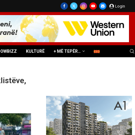
Login
HOWBIZZ
KULTURË
+ MË TEPËR…
listëve,