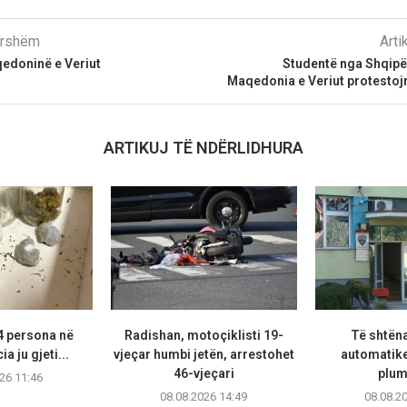
parshëm
Arti
qedoninë e Veriut
Studentë nga Shqipë
Maqedonia e Veriut protestoj
ARTIKUJ TË NDËRLIDHURA
4 persona në
Radishan, motoçiklisti 19-
Të shtën
a ju gjeti...
vjeçar humbi jetën, arrestohet
automatike
46-vjeçari
plum
26 11:46
08.08.2026 14:49
08.08.2