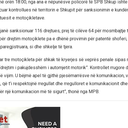
 në orën 18:00, nga ana e nëpunësve policorë të SPB Shkup ishte 
cuar kontrollues në territorin e Shkupit për sanksionimin e kundër
tuesit e motoçikletave.
t janë sanksionuar 116 drejtues, prej të cilëve 64 për mosmbajtje
për drejtim motoçiklete pa e dhënë provimin për patentë shoferi, 
paregjistruara, si dhe shkelje të tjera.
ar tre motoçikleta për shkak të kryerjes së veprës penale sipas 
drejtim i pakujdesshëm i automjetit motorik”. Kontrollet rrugore 
në vijim. U bëjmë apel të gjithë pjesëmarrësve në komunikacion, 
 që t’i respektojnë rregullat dhe rregulloret e komunikacionit dh
ër një komunikacion më të sigurt”, thonë nga MPB.