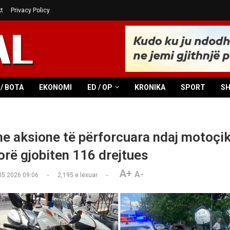
t
Privacy Policy
/ BOTA
EKONOMI
ED / OP
KRONIKA
SPORT
S
me aksione të përforcuara ndaj motoçik
 orë gjobiten 116 drejtues
A+
A-
05.2026 09:06
2,195
e lexuar