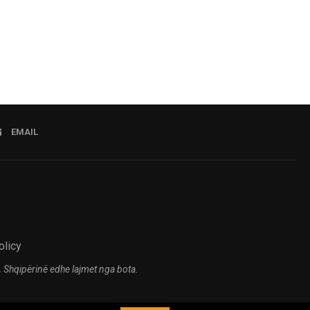
EMAIL
olicy
 Shqipërinë edhe lajmet nga bota.