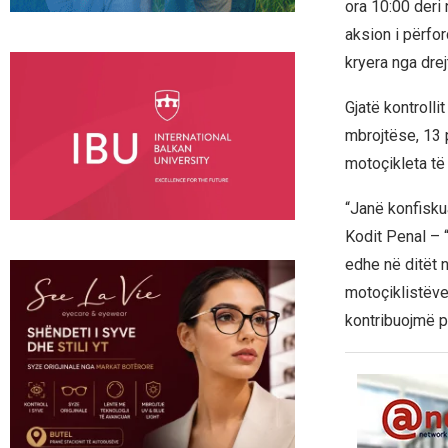
ora 10:00 deri
aksion i përfor
kryera nga drej
Gjatë kontrolli
mbrojtëse, 13 
motoçikleta të 
“Janë konfisku
Kodit Penal – “
edhe në ditët 
motoçiklistëve,
kontribuojmë p