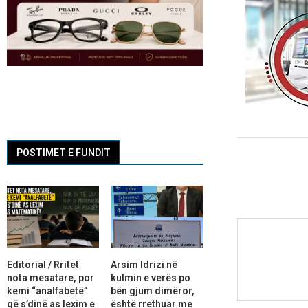
POSTIMET E FUNDIT
Editorial / Rritet
Arsim Idrizi në
nota mesatare, por
kulmin e verës po
kemi “analfabetë”
bën gjum dimëror,
që s’dinë as lexim e
është rrethuar me