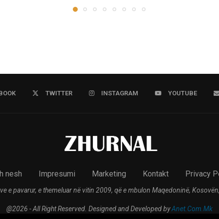
BOOK
TWITTER
INSTAGRAM
YOUTUBE
h nesh
Impresumi
Marketing
Kontakt
Privacy P
ve e pavarur, e themeluar në vitin 2009, që e mbulon Maqedoninë, Kosovën,
@2026 - All Right Reserved. Designed and Developed by
Anet.Com.Mk