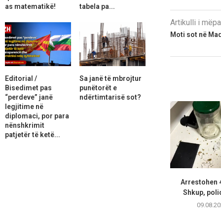
as matematikë!
tabela pa...
Artikulli i më
Moti sot në Ma
Editorial /
Sa janë të mbrojtur
Bisedimet pas
punëtorët e
“perdeve” janë
ndërtimtarisë sot?
legjitime në
diplomaci, por para
nënshkrimit
patjetër të ketë...
Arrestohen 
Shkup, polici
09.08.20