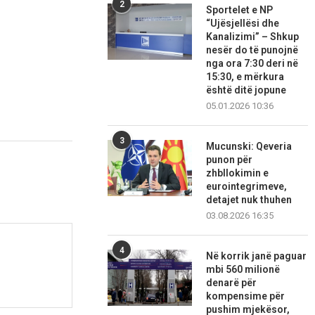
2
Sportelet e NP
“Ujësjellësi dhe
Kanalizimi” – Shkup
nesër do të punojnë
nga ora 7:30 deri në
15:30, e mërkura
është ditë jopune
05.01.2026 10:36
3
Mucunski: Qeveria
punon për
zhbllokimin e
eurointegrimeve,
detajet nuk thuhen
03.08.2026 16:35
4
Në korrik janë paguar
mbi 560 milionë
denarë për
kompensime për
pushim mjekësor,