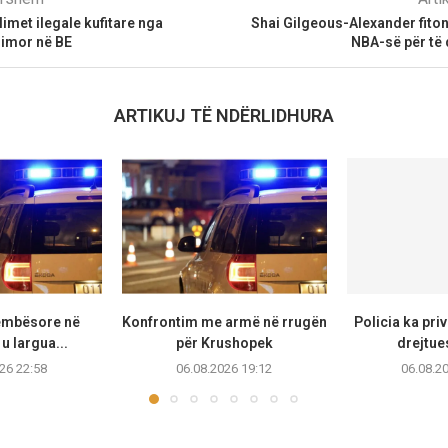
limet ilegale kufitare nga
Shai Gilgeous-Alexander fito
dimor në BE
NBA-së për të 
ARTIKUJ TË NDËRLIDHURA
këmbësore në
Konfrontim me armë në rrugën
Policia ka priv
u largua...
për Krushopek
drejtue
26 22:58
06.08.2026 19:12
06.08.2