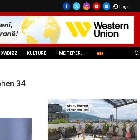
Login
HOWBIZZ
KULTURË
+ MË TEPËR…
ohen 34