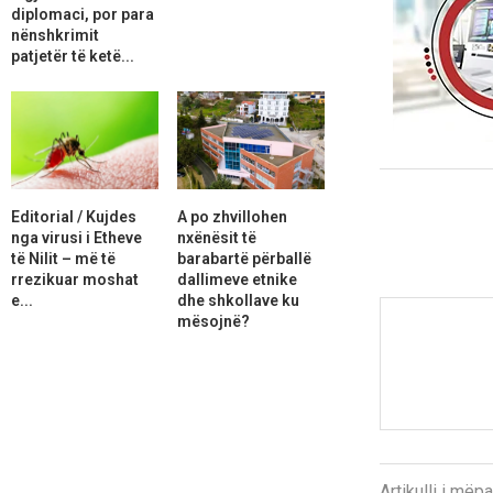
diplomaci, por para
nënshkrimit
patjetër të ketë...
Editorial / Kujdes
A po zhvillohen
nga virusi i Etheve
nxënësit të
të Nilit – më të
barabartë përballë
rrezikuar moshat
dallimeve etnike
e...
dhe shkollave ku
mësojnë?
Artikulli i më