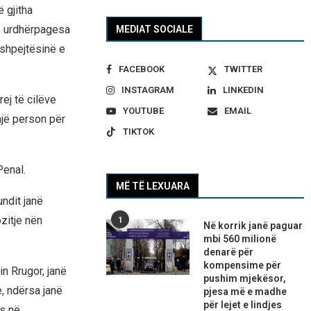
 gjitha
6 urdhërpagesa
MEDIAT SOCIALE
 shpejtësinë e
FACEBOOK
TWITTER
INSTAGRAM
LINKEDIN
ej të cilëve
YOUTUBE
EMAIL
një person për
TIKTOK
Penal.
MË TË LEXUARA
undit janë
zitje nën
1
Në korrik janë paguar
mbi 560 milionë
denarë për
kompensime për
in Rrugor, janë
pushim mjekësor,
, ndërsa janë
pjesa më e madhe
për lejet e lindjes
s në