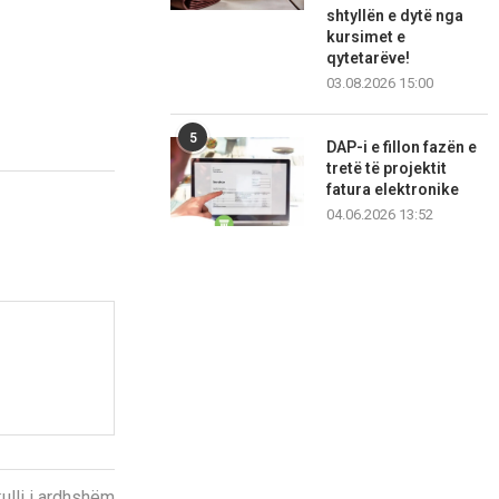
shtyllën e dytë nga
kursimet e
qytetarëve!
03.08.2026 15:00
5
DAP-i e fillon fazën e
tretë të projektit
fatura elektronike
04.06.2026 13:52
kulli i ardhshëm