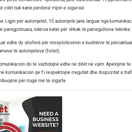
 cilët nuk kanë përdorur rripin e sigurisë.
e Ligjin për automjetet, 15 automjete janë larguar nga komunikac
 paregjistruara, ndërsa katër për shkak të parregullsive teknike.
ar edhe dy shoferë për mosplotësimin e kushteve të përcaktuar
amave të automjeteve (foliet).
komunikacion do të vazhdojnë edhe në ditët në vijim. Apelojmë te 
ë komunikacion që t’i respektojnë rregullat dhe dispozitat e traf
ribuojmë për rrugë më të sigurta.