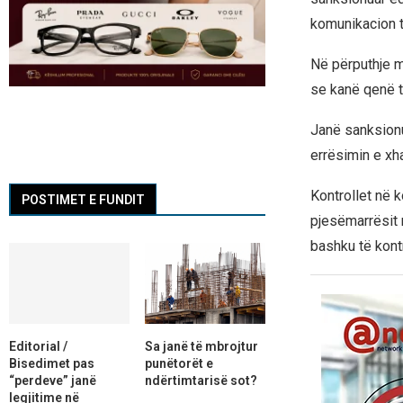
komunikacion të
Në përputhje m
se kanë qenë të
Janë sanksionu
errësimin e xh
Kontrollet në 
POSTIMET E FUNDIT
pjesëmarrësit n
bashku të kont
Editorial /
Sa janë të mbrojtur
Bisedimet pas
punëtorët e
“perdeve” janë
ndërtimtarisë sot?
legjitime në