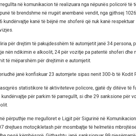
rregullta në komunikacion të realizuara nga nëpunës policorë të të
punë të brendshme në rrugët anembanë vendit, nga gjithsej 102
16 kundërvajtje kanë të bëjnë me shoferë që nuk kanë respektuar
vizjes.
liria për drejtim të pakujdesshëm të automjetit janë 34 persona, pr
je nën ndikimin e alkoolit, 24 për vozitje pa patentë shoferi dhe 
mit të mëparshëm për drejtimin e automjetit.
periudhë janë konfiskuar 23 automjete sipas nenit 300-b të Kodit 
asqyrës statistikore të aktiviteteve policore, gjatë dy ditëve të f
kundërvajtje për parkim të parregullt, si dhe 29 sanksione për vo
lit.
 në përputhje me rregulloret e Ligjit për Sigurinë në Komunikacion
7 drejtues motoçikletash për mosmbajtje të helmetës mbrojtëse
he pesë këmbësorë. Gjithashtu, janë sanksionuar 99 pjesëmarrë