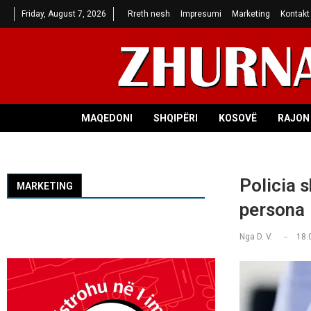
Friday, August 7, 2026
Rreth nesh
Impresumi
Marketing
Kontakt
MAQEDONI
SHQIPËRI
KOSOVË
RAJON 
Policia 
MARKETING
persona
Nga
D. V.
18.