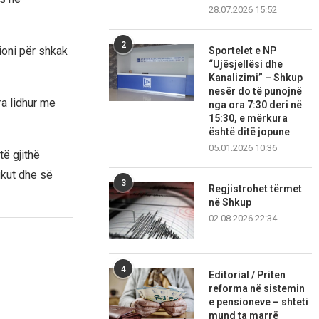
28.07.2026 15:52
2
ioni për shkak
Sportelet e NP
“Ujësjellësi dhe
Kanalizimi” – Shkup
nesër do të punojnë
a lidhur me
nga ora 7:30 deri në
15:30, e mërkura
është ditë jopune
05.01.2026 10:36
të gjithë
ikut dhe së
3
Regjistrohet tërmet
në Shkup
02.08.2026 22:34
4
Editorial / Priten
reforma në sistemin
e pensioneve – shteti
mund ta marrë