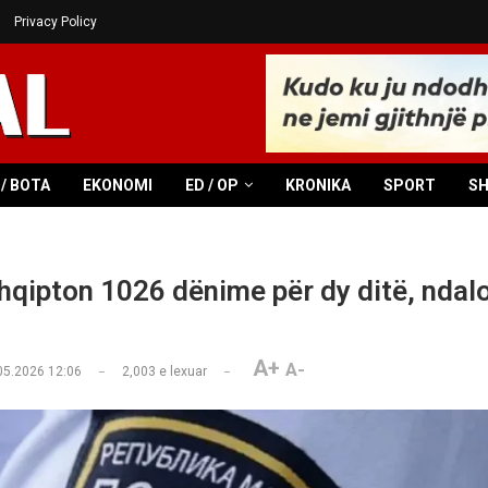
Privacy Policy
/ BOTA
EKONOMI
ED / OP
KRONIKA
SPORT
S
shqipton 1026 dënime për dy ditë, ndal
A+
A-
05.2026 12:06
2,003
e lexuar