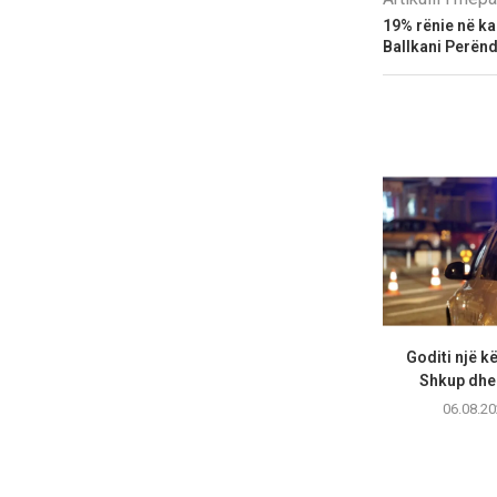
19% rënie në ka
Ballkani Perën
Goditi një 
Shkup dhe 
06.08.20