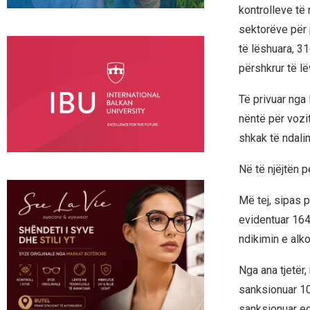
kontrolleve të 
sektorëve për 
të lëshuara, 3
përshkrur të lë
Të privuar nga 
nëntë për vozit
shkak të ndali
Në të njëjtën 
Më tej, sipas p
evidentuar 164 
ndikimin e alkoo
Nga ana tjetër,
sanksionuar 10
sanksionuar ed