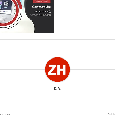
D. V.
parshëm
Arti