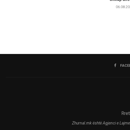
06.08.20
FACE
Rret
Zhurnal.mk është Agjenci e Lajme