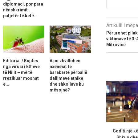
diplomaci, por para
nënshkrimit
patjetër të ketë...
Artikulli i më
Përurohet pllak
viktimave të 3-4
Mitrovicë
Editorial / Kujdes
A po zhvillohen
nga virusi i Etheve
nxënësit të
të Nilit – më të
barabartë përballë
rrezikuar moshat
dallimeve etnike
e...
dhe shkollave ku
mësojnë?
Goditi një 
Shkup dhe 