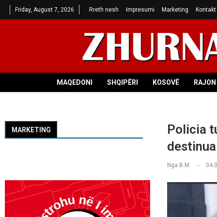
Friday, August 7, 2026
Rreth nesh
Impresumi
Marketing
Kontakt
MAQEDONI
SHQIPËRI
KOSOVË
RAJON 
Policia t
MARKETING
destinua
Nga
B.M
04.