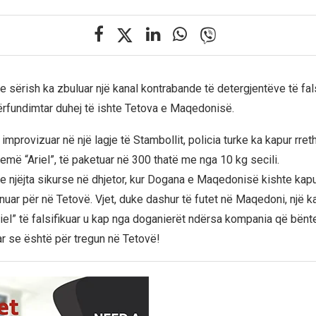
je sërish ka zbuluar një kanal kontrabande të detergjentëve të fal
ërfundimtar duhej të ishte Tetova e Maqedonisë.
improvizuar në një lagje të Stambollit, policia turke ka kapur rre
remë “Ariel”, të paketuar në 300 thatë me nga 10 kg secili.
e njëjta sikurse në dhjetor, kur Dogana e Maqedonisë kishte kapu
inuar për në Tetovë. Vjet, duke dashur të futet në Maqedoni, një 
riel” të falsifikuar u kap nga doganierët ndërsa kompania që bënte
ar se është për tregun në Tetovë!