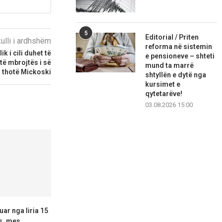
5
Editorial / Priten
kulli i ardhshëm
reforma në sistemin
ik i cili duhet të
e pensioneve – shteti
etë mbrojtës i së
mund ta marrë
, thotë Mickoski
shtyllën e dytë nga
kursimet e
qytetarëve!
03.08.2026 15:00
uar nga liria 15
Aksident i rëndë trafiku pranë
Inçizoi objek
s, mes...
Berovës,16‑vjeçari dërgohet
Radozhë, arre