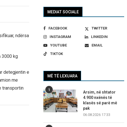
MEDIAT SOCIALE
FACEBOOK
TWITTER
sifikuar, ndërsa
INSTAGRAM
LINKEDIN
YOUTUBE
EMAIL
TIKTOK
th 3000 kg
r detegjentin e
MË TË LEXUARA
kamion me
 transportin
1
Arsim, në shtator
4.900 nxënës të
klasës së parë më
pak
06.08.2026 17:33