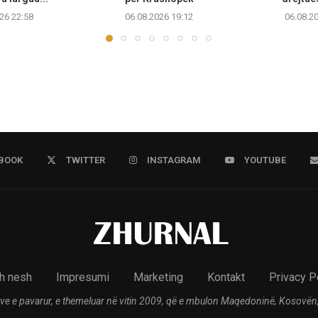
26 22:58
06.08.2026 19:12
06.08.2
BOOK
TWITTER
INSTAGRAM
YOUTUBE
h nesh
Impresumi
Marketing
Kontakt
Privacy P
ve e pavarur, e themeluar në vitin 2009, që e mbulon Maqedoninë, Kosovën,