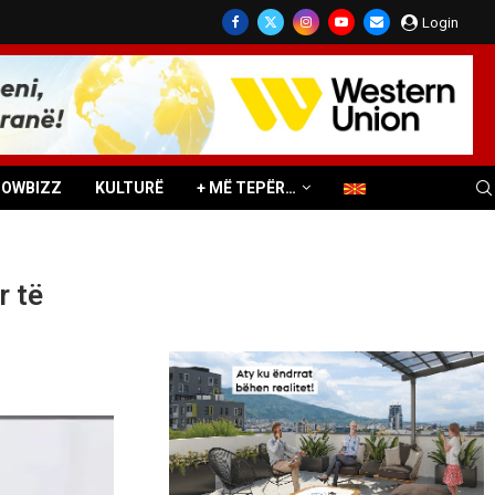
Login
HOWBIZZ
KULTURË
+ MË TEPËR…
r të