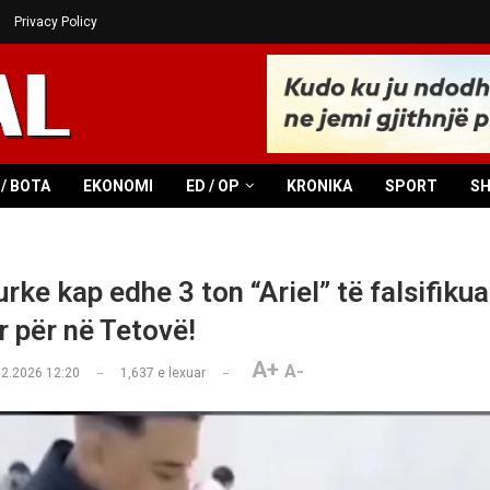
Privacy Policy
/ BOTA
EKONOMI
ED / OP
KRONIKA
SPORT
S
urke kap edhe 3 ton “Ariel” të falsifikua
r për në Tetovë!
A+
A-
02.2026 12:20
1,637
e lexuar