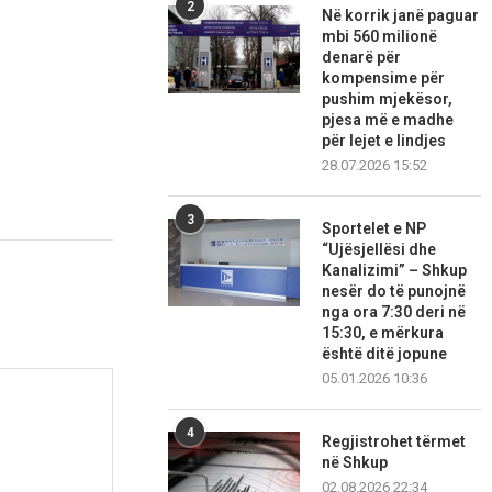
2
Në korrik janë paguar
mbi 560 milionë
denarë për
kompensime për
pushim mjekësor,
pjesa më e madhe
për lejet e lindjes
28.07.2026 15:52
3
Sportelet e NP
“Ujësjellësi dhe
Kanalizimi” – Shkup
nesër do të punojnë
nga ora 7:30 deri në
15:30, e mërkura
është ditë jopune
05.01.2026 10:36
4
Regjistrohet tërmet
në Shkup
02.08.2026 22:34