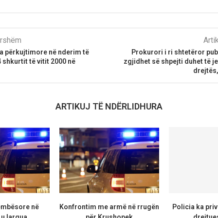
parshëm
Arti
a përkujtimore në nderim të
Prokurori i ri shtetëror publ
 shkurtit të vitit 2000 në
zgjidhet së shpejti duhet të j
drejtës
ARTIKUJ TË NDËRLIDHURA
këmbësore në
Konfrontim me armë në rrugën
Policia ka priv
u largua...
për Krushopek
drejtue