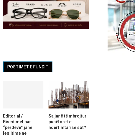
POSTIMET E FUNDIT
Editorial /
Sa janë të mbrojtur
Bisedimet pas
punëtorët e
“perdeve” janë
ndërtimtarisë sot?
legjitime në