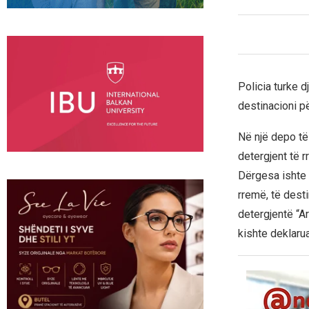
Policia turke d
destinacioni p
Në një depo të 
detergjent të r
Dërgesa ishte 
rremë, të dest
detergjentë “A
kishte deklaru