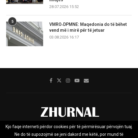
28.07.2026 15:52
5
VMRO‑DPMNE: Maqedonia do të bëhet
vend më i mirë për të jetuar
03.08.2026 16:17
Kjo faqe interneti përdor cookies për të përmirësuar përvojën tuaj.
Rreth nesh
Impresumi
Marketing
Kontakt
Ne do të supozojmë se jeni dakord me këtë, por mund të