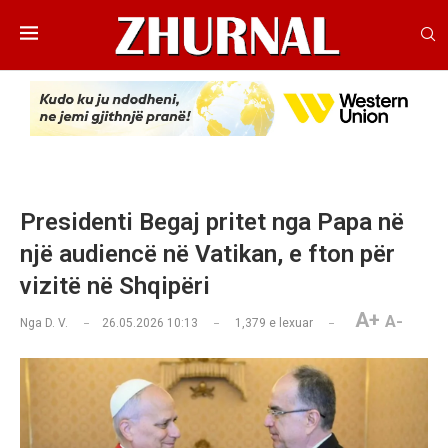
Presidenti Begaj pritet nga Papa në
një audiencë në Vatikan, e fton për
vizitë në Shqipëri
A+
A-
Nga
D. V.
26.05.2026 10:13
1,379
e lexuar