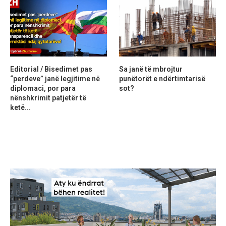
Editorial / Bisedimet pas
Sa janë të mbrojtur
“perdeve” janë legjitime në
punëtorët e ndërtimtarisë
diplomaci, por para
sot?
nënshkrimit patjetër të
ketë...