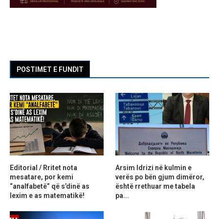
POSTIMET E FUNDIT
Editorial / Rritet nota
Arsim Idrizi në kulmin e
mesatare, por kemi
verës po bën gjum dimëror,
“analfabetë” që s’dinë as
është rrethuar me tabela
lexim e as matematikë!
pa...