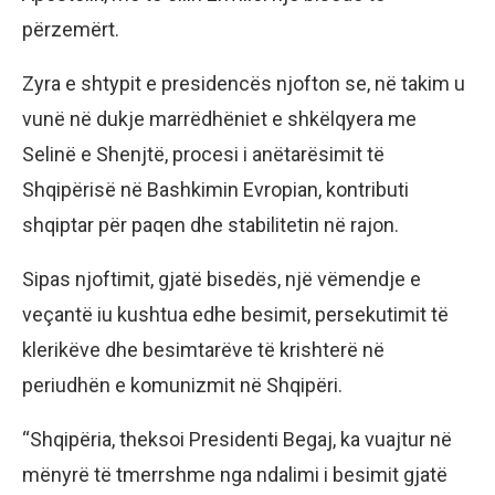
përzemërt.
Zyra e shtypit e presidencës njofton se, në takim u
vunë në dukje marrëdhëniet e shkëlqyera me
Selinë e Shenjtë, procesi i anëtarësimit të
Shqipërisë në Bashkimin Evropian, kontributi
shqiptar për paqen dhe stabilitetin në rajon.
Sipas njoftimit, gjatë bisedës, një vëmendje e
veçantë iu kushtua edhe besimit, persekutimit të
klerikëve dhe besimtarëve të krishterë në
periudhën e komunizmit në Shqipëri.
“Shqipëria, theksoi Presidenti Begaj, ka vuajtur në
mënyrë të tmerrshme nga ndalimi i besimit gjatë