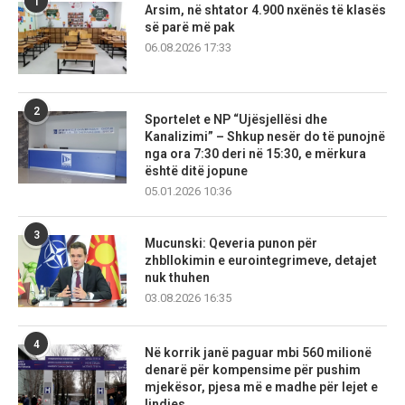
1
Arsim, në shtator 4.900 nxënës të klasës
së parë më pak
06.08.2026 17:33
2
Sportelet e NP “Ujësjellësi dhe
Kanalizimi” – Shkup nesër do të punojnë
nga ora 7:30 deri në 15:30, e mërkura
është ditë jopune
05.01.2026 10:36
3
Mucunski: Qeveria punon për
zhbllokimin e eurointegrimeve, detajet
nuk thuhen
03.08.2026 16:35
4
Në korrik janë paguar mbi 560 milionë
denarë për kompensime për pushim
mjekësor, pjesa më e madhe për lejet e
lindjes