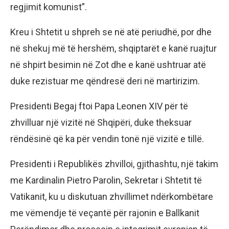
regjimit komunist”.
Kreu i Shtetit u shpreh se në atë periudhë, por dhe
në shekuj më të hershëm, shqiptarët e kanë ruajtur
në shpirt besimin në Zot dhe e kanë ushtruar atë
duke rezistuar me qëndresë deri në martirizim.
Presidenti Begaj ftoi Papa Leonen XIV për të
zhvilluar një vizitë në Shqipëri, duke theksuar
rëndësinë që ka për vendin tonë një vizitë e tillë.
Presidenti i Republikës zhvilloi, gjithashtu, një takim
me Kardinalin Pietro Parolin, Sekretar i Shtetit të
Vatikanit, ku u diskutuan zhvillimet ndërkombëtare
me vëmendje të veçantë për rajonin e Ballkanit