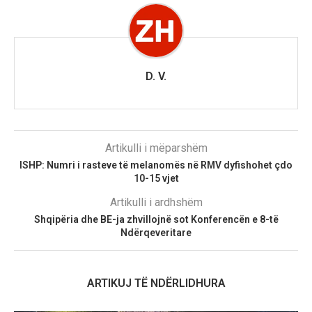
D. V.
Artikulli i mëparshëm
ISHP: Numri i rasteve të melanomës në RMV dyfishohet çdo
10-15 vjet
Artikulli i ardhshëm
Shqipëria dhe BE-ja zhvillojnë sot Konferencën e 8-të
Ndërqeveritare
ARTIKUJ TË NDËRLIDHURA