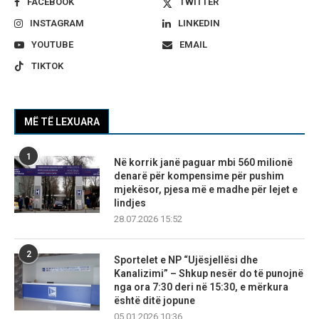
FACEBOOK
TWITTER
INSTAGRAM
LINKEDIN
YOUTUBE
EMAIL
TIKTOK
MË TË LEXUARA
1
Në korrik janë paguar mbi 560 milionë
denarë për kompensime për pushim
mjekësor, pjesa më e madhe për lejet e
lindjes
28.07.2026 15:52
2
Sportelet e NP “Ujësjellësi dhe
Kanalizimi” – Shkup nesër do të punojnë
nga ora 7:30 deri në 15:30, e mërkura
është ditë jopune
05.01.2026 10:36