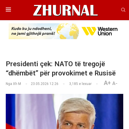
Presidenti çek: NATO të tregojë
“dhëmbët” për provokimet e Rusisë
A+
A-
Nga
Xh M
23.05.2026 12:26
3,185
e lexuar