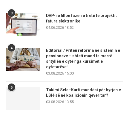
3
DAP-i e fillon fazën e tretë të projektit
fatura elektronike
04.06.2026 13:52
4
Editorial / Priten reforma në sistemin e
pensioneve – shteti mund ta marrë
shtyllën e dytë nga kursimet e
qytetarëve!
03.08.2026 15:00
5
Takimi Sela–Kurti mundësi për hyrjen e
LSH‑së në koalicionin qeveritar?
03.08.2026 13:55