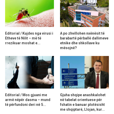
Editorial / Kujdes nga virusi i
A po zhvillohen nxënësit të
Etheve të Nilit – më të
barabartë përballë dallimeve
rrezikuar moshat e...
etnike dhe shkollave ku
mësojnë?
Editorial / Mos gjuani me
Gjuha shqipe anashkalohet
armë nëpër dasma – mund
në tabelat orientuese për
të përfundoni deri në 5...
fshatin e banuar plotësisht
me shqiptarë, Llojan, kur...