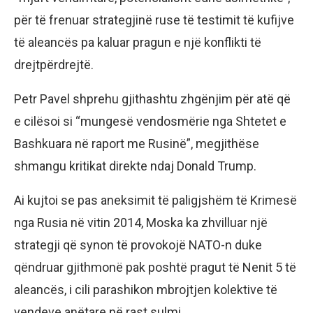
për të frenuar strategjinë ruse të testimit të kufijve
të aleancës pa kaluar pragun e një konflikti të
drejtpërdrejtë.
Petr Pavel shprehu gjithashtu zhgënjim për atë që
e cilësoi si “mungesë vendosmërie nga Shtetet e
Bashkuara në raport me Rusinë”, megjithëse
shmangu kritikat direkte ndaj Donald Trump.
Ai kujtoi se pas aneksimit të paligjshëm të Krimesë
nga Rusia në vitin 2014, Moska ka zhvilluar një
strategji që synon të provokojë NATO-n duke
qëndruar gjithmonë pak poshtë pragut të Nenit 5 të
aleancës, i cili parashikon mbrojtjen kolektive të
vendeve anëtare në rast sulmi.