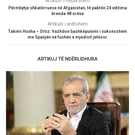
Artikulli i mëparshëm
Përmbytje shkatërruese në Afganistan, të paktën 24 viktima
brenda 48 orëve
Artikulli i ardhshëm
Takimi Hoxha – Ortiz: Vazhdon bashkëpunimi i suksesshëm
me Spanjën në fushën e mjedisit jetësor
ARTIKUJ TË NDËRLIDHURA