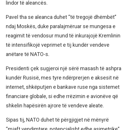
lindor të aleancës.
Pavel tha se aleanca duhet “të tregojë dhëmbët”
ndaj Moskës, duke paralajmëruar se mungesa e
reagimit të vendosur mund të inkurajojë Kremlinin
të intensifikojë veprimet e tij kundër vendeve
anëtare të NATO-s.
Presidenti çek sugjeroi një sërë masash të ashpra
kundër Rusisë, mes tyre ndërprerjen e aksesit në
internet, shkëputjen e bankave ruse nga sistemet
financiare globale, si edhe rrëzimin e avionëve që
shkelin hapësirën ajrore të vendeve aleate.
Sipas tij, NATO duhet të përgjigjet në mënyrë
“mjaft vendimtare, potencialisht edhe asimetrike”,