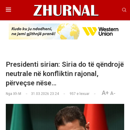
Presidenti sirian: Siria do të qëndrojë
neutrale në konfliktin rajonal,
përveçse nëse…
A+
A-
Nga
Xh M
31.03.2026 23:24
957
e lexuar