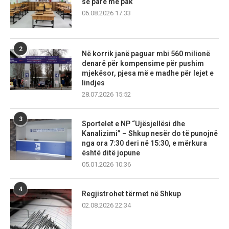
së parë më pak
06.08.2026 17:33
2
Në korrik janë paguar mbi 560 milionë
denarë për kompensime për pushim
mjekësor, pjesa më e madhe për lejet e
lindjes
28.07.2026 15:52
3
Sportelet e NP “Ujësjellësi dhe
Kanalizimi” – Shkup nesër do të punojnë
nga ora 7:30 deri në 15:30, e mërkura
është ditë jopune
05.01.2026 10:36
4
Regjistrohet tërmet në Shkup
02.08.2026 22:34