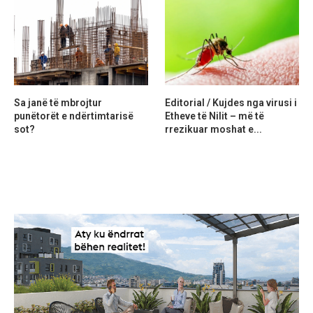
Sa janë të mbrojtur
Editorial / Kujdes nga virusi i
punëtorët e ndërtimtarisë
Etheve të Nilit – më të
sot?
rrezikuar moshat e...