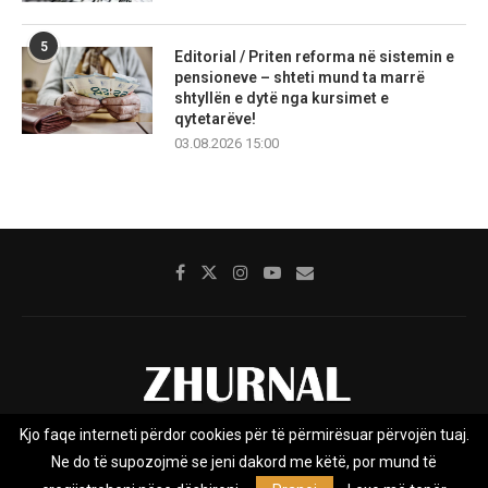
5
Editorial / Priten reforma në sistemin e
pensioneve – shteti mund ta marrë
shtyllën e dytë nga kursimet e
qytetarëve!
03.08.2026 15:00
Kjo faqe interneti përdor cookies për të përmirësuar përvojën tuaj.
Rreth nesh
Impresumi
Marketing
Kontakt
Ne do të supozojmë se jeni dakord me këtë, por mund të
Privacy Policy