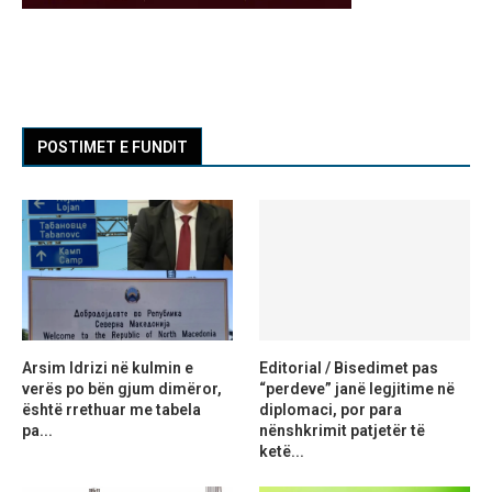
POSTIMET E FUNDIT
Arsim Idrizi në kulmin e
Editorial / Bisedimet pas
verës po bën gjum dimëror,
“perdeve” janë legjitime në
është rrethuar me tabela
diplomaci, por para
pa...
nënshkrimit patjetër të
ketë...