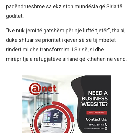
paqëndrueshme sa ekziston mundësia që Siria të
goditet.
“Ne nuk jemi të gatshëm për një luftë tjetër”, tha ai,
duke shtuar se prioritet i qeverisë së tij mbetet
rindërtimi dhe transformimi i Sirisë, si dhe
mirëpritja e refugjatëve sirianë që kthehen në vend.