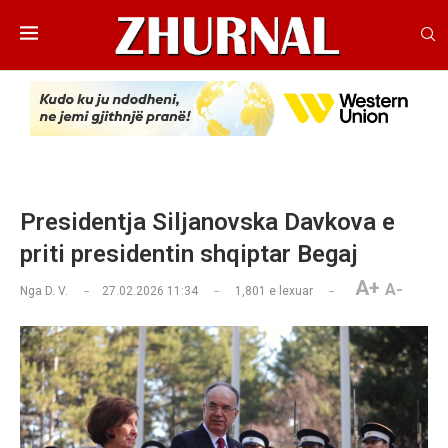
Presidentja Siljanovska Davkova e
priti presidentin shqiptar Begaj
A+
A-
Nga
D. V.
27.02.2026 11:34
1,801
e lexuar