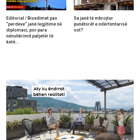
Editorial / Bisedimet pas
Sa janë të mbrojtur
“perdeve” janë legjitime në
punëtorët e ndërtimtarisë
diplomaci, por para
sot?
nënshkrimit patjetër të
ketë...