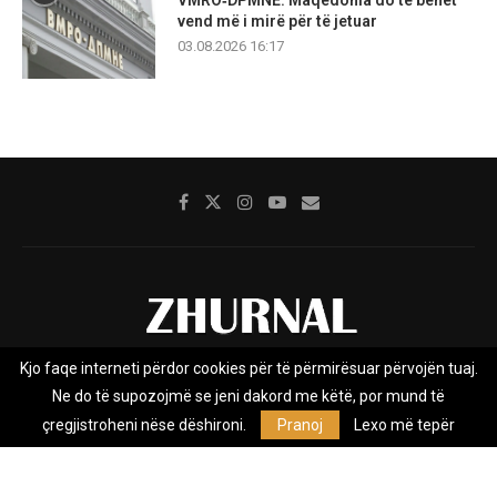
vend më i mirë për të jetuar
03.08.2026 16:17
Kjo faqe interneti përdor cookies për të përmirësuar përvojën tuaj.
Rreth nesh
Impresumi
Marketing
Kontakt
Ne do të supozojmë se jeni dakord me këtë, por mund të
Privacy Policy
çregjistroheni nëse dëshironi.
Pranoj
Lexo më tepër
Zhurnal.mk është Agjenci e Lajmeve e pavarur, e themeluar në vitin
2009, që e mbulon Maqedoninë, Kosovën, Shqipërinë edhe lajmet
nga bota.