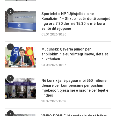
2
Sportelet e NP “Ujësjellësi dhe
Kanalizimi” – Shkup nesër do të punojnë
nga ora 7:30 deri në 15:30, e mërkura
është ditë jopune
05.01.2026 10:36
3
Mucunski: Qeveria punon për
zhbllokimin e eurointegrimeve, detajet
nuk thuhen
03.08.2026 16:35
4
Në korrik janë paguar mbi 560 milionë
denarë për kompensime për pushim
mjekësor, pjesa më e madhe për lejet e
lindjes
28.07.2026 15:52
5
VMRO‑DPMNE: Maqedonia do të bëhet