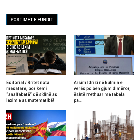
POSTIMET E FUNDIT
Editorial / Rritet nota
Arsim Idrizi në kulmin e
mesatare, por kemi
verës po bën gjum dimëror,
“analfabetë” që s’dinë as
është rrethuar me tabela
lexim e as matematikë!
pa...