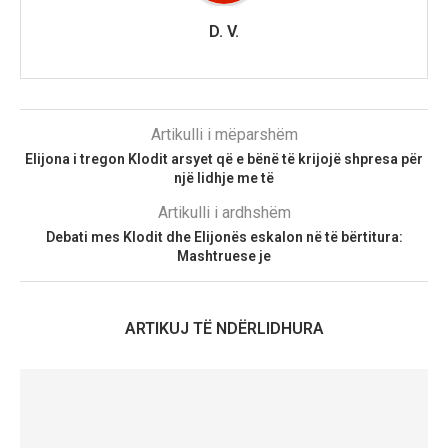
D. V.
Artikulli i mëparshëm
Elijona i tregon Klodit arsyet që e bënë të krijojë shpresa për
një lidhje me të
Artikulli i ardhshëm
Debati mes Klodit dhe Elijonës eskalon në të bërtitura:
Mashtruese je
ARTIKUJ TË NDËRLIDHURA