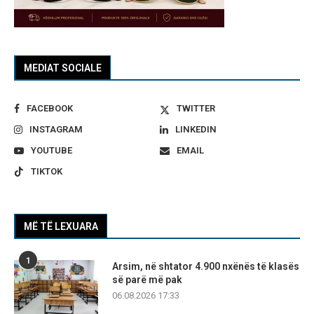
MEDIAT SOCIALE
FACEBOOK
TWITTER
INSTAGRAM
LINKEDIN
YOUTUBE
EMAIL
TIKTOK
MË TË LEXUARA
1
Arsim, në shtator 4.900 nxënës të klasës
së parë më pak
06.08.2026 17:33