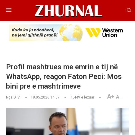
Profil mashtrues me emrin e tij në
WhatsApp, reagon Faton Peci: Mos
bini pre e mashtrimeve
A+
A-
Nga
D. V.
18.05.2026 14:57
1,449
e lexuar