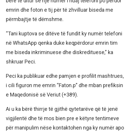
bërë të ditur se një numër i huaj telefoni po përdor
emrin dhe foton e tij për të zhvilluar biseda me
përmbajtje të dëmshme.
“Tani kuptova se ditëve të fundit ky numër telefoni
në WhatsApp qenka duke keqpërdorur emrin tim
me biseda inkriminuese dhe diskredituese,” ka
shkruar Peci.
Peci ka publikuar edhe pamjen e profilit mashtrues,
i cili figuron me emrin “Faton.p” dhe mban prefiksin
e Maqedonisë së Veriut (+389).
Ai u ka bërë thirrje të gjithë qytetarëve që të jenë
vigjilentë dhe të mos bien pre e këtyre tentimeve
për manipulim nëse kontaktohen nga ky numër apo