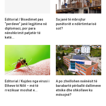
Editorial / Bisedimet pas
Sa janë të mbrojtur
“perdeve” janë legjitime në
punëtorët e ndërtimtarisë
diplomaci, por para
sot?
nënshkrimit patjetër të
ketë...
Editorial / Kujdes nga virusi i
A po zhvillohen nxënësit të
Etheve të Nilit – më të
barabartë përballë dallimeve
rrezikuar moshat e...
etnike dhe shkollave ku
mësojnë?