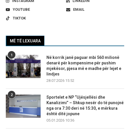
INSTAGRAM
LINKEDIN
YOUTUBE
EMAIL
TIKTOK
MË TË LEXUARA
1
Në korrik janë paguar mbi 560 milionë
denarë për kompensime për pushim
mjekësor, pjesa më e madhe për lejet e
lindjes
28.07.2026 15:52
2
Sportelet e NP “Ujësjellësi dhe
Kanalizimi” – Shkup nesër do të punojnë
nga ora 7:30 deri në 15:30, e mërkura
është ditë jopune
05.01.2026 10:36