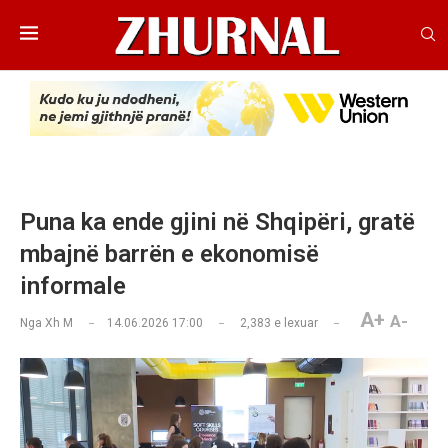
Puna ka ende gjini në Shqipëri, gratë
mbajnë barrën e ekonomisë
informale
A+
A-
Nga
Xh M
14.06.2026 17:00
2,383
e lexuar