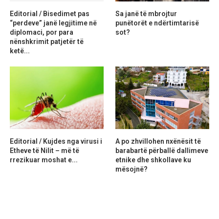
Editorial / Bisedimet pas
Sa janë të mbrojtur
“perdeve” janë legjitime në
punëtorët e ndërtimtarisë
diplomaci, por para
sot?
nënshkrimit patjetër të
ketë...
Editorial / Kujdes nga virusi i
A po zhvillohen nxënësit të
Etheve të Nilit – më të
barabartë përballë dallimeve
rrezikuar moshat e...
etnike dhe shkollave ku
mësojnë?