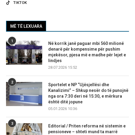
TIKTOK
MË TË LEXUARA
1
Në korrik janë paguar mbi 560 milionë
denarë për kompensime për pushim
mjekësor, pjesa më e madhe për lejet e
lindjes
28.07.2026 15:52
2
Sportelet e NP “Ujësjellësi dhe
Kanalizimi” – Shkup nesër do të punojnë
nga ora 7:30 deri në 15:30, e mërkura
është ditë jopune
05.01.2026 10:36
3
Editorial / Priten reforma në sistemin e
pensioneve – shteti mund ta marrë