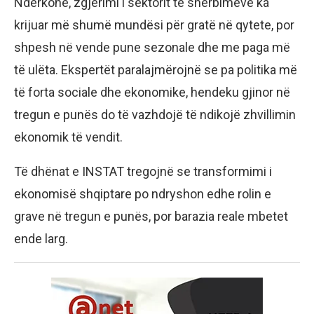
Ndërkohë, zgjerimi i sektorit të shërbimeve ka
krijuar më shumë mundësi për gratë në qytete, por
shpesh në vende pune sezonale dhe me paga më
të ulëta. Ekspertët paralajmërojnë se pa politika më
të forta sociale dhe ekonomike, hendeku gjinor në
tregun e punës do të vazhdojë të ndikojë zhvillimin
ekonomik të vendit.
Të dhënat e INSTAT tregojnë se transformimi i
ekonomisë shqiptare po ndryshon edhe rolin e
grave në tregun e punës, por barazia reale mbetet
ende larg.