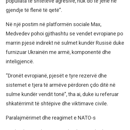
popullata të shteteve agresive, nuk do të jenë në
gjendje të flenë të qetë”.
Në një postim në platformën sociale Max,
Medvedev pohoi gjithashtu se vendet evropiane po
marrin pjesë indirekt në sulmet kundër Rusisë duke
furnizuar Ukrainën me armë, komponentë dhe
inteligjencë.
“Dronët evropianë, pjesët e tyre rezervë dhe
sistemet e tjera të armëve përdoren çdo ditë në
sulme kundër vendit tonë”, tha ai, duke iu referuar
shkatërrimit të shtëpive dhe viktimave civile.
Paralajmërimet dhe reagimet e NATO-s