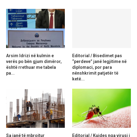
Arsim Idrizi në kulmin e
Editorial / Bisedimet pas
verës po bën gjum dimëror,
“perdeve” janë legjitime në
është rrethuar me tabela
diplomaci, por para
pa...
nënshkrimit patjetër të
ketë...
Sa janë të mbrojtur
Editorial / Kujdes nga virusi i