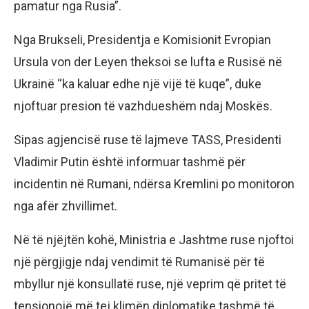
pamatur nga Rusia”.
Nga Brukseli, Presidentja e Komisionit Evropian
Ursula von der Leyen theksoi se lufta e Rusisë në
Ukrainë “ka kaluar edhe një vijë të kuqe”, duke
njoftuar presion të vazhdueshëm ndaj Moskës.
Sipas agjencisë ruse të lajmeve TASS, Presidenti
Vladimir Putin është informuar tashmë për
incidentin në Rumani, ndërsa Kremlini po monitoron
nga afër zhvillimet.
Në të njëjtën kohë, Ministria e Jashtme ruse njoftoi
një përgjigje ndaj vendimit të Rumanisë për të
mbyllur një konsullatë ruse, një veprim që pritet të
tensionojë më tej klimën diplomatike tashmë të