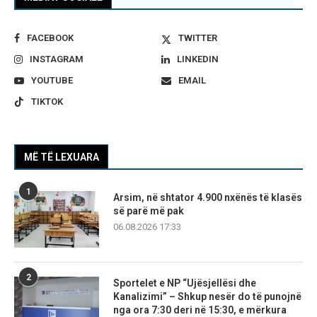
FACEBOOK
TWITTER
INSTAGRAM
LINKEDIN
YOUTUBE
EMAIL
TIKTOK
MË TË LEXUARA
1
Arsim, në shtator 4.900 nxënës të klasës
së parë më pak
06.08.2026 17:33
2
Sportelet e NP “Ujësjellësi dhe
Kanalizimi” – Shkup nesër do të punojnë
nga ora 7:30 deri në 15:30, e mërkura