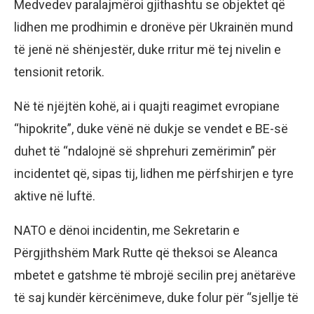
Medvedev paralajmëroi gjithashtu se objektet që
lidhen me prodhimin e dronëve për Ukrainën mund
të jenë në shënjestër, duke rritur më tej nivelin e
tensionit retorik.
Në të njëjtën kohë, ai i quajti reagimet evropiane
“hipokrite”, duke vënë në dukje se vendet e BE-së
duhet të “ndalojnë së shprehuri zemërimin” për
incidentet që, sipas tij, lidhen me përfshirjen e tyre
aktive në luftë.
NATO e dënoi incidentin, me Sekretarin e
Përgjithshëm Mark Rutte që theksoi se Aleanca
mbetet e gatshme të mbrojë secilin prej anëtarëve
të saj kundër kërcënimeve, duke folur për “sjellje të