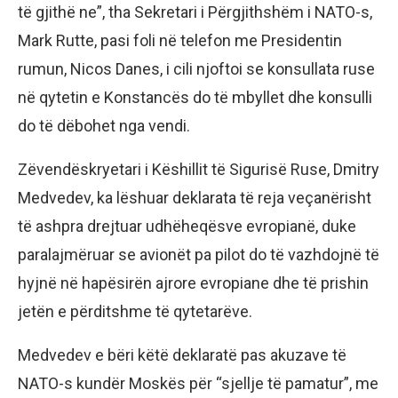
të gjithë ne”, tha Sekretari i Përgjithshëm i NATO-s,
Mark Rutte, pasi foli në telefon me Presidentin
rumun, Nicos Danes, i cili njoftoi se konsullata ruse
në qytetin e Konstancës do të mbyllet dhe konsulli
do të dëbohet nga vendi.
Zëvendëskryetari i Këshillit të Sigurisë Ruse, Dmitry
Medvedev, ka lëshuar deklarata të reja veçanërisht
të ashpra drejtuar udhëheqësve evropianë, duke
paralajmëruar se avionët pa pilot do të vazhdojnë të
hyjnë në hapësirën ajrore evropiane dhe të prishin
jetën e përditshme të qytetarëve.
Medvedev e bëri këtë deklaratë pas akuzave të
NATO-s kundër Moskës për “sjellje të pamatur”, me