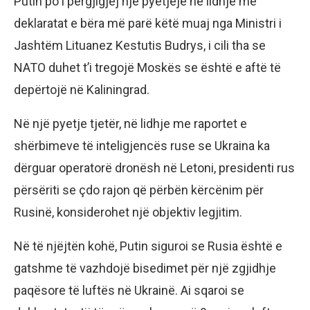
Putin po i përgjigjej një pyetjeje në lidhje me
deklaratat e bëra më parë këtë muaj nga Ministri i
Jashtëm Lituanez Kestutis Budrys, i cili tha se
NATO duhet t’i tregojë Moskës se është e aftë të
depërtojë në Kaliningrad.
Në një pyetje tjetër, në lidhje me raportet e
shërbimeve të inteligjencës ruse se Ukraina ka
dërguar operatorë dronësh në Letoni, presidenti rus
përsëriti se çdo rajon që përbën kërcënim për
Rusinë, konsiderohet një objektiv legjitim.
Në të njëjtën kohë, Putin siguroi se Rusia është e
gatshme të vazhdojë bisedimet për një zgjidhje
paqësore të luftës në Ukrainë. Ai sqaroi se