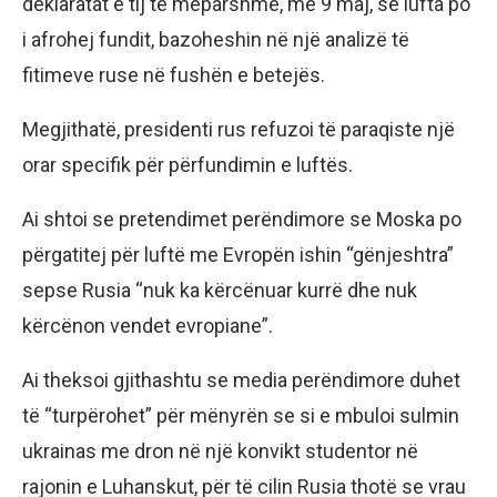
deklaratat e tij të mëparshme, më 9 maj, se lufta po
i afrohej fundit, bazoheshin në një analizë të
fitimeve ruse në fushën e betejës.
Megjithatë, presidenti rus refuzoi të paraqiste një
orar specifik për përfundimin e luftës.
Ai shtoi se pretendimet perëndimore se Moska po
përgatitej për luftë me Evropën ishin “gënjeshtra”
sepse Rusia “nuk ka kërcënuar kurrë dhe nuk
kërcënon vendet evropiane”.
Ai theksoi gjithashtu se media perëndimore duhet
të “turpërohet” për mënyrën se si e mbuloi sulmin
ukrainas me dron në një konvikt studentor në
rajonin e Luhanskut, për të cilin Rusia thotë se vrau