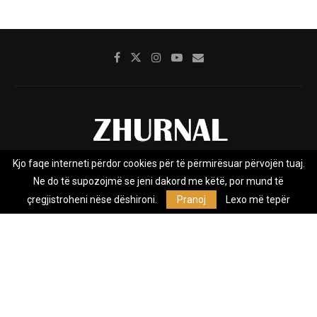
Kjo faqe interneti përdor cookies për të përmirësuar përvojën tuaj.
Rreth nesh
Impresumi
Marketing
Kontakt
Ne do të supozojmë se jeni dakord me këtë, por mund të
Privacy Policy
çregjistroheni nëse dëshironi.
Pranoj
Lexo më tepër
Zhurnal.mk është Agjenci e Lajmeve e pavarur, e themeluar në vitin
2009, që e mbulon Maqedoninë, Kosovën, Shqipërinë edhe lajmet
nga bota.
@2026 - All Right Reserved. Designed and Developed by
Anet.Com.Mk