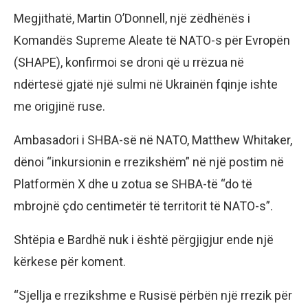
Megjithatë, Martin O’Donnell, një zëdhënës i
Komandës Supreme Aleate të NATO-s për Evropën
(SHAPE), konfirmoi se droni që u rrëzua në
ndërtesë gjatë një sulmi në Ukrainën fqinje ishte
me origjinë ruse.
Ambasadori i SHBA-së në NATO, Matthew Whitaker,
dënoi “inkursionin e rrezikshëm” në një postim në
Platformën X dhe u zotua se SHBA-të “do të
mbrojnë çdo centimetër të territorit të NATO-s”.
Shtëpia e Bardhë nuk i është përgjigjur ende një
kërkese për koment.
“Sjellja e rrezikshme e Rusisë përbën një rrezik për