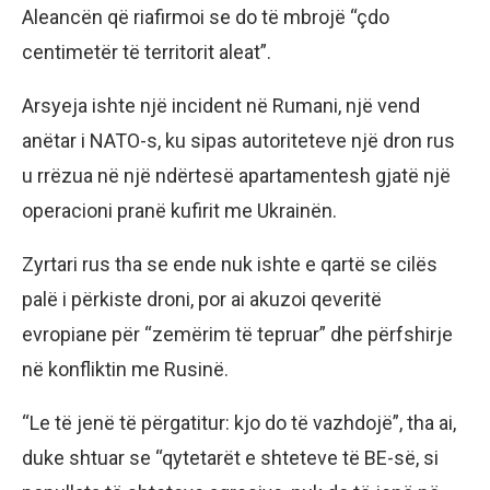
Aleancën që riafirmoi se do të mbrojë “çdo
centimetër të territorit aleat”.
Arsyeja ishte një incident në Rumani, një vend
anëtar i NATO-s, ku sipas autoriteteve një dron rus
u rrëzua në një ndërtesë apartamentesh gjatë një
operacioni pranë kufirit me Ukrainën.
Zyrtari rus tha se ende nuk ishte e qartë se cilës
palë i përkiste droni, por ai akuzoi qeveritë
evropiane për “zemërim të tepruar” dhe përfshirje
në konfliktin me Rusinë.
“Le të jenë të përgatitur: kjo do të vazhdojë”, tha ai,
duke shtuar se “qytetarët e shteteve të BE-së, si