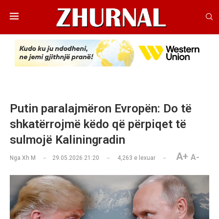
Putin paralajmëron Evropën: Do të
shkatërrojmë këdo që përpiqet të
sulmojë Kaliningradin
A+
A-
Nga
Xh M
29.05.2026 21:20
4,263
e lexuar