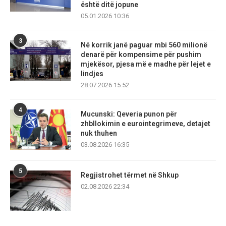
është ditë jopune
05.01.2026 10:36
3
Në korrik janë paguar mbi 560 milionë
denarë për kompensime për pushim
mjekësor, pjesa më e madhe për lejet e
lindjes
28.07.2026 15:52
4
Mucunski: Qeveria punon për
zhbllokimin e eurointegrimeve, detajet
nuk thuhen
03.08.2026 16:35
5
Regjistrohet tërmet në Shkup
02.08.2026 22:34