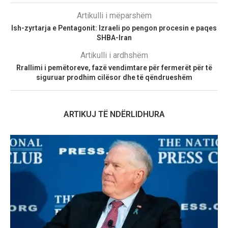
Artikulli i mëparshëm
Ish-zyrtarja e Pentagonit: Izraeli po pengon procesin e paqes
SHBA-Iran
Artikulli i ardhshëm
Rrallimi i pemëtoreve, fazë vendimtare për fermerët për të
siguruar prodhim cilësor dhe të qëndrueshëm
ARTIKUJ TË NDËRLIDHURA