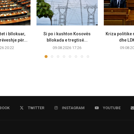
t i bllokuar,
Si po i kushton Kosovës
Kriza politike
rëveshje për...
bllokada e tregtisë...
dhe LDK
26 20:22
09.08.2026 17:26
09.08.2
BOOK
TWITTER
INSTAGRAM
YOUTUBE