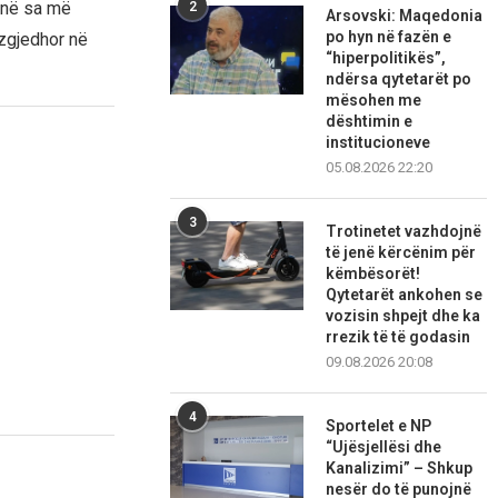
ojnë sa më
2
Arsovski: Maqedonia
po hyn në fazën e
 zgjedhor në
“hiperpolitikës”,
ndërsa qytetarët po
mësohen me
dështimin e
institucioneve
05.08.2026 22:20
3
Trotinetet vazhdojnë
të jenë kërcënim për
këmbësorët!
Qytetarët ankohen se
vozisin shpejt dhe ka
rrezik të të godasin
09.08.2026 20:08
4
Sportelet e NP
“Ujësjellësi dhe
Kanalizimi” – Shkup
nesër do të punojnë