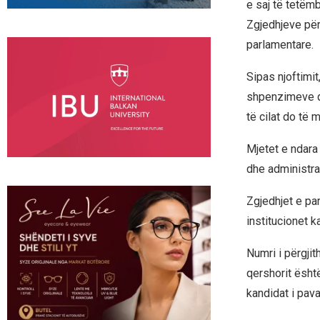
e saj të tetëm
Zgjedhjeve për
parlamentare.
Sipas njoftimi
shpenzimeve që
të cilat do të
Mjetet e ndara 
dhe administra
Zgjedhjet e pa
institucionet k
Numri i përgjit
qershorit është
kandidat i pava