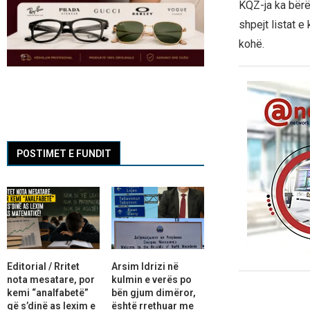
KQZ-ja ka bërë 
shpejt listat e
kohë.
POSTIMET E FUNDIT
Editorial / Rritet
Arsim Idrizi në
nota mesatare, por
kulmin e verës po
kemi “analfabetë”
bën gjum dimëror,
që s’dinë as lexim e
është rrethuar me