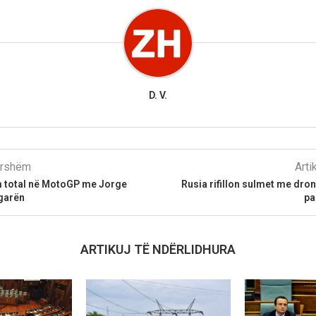
D. V.
parshëm
Arti
m total në MotoGP me Jorge
Rusia rifillon sulmet me dro
 garën
pa
ARTIKUJ TË NDËRLIDHURA