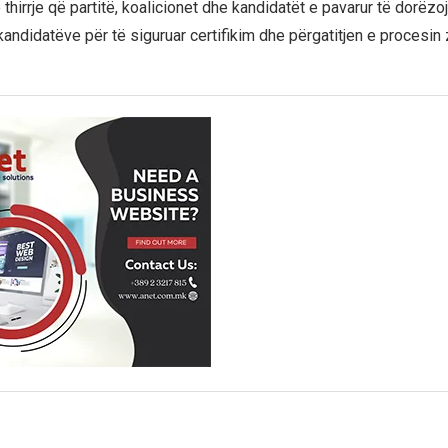
thirrje që partitë, koalicionet dhe kandidatët e pavarur të dorëz
 kandidatëve për të siguruar certifikim dhe përgatitjen e procesin