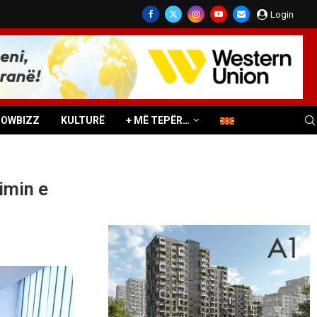
Login
HOWBIZZ
KULTURË
+ MË TEPËR…
imin e