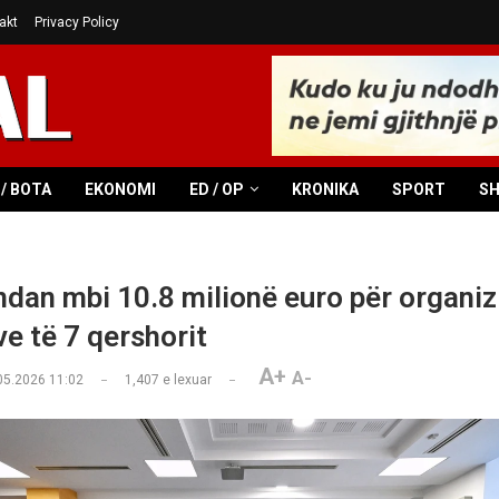
akt
Privacy Policy
/ BOTA
EKONOMI
ED / OP
KRONIKA
SPORT
S
ndan mbi 10.8 milionë euro për organiz
ve të 7 qershorit
A+
A-
05.2026 11:02
1,407
e lexuar