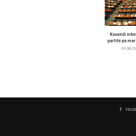
Kuvendi mbete
partitë pa mar
09.08.20
FACE