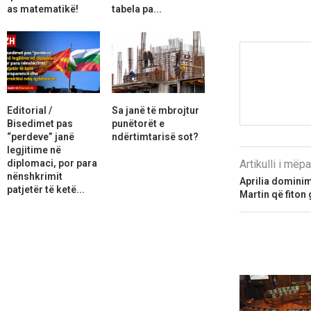
as matematikë!
tabela pa...
Editorial /
Sa janë të mbrojtur
Bisedimet pas
punëtorët e
“perdeve” janë
ndërtimtarisë sot?
legjitime në
diplomaci, por para
Artikulli i më
nënshkrimit
Aprilia domini
patjetër të ketë...
Martin që fiton