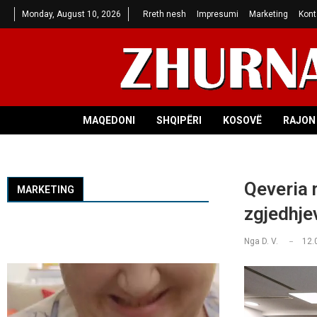
Monday, August 10, 2026
Rreth nesh
Impresumi
Marketing
Kont
MAQEDONI
SHQIPËRI
KOSOVË
RAJON 
Qeveria 
MARKETING
zgjedhje
Nga
D. V.
12.