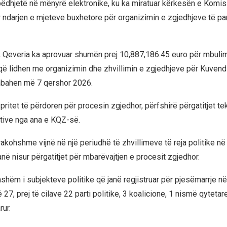
bëdhjetë në mënyrë elektronike, ku ka miratuar kërkesën e Komisi
 ndarjen e mjeteve buxhetore për organizimin e zgjedhjeve të 
t, Qeveria ka aprovuar shumën prej 10,887,186.45 euro për mbuli
 lidhen me organizimin dhe zhvillimin e zgjedhjeve për Kuvend
 mbahen më 7 qershor 2026.
pritet të përdoren për procesin zgjedhor, përfshirë përgatitjet tek
tive nga ana e KQZ-së.
rakohshme vijnë në një periudhë të zhvillimeve të reja politike n
anë nisur përgatitjet për mbarëvajtjen e procesit zgjedhor.
hshëm i subjekteve politike që janë regjistruar për pjesëmarrje në
 27, prej të cilave 22 parti politike, 3 koalicione, 1 nismë qytetar
rur.