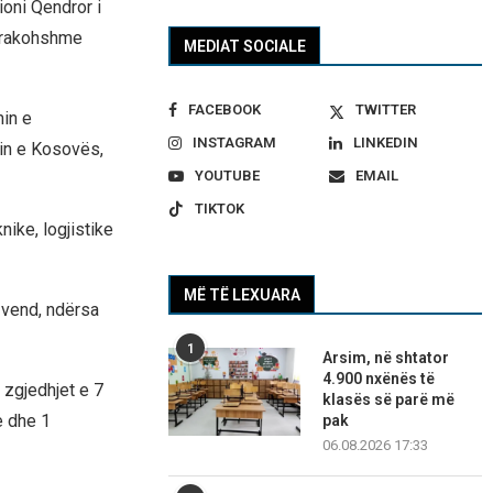
oni Qendror i
parakohshme
MEDIAT SOCIALE
FACEBOOK
TWITTER
min e
INSTAGRAM
LINKEDIN
in e Kosovës,
YOUTUBE
EMAIL
TIKTOK
nike, logjistike
MË TË LEXUARA
ë vend, ndërsa
1
Arsim, në shtator
4.900 nxënës të
 zgjedhjet e 7
klasës së parë më
e dhe 1
pak
06.08.2026 17:33