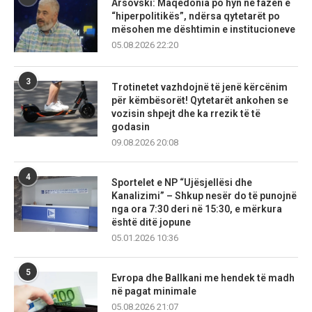
Arsovski: Maqedonia po hyn në fazën e
“hiperpolitikës”, ndërsa qytetarët po
mësohen me dështimin e institucioneve
05.08.2026 22:20
3
Trotinetet vazhdojnë të jenë kërcënim
për këmbësorët! Qytetarët ankohen se
vozisin shpejt dhe ka rrezik të të
godasin
09.08.2026 20:08
4
Sportelet e NP “Ujësjellësi dhe
Kanalizimi” – Shkup nesër do të punojnë
nga ora 7:30 deri në 15:30, e mërkura
është ditë jopune
05.01.2026 10:36
5
Evropa dhe Ballkani me hendek të madh
në pagat minimale
05.08.2026 21:07