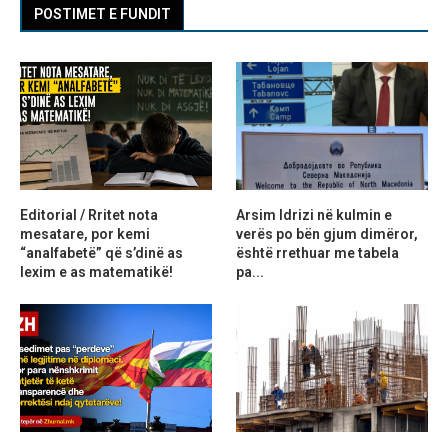
POSTIMET E FUNDIT
Editorial / Rritet nota
Arsim Idrizi në kulmin e
mesatare, por kemi
verës po bën gjum dimëror,
“analfabetë” që s’dinë as
është rrethuar me tabela
lexim e as matematikë!
pa...