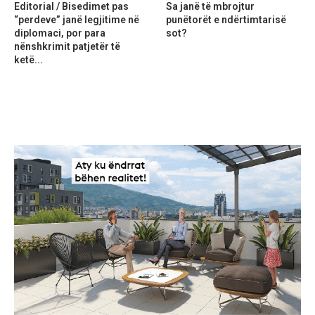
Editorial / Bisedimet pas
Sa janë të mbrojtur
“perdeve” janë legjitime në
punëtorët e ndërtimtarisë
diplomaci, por para
sot?
nënshkrimit patjetër të
ketë...