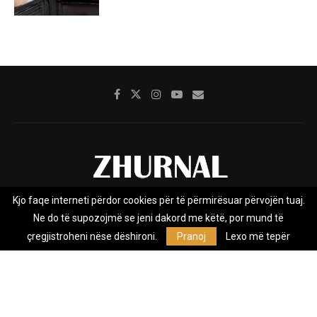
Kjo faqe interneti përdor cookies për të përmirësuar përvojën tuaj.
Rreth nesh
Impresumi
Marketing
Kontakt
Ne do të supozojmë se jeni dakord me këtë, por mund të
Privacy Policy
çregjistroheni nëse dëshironi.
Pranoj
Lexo më tepër
Zhurnal.mk është Agjenci e Lajmeve e pavarur, e themeluar në vitin
2009, që e mbulon Maqedoninë, Kosovën, Shqipërinë edhe lajmet
nga bota.
@2026 - All Right Reserved. Designed and Developed by