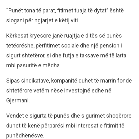
“Punët tona të parat, fitimet tuaja të dytat” është
slogani për ngjarjet e këtij viti.
Kërkesat kryesore janë ruajtja e ditës së punës
tetëorëshe, përfitimet sociale dhe një pension i
sigurt shtetëror, si dhe futja e taksave më të larta
mbi pasuritë e mëdha.
Sipas sindikatave, kompanitë duhet të marrin fonde
shtetërore vetëm nëse investojnë edhe në
Gjermani.
Vendet e sigurta të punës dhe sigurimet shoqërore
duhet të kenë përparësi mbi interesat e fitimit të
punëdhënësve.