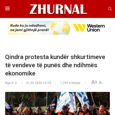
Qindra protesta kundër shkurtimeve
të vendeve të punës dhe ndihmës
ekonomike
A+
A-
Nga
D. V.
01.05.2026 10:24
1,299
e lexuar