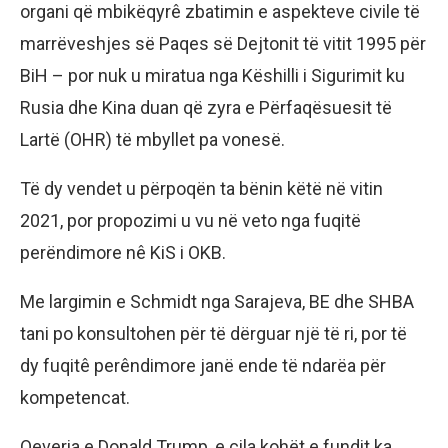
organi që mbikëqyrê zbatimin e aspekteve civile të
marrëveshjes së Paqes së Dejtonit të vitit 1995 për
BiH – por nuk u miratua nga Këshilli i Sigurimit ku
Rusia dhe Kina duan që zyra e Përfaqësuesit të
Lartë (OHR) të mbyllet pa vonesë.
Të dy vendet u përpoqën ta bënin këtë në vitin
2021, por propozimi u vu në veto nga fuqitë
perëndimore nê KiS i OKB.
Me largimin e Schmidt nga Sarajeva, BE dhe SHBA
tani po konsultohen për të dërguar një të ri, por të
dy fuqitê perêndimore janë ende të ndarëa për
kompetencat.
Qeveria e Donald Trump, e cila kohët e fundit ka