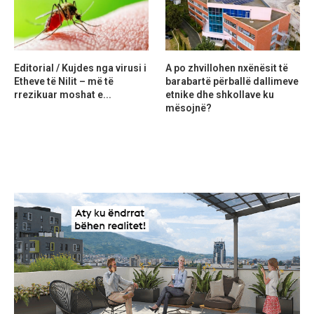
Editorial / Kujdes nga virusi i
A po zhvillohen nxënësit të
Etheve të Nilit – më të
barabartë përballë dallimeve
rrezikuar moshat e...
etnike dhe shkollave ku
mësojnë?