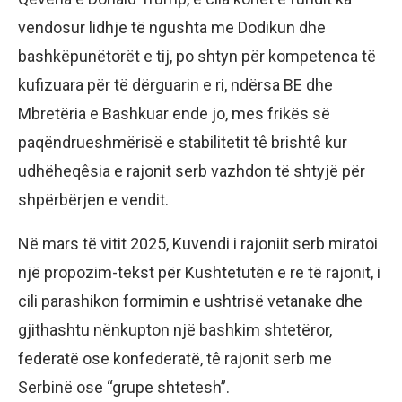
vendosur lidhje të ngushta me Dodikun dhe
bashkëpunëtorët e tij, po shtyn për kompetenca të
kufizuara për të dërguarin e ri, ndërsa BE dhe
Mbretëria e Bashkuar ende jo, mes frikës së
paqëndrueshmërisë e stabilitetit tê brishtê kur
udhëheqêsia e rajonit serb vazhdon të shtyjë për
shpërbërjen e vendit.
Në mars të vitit 2025, Kuvendi i rajoniit serb miratoi
një propozim-tekst për Kushtetutën e re të rajonit, i
cili parashikon formimin e ushtrisë vetanake dhe
gjithashtu nënkupton një bashkim shtetëror,
federatë ose konfederatë, tê rajonit serb me
Serbinë ose “grupe shtetesh”.