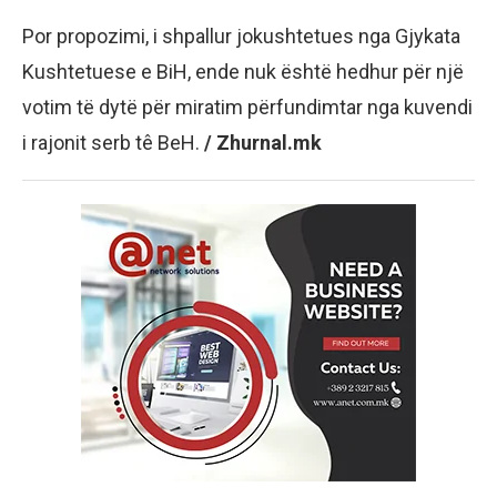
Por propozimi, i shpallur jokushtetues nga Gjykata
Kushtetuese e BiH, ende nuk është hedhur për një
votim të dytë për miratim përfundimtar nga kuvendi
i rajonit serb tê BeH.
/ Zhurnal.mk