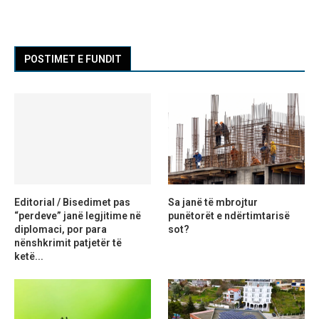
POSTIMET E FUNDIT
Editorial / Bisedimet pas
Sa janë të mbrojtur
“perdeve” janë legjitime në
punëtorët e ndërtimtarisë
diplomaci, por para
sot?
nënshkrimit patjetër të
ketë...