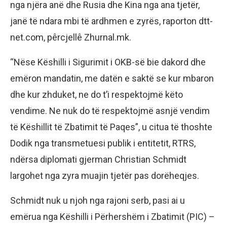
nga njëra anë dhe Rusia dhe Kina nga ana tjetër,
janë të ndara mbi të ardhmen e zyrës, raporton dtt-
net.com, pêrcjellê Zhurnal.mk.
“Nëse Këshilli i Sigurimit i OKB-së bie dakord dhe
emëron mandatin, me datën e saktë se kur mbaron
dhe kur zhduket, ne do t’i respektojmë këto
vendime. Ne nuk do të respektojmë asnjë vendim
të Këshillit të Zbatimit të Paqes”, u citua të thoshte
Dodik nga transmetuesi publik i entitetit, RTRS,
ndërsa diplomati gjerman Christian Schmidt
largohet nga zyra muajin tjetër pas dorëheqjes.
Schmidt nuk u njoh nga rajoni serb, pasi ai u
emërua nga Këshilli i Përhershëm i Zbatimit (PIC) –