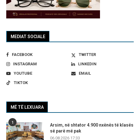
MEDIAT SOCIALE
FACEBOOK
TWITTER
INSTAGRAM
LINKEDIN
YOUTUBE
EMAIL
TIKTOK
MË TË LEXUARA
1
Arsim, në shtator 4.900 nxënës të klasës
së parë më pak
06.08.2026 17:33