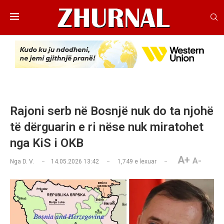
Rajoni serb në Bosnjë nuk do ta njohë
të dërguarin e ri nëse nuk miratohet
nga KiS i OKB
A+
A-
Nga
D. V.
14.05.2026 13:42
1,749
e lexuar