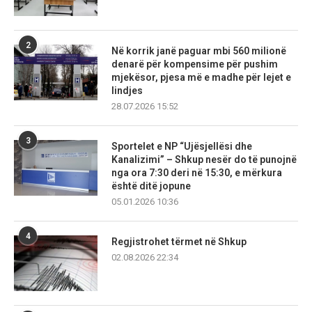
2
Në korrik janë paguar mbi 560 milionë
denarë për kompensime për pushim
mjekësor, pjesa më e madhe për lejet e
lindjes
28.07.2026 15:52
3
Sportelet e NP “Ujësjellësi dhe
Kanalizimi” – Shkup nesër do të punojnë
nga ora 7:30 deri në 15:30, e mërkura
është ditë jopune
05.01.2026 10:36
4
Regjistrohet tërmet në Shkup
02.08.2026 22:34