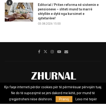
5
Editorial / Priten reforma në sistemin e
pensioneve – shteti mund ta marrë
shtyllën e dytë nga kursimet e
qytetarëve!
03.08.2026 15:00
Kjo faqe interneti përdor cookies për të përmirësuar përvojën tuaj.
Rreth nesh
Impresumi
Marketing
Kontakt
Ne do të supozojmë se jeni dakord me këtë, por mund të
Privacy Policy
çregjistroheni nëse dëshironi.
Pranoj
Lexo më tepër
Zhurnal.mk është Agjenci e Lajmeve e pavarur, e themeluar në vitin