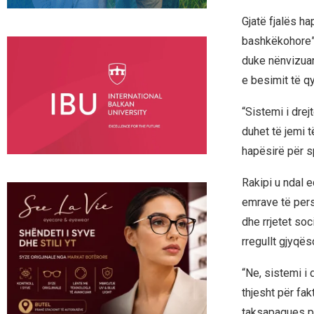
Gjatë fjalës h
bashkëkohore”, 
duke nënvizuar
e besimit të q
“Sistemi i drej
duhet të jemi 
hapësirë për s
Rakipi u ndal e
emrave të pers
dhe rrjetet so
rregullt gjyqëso
“Ne, sistemi i 
thjesht për fa
taksapagues pë