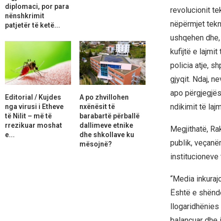
diplomaci, por para
revolucionit t
nënshkrimit
nëpërmjet tekn
patjetër të ketë...
ushqehen dhe, j
kufijtë e lajmi
policia atje, 
gjyqit. Ndaj, n
apo përgjegjës
Editorial / Kujdes
A po zhvillohen
ndikimit të lajm
nga virusi i Etheve
nxënësit të
të Nilit – më të
barabartë përballë
rrezikuar moshat
dallimeve etnike
Megjithatë, Ra
e...
dhe shkollave ku
publik, veçanë
mësojnë?
institucioneve 
“Media inkuraj
Është e shënde
llogaridhënies 
balancuar dhe 