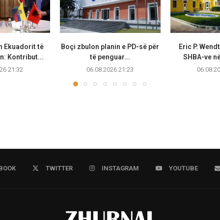
n Ekuadorit të
Boçi zbulon planin e PD-së për
Eric P. Wend
: Kontribut...
të penguar...
SHBA-ve në 
26 21:32
06.08.2026 21:23
06.08.2
BOOK
TWITTER
INSTAGRAM
YOUTUBE