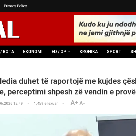
Privacy Policy
/ BOTA
EKONOMI
ED / OP
KRONIKA
SPORT
S
Media duhet të raportojë me kujdes çës
e, perceptimi shpesh zë vendin e provë
A+
A-
06.2026 12:49
1,459
e lexuar