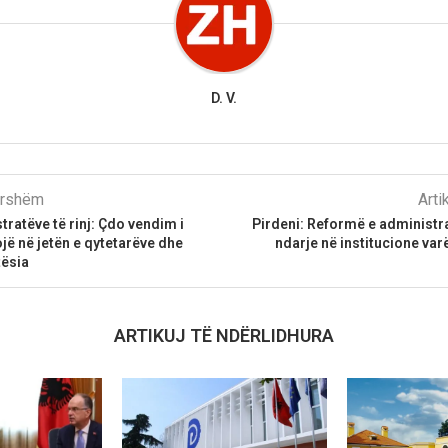
D. V.
parshëm
Arti
ratëve të rinj: Çdo vendim i
Pirdeni: Reformë e administr
ojë në jetën e qytetarëve dhe
ndarje në institucione var
tësia
ARTIKUJ TË NDËRLIDHURA