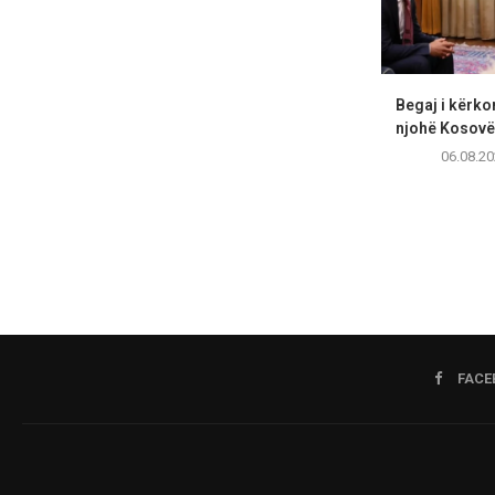
Begaj i kërko
njohë Kosovën
06.08.20
FACE