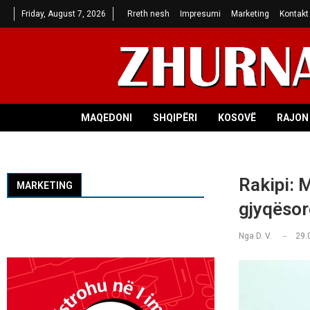
Friday, August 7, 2026
Rreth nesh
Impresumi
Marketing
Kontakt
MAQEDONI
SHQIPËRI
KOSOVË
RAJON 
Rakipi: 
MARKETING
gjyqësor
Nga
D. V.
29.