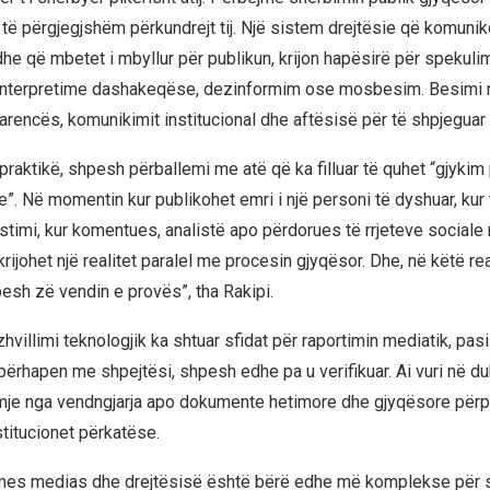
 të përgjegjshëm përkundrejt tij. Një sistem drejtësie që komunik
he që mbetet i mbyllur për publikun, krijon hapësirë për spekuli
interpretime dashakeqëse, dezinformim ose mosbesim. Besimi 
rencës, komunikimit institucional dhe aftësisë për të shpjeguar
praktikë, shpesh përballemi me atë që ka filluar të quhet “gjykim
ke”. Në momentin kur publikohet emri i një personi të dyshuar, ku
stimi, kur komentues, analistë apo përdorues të rrjeteve sociale 
 krijohet një realitet paralel me procesin gjyqësor. Dhe, në këtë rea
esh zë vendin e provës”, tha Rakipi.
zhvillimi teknologjik ka shtuar sfidat për raportimin mediatik, pas
ërhapen me shpejtësi, shpesh edhe pa u verifikuar. Ai vuri në duk
je nga vendngjarja apo dokumente hetimore dhe gjyqësore përpa
stitucionet përkatëse.
mes medias dhe drejtësisë është bërë edhe më komplekse për 