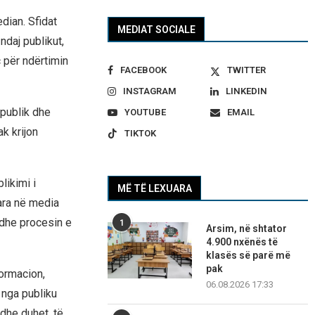
dian. Sfidat
MEDIAT SOCIALE
ndaj publikut,
 për ndërtimin
FACEBOOK
TWITTER
INSTAGRAM
LINKEDIN
 publik dhe
YOUTUBE
EMAIL
k krijon
TIKTOK
likimi i
MË TË LEXUARA
ara në media
 dhe procesin e
1
Arsim, në shtator
4.900 nxënës të
klasës së parë më
pak
formacion,
06.08.2026 17:33
 nga publiku
 dhe duhet, të