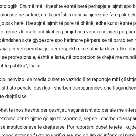
eknologjik. Shumë më i thjeshtë është bërë përhapja e lajmit apo
ologjisë së sotme, e cila përfshin miliona njerëz në fare pak se
o pak herë, i besojnë lajmit të parë të dhënë, edhe kur ai është p
t të rremë. Jo rrallë publikohen pamjet nga vendi i ngjarjes përpara 
shpërndahen akte gjyqësore apo hetimore përpara se të paraqiten 
evoja për vetëpërmbajtje, për respektimin e standardeve etike dhe
isë profesionale, është e lartë, në proporcion të drejtë me mund
it te publiku”, tha ai.
kipi nënvizoi se media duhet të vazhdojë të raportojë mbi çështj
risht ato penale, pasi kjo i shërben transparencës dhe llogaridhë
të drejtësisë.
ohet të mos heshtë për çështjet, veçanërisht ato penale me intere
tshme për të gjithë që ajo të raportojë, sepse i shërben transp
së institucioneve të drejtësisë. Por raportimi duhet të jetë i kuj
i mbështetur në fakte të verifikuara, me qëllim që informimi publ