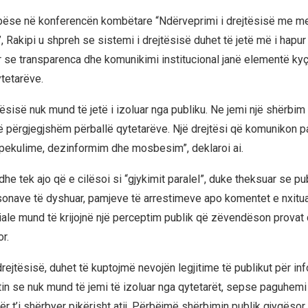
apëse në konferencën kombëtare “Ndërveprimi i drejtësisë me me
Rakipi u shpreh se sistemi i drejtësisë duhet të jetë më i hapur 
 se transparenca dhe komunikimi institucional janë elementë kyç
ytetarëve.
tësisë nuk mund të jetë i izoluar nga publiku. Ne jemi një shërbim
të përgjegjshëm përballë qytetarëve. Një drejtësi që komunikon pa
pekulime, dezinformim dhe mosbesim”, deklaroi ai.
dhe tek ajo që e cilësoi si “gjykimit paralel”, duke theksuar se pub
onave të dyshuar, pamjeve të arrestimeve apo komentet e nxitu
ciale mund të krijojnë një perceptim publik që zëvendëson provat
r.
drejtësisë, duhet të kuptojmë nevojën legjitime të publikut për in
ktin se nuk mund të jemi të izoluar nga qytetarët, sepse paguhemi
r t’i shërbyer pikërisht atij. Përbëjmë shërbimin publik gjyqësor