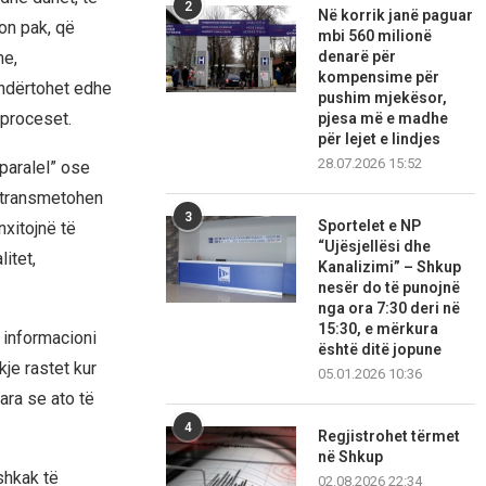
2
Në korrik janë paguar
on pak, që
mbi 560 milionë
denarë për
me,
kompensime për
ndërtohet edhe
pushim mjekësor,
 proceset.
pjesa më e madhe
për lejet e lindjes
28.07.2026 15:52
 paralel” ose
r transmetohen
3
Sportelet e NP
nxitojnë të
“Ujësjellësi dhe
litet,
Kanalizimi” – Shkup
nesër do të punojnë
nga ora 7:30 deri në
15:30, e mërkura
i informacioni
është ditë jopune
je rastet kur
05.01.2026 10:36
ra se ato të
4
Regjistrohet tërmet
në Shkup
shkak të
02.08.2026 22:34