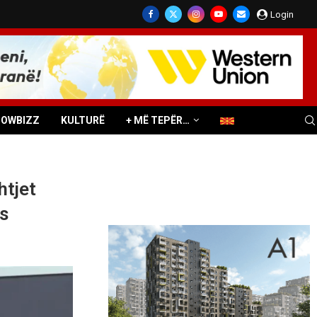
Login
HOWBIZZ
KULTURË
+ MË TEPËR…
htjet
s