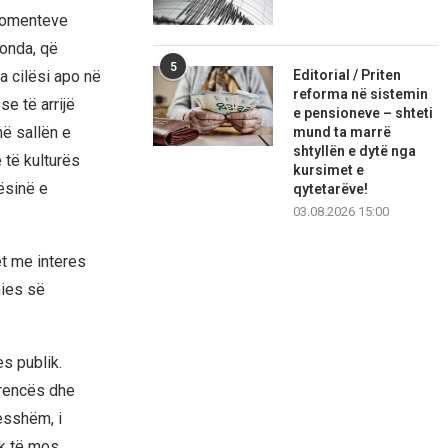
 komenteve
konda, që
5
Editorial / Priten
a cilësi apo në
reforma në sistemin
se të arrijë
e pensioneve – shteti
në sallën e
mund ta marrë
shtyllën e dytë nga
 të kulturës
kursimet e
ësinë e
qytetarëve!
03.08.2026 15:00
et me interes
nies së
s publik.
arencës dhe
desshëm, i
ik të mos