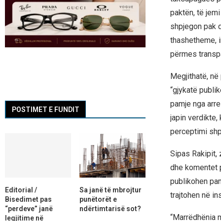
paktën, të jemi
shpjegon pak d
thashetheme, 
përmes transpa
Megjithatë, në 
“gjykatë publi
pamje nga arre
POSTIMET E FUNDIT
japin verdikte,
perceptimi shp
Sipas Rakipit, 
dhe komentet p
publikohen pam
Editorial /
Sa janë të mbrojtur
trajtohen në in
Bisedimet pas
punëtorët e
“perdeve” janë
ndërtimtarisë sot?
“Marrëdhënia 
legjitime në