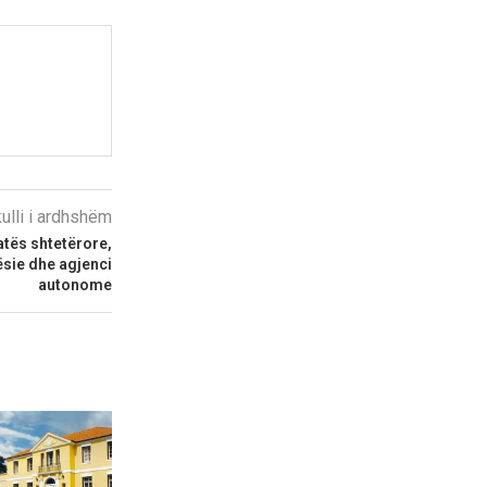
kulli i ardhshëm
atës shtetërore,
ësie dhe agjenci
autonome