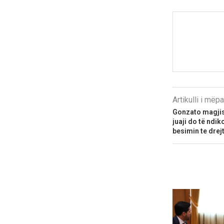
Artikulli i më
Gonzato magjist
juaji do të ndik
besimin te drej