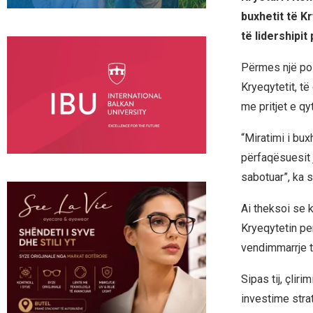
buxhetit të K
të lidershipit
Përmes një pos
Kryeqytetit, të
me pritjet e qy
“Miratimi i bu
përfaqësuesit j
sabotuar”, ka 
Ai theksoi se 
Kryeqytetin pe
vendimmarrje t
Sipas tij, çlir
investime strat