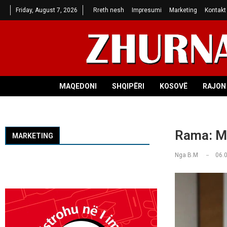
Friday, August 7, 2026
Rreth nesh
Impresumi
Marketing
Kontakt
MAQEDONI
SHQIPËRI
KOSOVË
RAJON 
Rama: Mir
MARKETING
Nga
B.M
06.