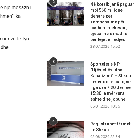
2
Në korrik janë paguar
he një mesazh i
mbi 560 milionë
dhmen”, ka
denarë për
kompensime për
pushim mjekësor,
pjesa më e madhe
ësuesve të tyre
për lejet e lindjes
28.07.2026 15:52
e dhe
3
Sportelet e NP
“Ujësjellësi dhe
Kanalizimi” – Shkup
nesër do të punojnë
nga ora 7:30 deri në
15:30, e mërkura
është ditë jopune
05.01.2026 10:36
4
Regjistrohet tërmet
në Shkup
02.08.2026 22:34