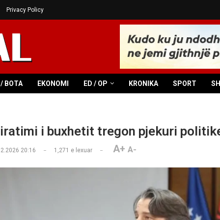
Privacy Policy
/ BOTA
EKONOMI
ED / OP
KRONIKA
SPORT
S
atimi i buxhetit tregon pjekuri politik
A+
A-
02.2026 20:16
1,271
e lexuar