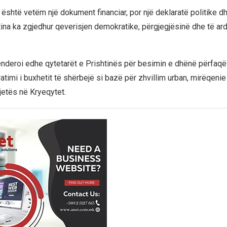
 është vetëm një dokument financiar, por një deklaratë politike d
tina ka zgjedhur qeverisjen demokratike, përgjegjësinë dhe të ar
lënderoi edhe qytetarët e Prishtinës për besimin e dhënë përfaq
atimi i buxhetit të shërbejë si bazë për zhvillim urban, mirëqeni
jetës në Kryeqytet.