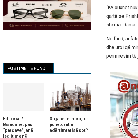
“Ky buxhet nuk
qartë se Prish
shkruar Rama.
Në fund, ai fa
dhe uroi që mir
përmirësim të 
POSTIMET E FUNDIT
Editorial /
Sa janë të mbrojtur
Bisedimet pas
punëtorët e
“perdeve” janë
ndërtimtarisë sot?
legjitime në