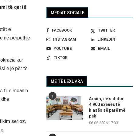
hmi të qartë
MEDIAT SOCIALE
stët e
FACEBOOK
TWITTER
ike në përputhje
INSTAGRAM
LINKEDIN
YOUTUBE
EMAIL
TIKTOK
okracia kur
si e jo për të
MË TË LEXUARA
s tij e mbanin
1
m dhe
Arsim, në shtator
4.900 nxënës të
klasës së parë më
pak
ifikim serioz,
06.08.2026 17:33
ve.