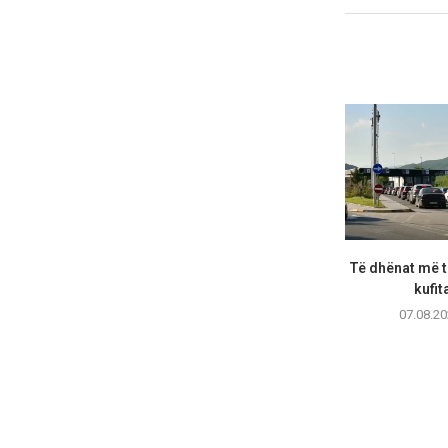
Të dhënat më të
kufita
07.08.20