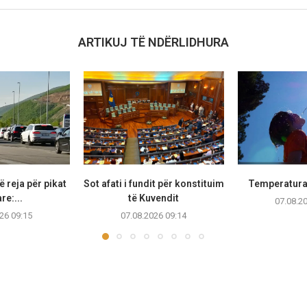
ARTIKUJ TË NDËRLIDHURA
 reja për pikat
Sot afati i fundit për konstituim
Temperaturat
re:...
të Kuvendit
07.08.2
26 09:15
07.08.2026 09:14