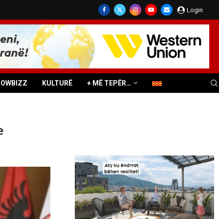
Login
HOWBIZZ
KULTURË
+ MË TEPËR…
e