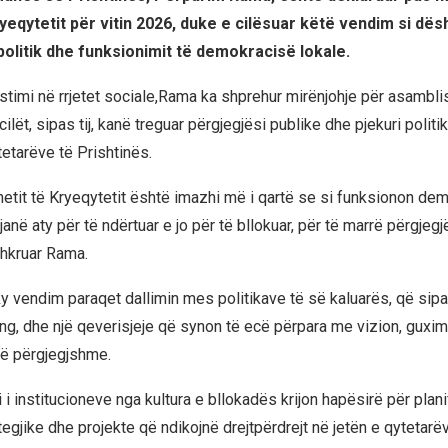
ryeqytetit për vitin 2026, duke e cilësuar këtë vendim si dës
 politik dhe funksionimit të demokracisë lokale.
timi në rrjetet sociale,Rama ka shprehur mirënjohje për asambli
 cilët, sipas tij, kanë treguar përgjegjësi publike dhe pjekuri polit
tetarëve të Prishtinës.
xhetit të Kryeqytetit është imazhi më i qartë se si funksionon dem
anë aty për të ndërtuar e jo për të bllokuar, për të marrë përgjegjë
shkruar Rama.
ky vendim paraqet dallimin mes politikave të së kaluarës, që sipa
ng, dhe një qeverisjeje që synon të ecë përpara me vizion, guxi
ë përgjegjshme.
imi i institucioneve nga kultura e bllokadës krijon hapësirë për plan
egjike dhe projekte që ndikojnë drejtpërdrejt në jetën e qytetarë