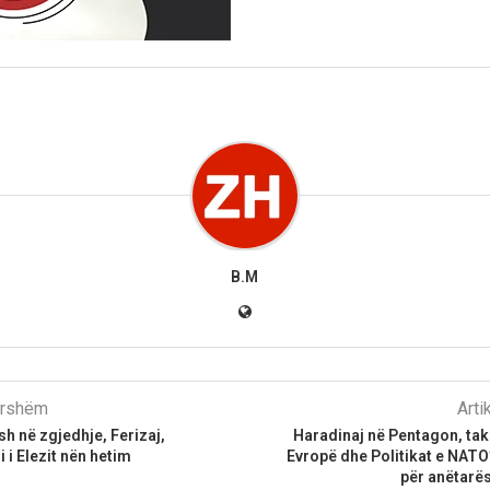
B.M
parshëm
Arti
sh në zgjedhje, Ferizaj,
Haradinaj në Pentagon, tak
 i Elezit nën hetim
Evropë dhe Politikat e NATO
për anëtarë