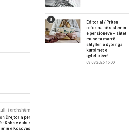
5
Editorial / Priten
reforma në sistemin
e pensioneve – shteti
mund ta marrë
shtyllën e dytë nga
kursimet e
qytetarëve!
03.08.2026 15:00
kulli i ardhshëm
on Drejtorin për
’s: Koha e duhur
simin e Kosovës