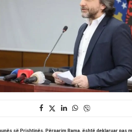
munës së Prishtinës, Përparim Rama, është deklaruar pas mi