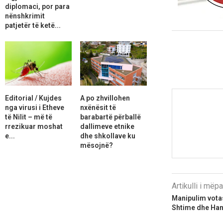
diplomaci, por para
nënshkrimit
patjetër të ketë...
Editorial / Kujdes
A po zhvillohen
nga virusi i Etheve
nxënësit të
të Nilit – më të
barabartë përballë
rrezikuar moshat
dallimeve etnike
e...
dhe shkollave ku
mësojnë?
Artikulli i më
​Manipulim vota
Shtime dhe Hani