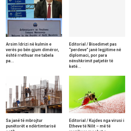
Arsim Idrizi në kulmin e
Editorial / Bisedimet pas
verës po bën gjum dimëror,
“perdeve” janë legjitime në
është rrethuar me tabela
diplomaci, por para
pa...
nënshkrimit patjetër të
ketë...
Sa janë të mbrojtur
Editorial / Kujdes nga virusi i
punëtorët e ndërtimtarisë
Etheve të Nilit – më të