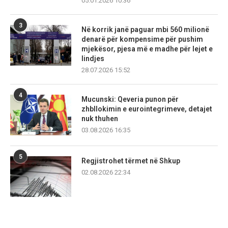
05.01.2026 10:36
3
Në korrik janë paguar mbi 560 milionë
denarë për kompensime për pushim
mjekësor, pjesa më e madhe për lejet e
lindjes
28.07.2026 15:52
4
Mucunski: Qeveria punon për
zhbllokimin e eurointegrimeve, detajet
nuk thuhen
03.08.2026 16:35
5
Regjistrohet tërmet në Shkup
02.08.2026 22:34