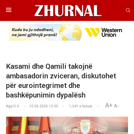
Kasami dhe Qamili takojnë
ambasadorin zviceran, diskutohet
për eurointegrimet dhe
bashkëpunimin dypalësh
A+
A-
Nga
D V
10.06.2026 13:35
1,341
e lexuar