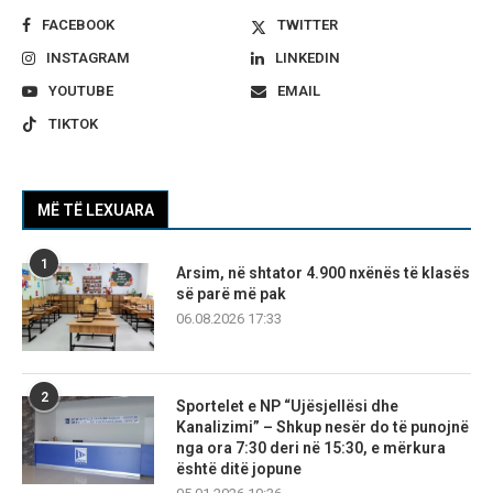
FACEBOOK
TWITTER
INSTAGRAM
LINKEDIN
YOUTUBE
EMAIL
TIKTOK
MË TË LEXUARA
1
Arsim, në shtator 4.900 nxënës të klasës
së parë më pak
06.08.2026 17:33
2
Sportelet e NP “Ujësjellësi dhe
Kanalizimi” – Shkup nesër do të punojnë
nga ora 7:30 deri në 15:30, e mërkura
është ditë jopune