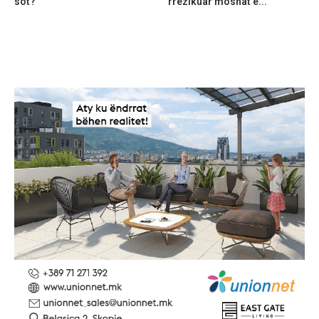
sot?
rrezikuar moshat e...