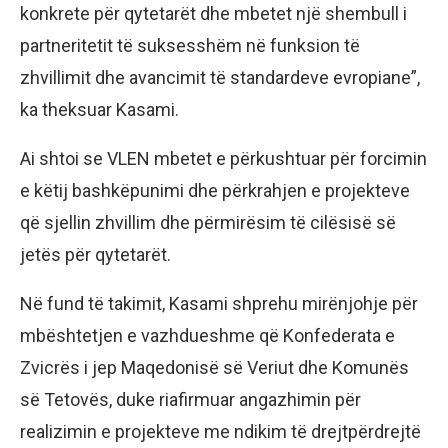
konkrete për qytetarët dhe mbetet një shembull i
partneritetit të suksesshëm në funksion të
zhvillimit dhe avancimit të standardeve evropiane”,
ka theksuar Kasami.
Ai shtoi se VLEN mbetet e përkushtuar për forcimin
e këtij bashkëpunimi dhe përkrahjen e projekteve
që sjellin zhvillim dhe përmirësim të cilësisë së
jetës për qytetarët.
Në fund të takimit, Kasami shprehu mirënjohje për
mbështetjen e vazhdueshme që Konfederata e
Zvicrës i jep Maqedonisë së Veriut dhe Komunës
së Tetovës, duke riafirmuar angazhimin për
realizimin e projekteve me ndikim të drejtpërdrejtë