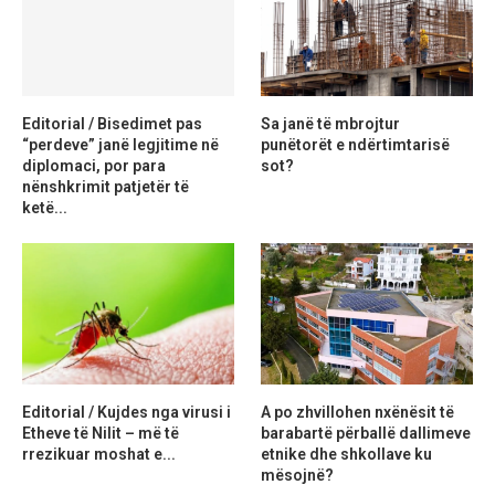
Editorial / Bisedimet pas
Sa janë të mbrojtur
“perdeve” janë legjitime në
punëtorët e ndërtimtarisë
diplomaci, por para
sot?
nënshkrimit patjetër të
ketë...
Editorial / Kujdes nga virusi i
A po zhvillohen nxënësit të
Etheve të Nilit – më të
barabartë përballë dallimeve
rrezikuar moshat e...
etnike dhe shkollave ku
mësojnë?