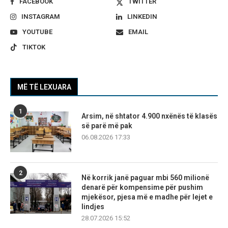
FACEBOOK
TWITTER
INSTAGRAM
LINKEDIN
YOUTUBE
EMAIL
TIKTOK
MË TË LEXUARA
1
Arsim, në shtator 4.900 nxënës të klasës
së parë më pak
06.08.2026 17:33
2
Në korrik janë paguar mbi 560 milionë
denarë për kompensime për pushim
mjekësor, pjesa më e madhe për lejet e
lindjes
28.07.2026 15:52