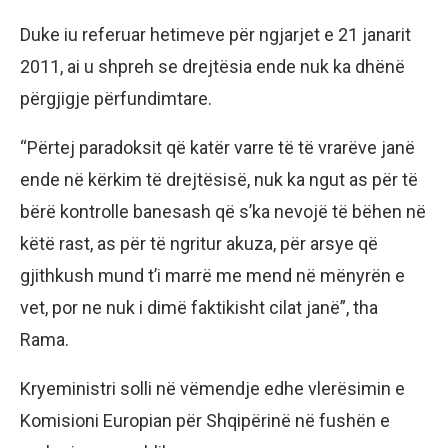
Duke iu referuar hetimeve për ngjarjet e 21 janarit
2011, ai u shpreh se drejtësia ende nuk ka dhënë
përgjigje përfundimtare.
“Përtej paradoksit që katër varre të të vrarëve janë
ende në kërkim të drejtësisë, nuk ka ngut as për të
bërë kontrolle banesash që s’ka nevojë të bëhen në
këtë rast, as për të ngritur akuza, për arsye që
gjithkush mund t’i marrë me mend në mënyrën e
vet, por ne nuk i dimë faktikisht cilat janë”, tha
Rama.
Kryeministri solli në vëmendje edhe vlerësimin e
Komisioni Europian për Shqipërinë në fushën e