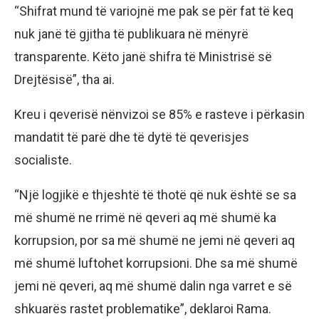
“Shifrat mund të variojnë me pak se për fat të keq
nuk janë të gjitha të publikuara në mënyrë
transparente. Këto janë shifra të Ministrisë së
Drejtësisë”, tha ai.
Kreu i qeverisë nënvizoi se 85% e rasteve i përkasin
mandatit të parë dhe të dytë të qeverisjes
socialiste.
“Një logjikë e thjeshtë të thotë që nuk është se sa
më shumë ne rrimë në qeveri aq më shumë ka
korrupsion, por sa më shumë ne jemi në qeveri aq
më shumë luftohet korrupsioni. Dhe sa më shumë
jemi në qeveri, aq më shumë dalin nga varret e së
shkuarës rastet problematike”, deklaroi Rama.