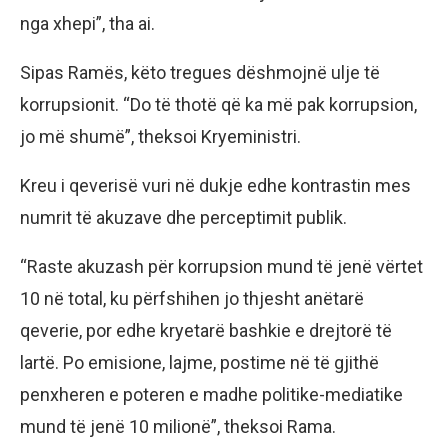
nga xhepi”, tha ai.
Sipas Ramës, këto tregues dëshmojnë ulje të
korrupsionit. “Do të thotë që ka më pak korrupsion,
jo më shumë”, theksoi Kryeministri.
Kreu i qeverisë vuri në dukje edhe kontrastin mes
numrit të akuzave dhe perceptimit publik.
“Raste akuzash për korrupsion mund të jenë vërtet
10 në total, ku përfshihen jo thjesht anëtarë
qeverie, por edhe kryetarë bashkie e drejtorë të
lartë. Po emisione, lajme, postime në të gjithë
penxheren e poteren e madhe politike-mediatike
mund të jenë 10 milionë”, theksoi Rama.