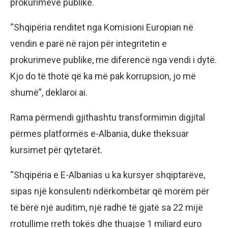
prokurimeve publike.
“Shqipëria renditet nga Komisioni Europian në
vendin e parë në rajon për integritetin e
prokurimeve publike, me diferencë nga vendi i dytë.
Kjo do të thotë që ka më pak korrupsion, jo më
shumë”, deklaroi ai.
Rama përmendi gjithashtu transformimin digjital
përmes platformës e-Albania, duke theksuar
kursimet për qytetarët.
“Shqipëria e E-Albanias u ka kursyer shqiptarëve,
sipas një konsulenti ndërkombëtar që morëm për
të bërë një auditim, një radhë të gjatë sa 22 mijë
rrotullime rreth tokës dhe thuajse 1 miliard euro