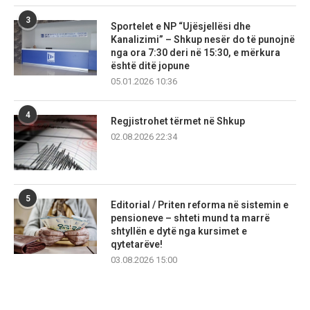
3
Sportelet e NP “Ujësjellësi dhe
Kanalizimi” – Shkup nesër do të punojnë
nga ora 7:30 deri në 15:30, e mërkura
është ditë jopune
05.01.2026 10:36
4
Regjistrohet tërmet në Shkup
02.08.2026 22:34
5
Editorial / Priten reforma në sistemin e
pensioneve – shteti mund ta marrë
shtyllën e dytë nga kursimet e
qytetarëve!
03.08.2026 15:00