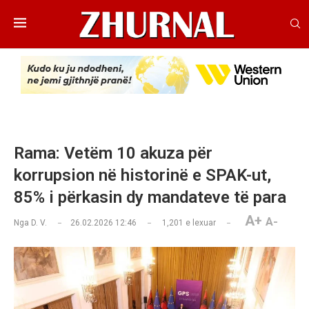
Rama: Vetëm 10 akuza për
korrupsion në historinë e SPAK-ut,
85% i përkasin dy mandateve të para
A+
A-
Nga
D. V.
26.02.2026 12:46
1,201
e lexuar