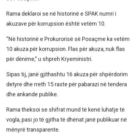
Rama deklaroi se në historinë e SPAK numri i
akuzave për korrupsion është vetëm 10.
“Në historinë e Prokurorisë së Posaçme ka vetëm
10 akuza për korrupsion. Flas për akuza, nuk flas
për dënime,” u shpreh Kryeministri.
Sipas tij, janë gjithashtu 16 akuza për shpërdorim
detyre dhe rreth 15 raste për pabarazi në tendera
dhe ankande publike.
Rama theksoi se shifrat mund të kenë luhatje të
vogla, pasi jo të gjitha të dhënat janë publikuar në
mënyrë transparente.