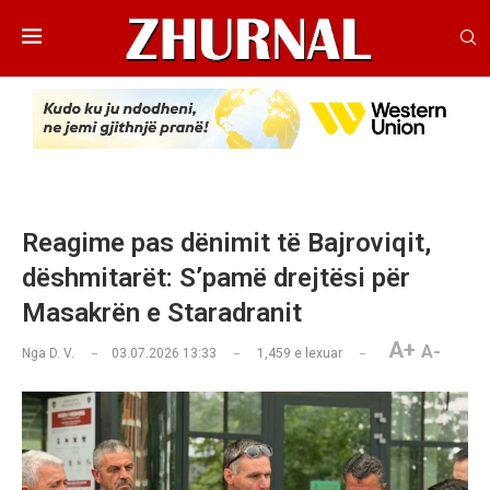
​Reagime pas dënimit të Bajroviqit,
dëshmitarët: S’pamë drejtësi për
Masakrën e Staradranit
A+
A-
Nga
D. V.
03.07.2026 13:33
1,459
e lexuar