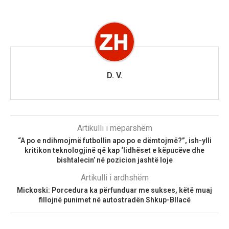
D. V.
Artikulli i mëparshëm
“A po e ndihmojmë futbollin apo po e dëmtojmë?”, ish-ylli
kritikon teknologjinë që kap ‘lidhëset e këpucëve dhe
bishtalecin’ në pozicion jashtë loje
Artikulli i ardhshëm
Mickoski: Porcedura ka përfunduar me sukses, këtë muaj
fillojnë punimet në autostradën Shkup-Bllacë