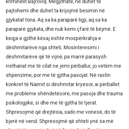
kriminelit Bajroviq. Megjithatë, ne duhet të
pajtohemi dhe duhet ta krijojmë besimin në
gjykatat tona. Aq sa ka paraparë ligji, aq sa ka
paraparë gjykata, dhe nuk kemi çfarë të bëjmë. E
keqja e gjithë kësaj është mospërkrahja e
dëshmitarëve nga shteti. Mosinteresimi i
dëshmitarëve që të vijnë, pa marrë parasysh
rrethanat me të cilat ne jemi përballur, jo vetëm me
shpenzime, por me të gjitha pasojat. Në rastin
konkret të Naimit si dëshmitar kryesor, ai përballet
me probleme shëndetësore, me pasoja dhe trauma
psikologjike, si dhe me të gjitha të tjerat.
Shpresojmë që drejtësia, sado me vonesë, do të
bjerë në vend. Shpresojmë që shteti ynë sa më