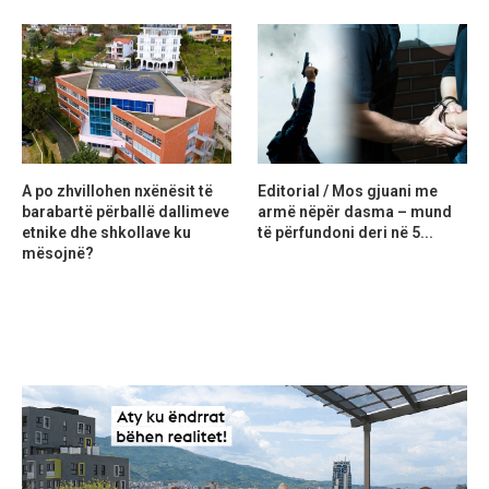
A po zhvillohen nxënësit të
Editorial / Mos gjuani me
barabartë përballë dallimeve
armë nëpër dasma – mund
etnike dhe shkollave ku
të përfundoni deri në 5...
mësojnë?