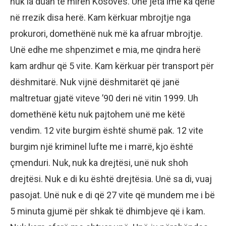
nuk ia duan të mirën Kosovës. Unë jeta ime ka qenë
në rrezik disa herë. Kam kërkuar mbrojtje nga
prokurori, domethënë nuk më ka afruar mbrojtje.
Unë edhe me shpenzimet e mia, me qindra herë
kam ardhur që 5 vite. Kam kërkuar për transport për
dëshmitarë. Nuk vijnë dëshmitarët që janë
maltretuar gjatë viteve ’90 deri në vitin 1999. Uh
domethënë këtu nuk pajtohem unë me këtë
vendim. 12 vite burgim është shumë pak. 12 vite
burgim një kriminel lufte me i marrë, kjo është
çmenduri. Nuk, nuk ka drejtësi, unë nuk shoh
drejtësi. Nuk e di ku është drejtësia. Unë sa di, vuaj
pasojat. Unë nuk e di që 27 vite që mundem me i bë
5 minuta gjumë për shkak të dhimbjeve që i kam.