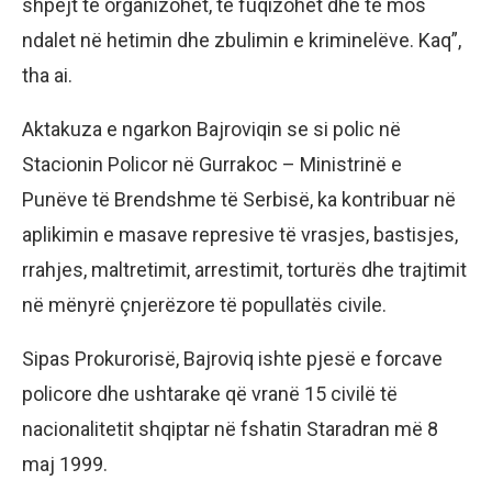
shpejt të organizohet, të fuqizohet dhe të mos
ndalet në hetimin dhe zbulimin e kriminelëve. Kaq”,
tha ai.
Aktakuza e ngarkon Bajroviqin se si polic në
Stacionin Policor në Gurrakoc – Ministrinë e
Punëve të Brendshme të Serbisë, ka kontribuar në
aplikimin e masave represive të vrasjes, bastisjes,
rrahjes, maltretimit, arrestimit, torturës dhe trajtimit
në mënyrë çnjerëzore të popullatës civile.
Sipas Prokurorisë, Bajroviq ishte pjesë e forcave
policore dhe ushtarake që vranë 15 civilë të
nacionalitetit shqiptar në fshatin Staradran më 8
maj 1999.