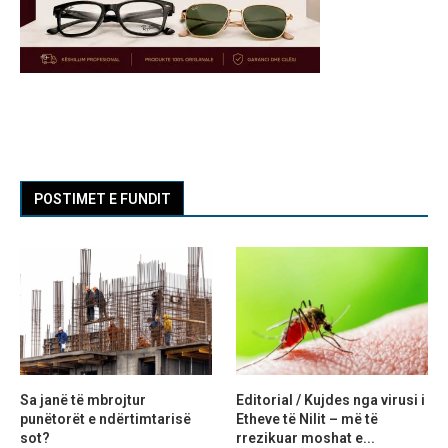
POSTIMET E FUNDIT
Sa janë të mbrojtur
Editorial / Kujdes nga virusi i
punëtorët e ndërtimtarisë
Etheve të Nilit – më të
sot?
rrezikuar moshat e...