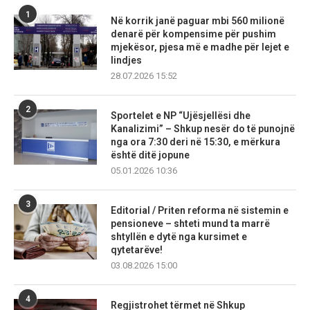
1
Në korrik janë paguar mbi 560 milionë
denarë për kompensime për pushim
mjekësor, pjesa më e madhe për lejet e
lindjes
28.07.2026 15:52
2
Sportelet e NP “Ujësjellësi dhe
Kanalizimi” – Shkup nesër do të punojnë
nga ora 7:30 deri në 15:30, e mërkura
është ditë jopune
05.01.2026 10:36
3
Editorial / Priten reforma në sistemin e
pensioneve – shteti mund ta marrë
shtyllën e dytë nga kursimet e
qytetarëve!
03.08.2026 15:00
4
Regjistrohet tërmet në Shkup