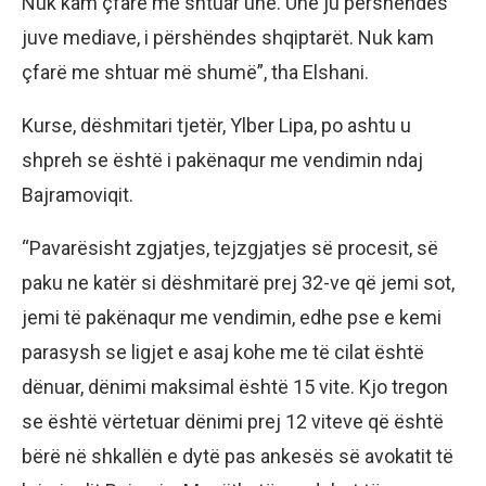
Nuk kam çfarë me shtuar unë. Unë ju përshëndes
juve mediave, i përshëndes shqiptarët. Nuk kam
çfarë me shtuar më shumë”, tha Elshani.
Kurse, dëshmitari tjetër, Ylber Lipa, po ashtu u
shpreh se është i pakënaqur me vendimin ndaj
Bajramoviqit.
“Pavarësisht zgjatjes, tejzgjatjes së procesit, së
paku ne katër si dëshmitarë prej 32-ve që jemi sot,
jemi të pakënaqur me vendimin, edhe pse e kemi
parasysh se ligjet e asaj kohe me të cilat është
dënuar, dënimi maksimal është 15 vite. Kjo tregon
se është vërtetuar dënimi prej 12 viteve që është
bërë në shkallën e dytë pas ankesës së avokatit të