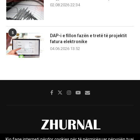
02.08.2026 22:34
5
DAP-i e fillon fazën e tretë të projektit
fatura elektronike
04.06.2026 13:52
Kjo faqe interneti përdor cookies për të përmirësuar përvojën tuaj.