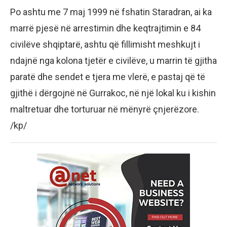
Po ashtu me 7 maj 1999 në fshatin Staradran, ai ka
marrë pjesë në arrestimin dhe keqtrajtimin e 84
civilëve shqiptarë, ashtu që fillimisht meshkujt i
ndajnë nga kolona tjetër e civilëve, u marrin të gjitha
paratë dhe sendet e tjera me vlerë, e pastaj që të
gjithë i dërgojnë në Gurrakoc, në një lokal ku i kishin
maltretuar dhe torturuar në mënyrë çnjerëzore.
/kp/