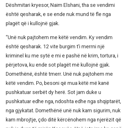
Dëshmitari kryesor, Naim Elshani, tha se vendimi
është qesharak, e se ende nuk mund të fle nga
plagët që i kullojnë gjak.
“Unë nuk pajtohem me këtë vendim. Ky vendim
është qesharak. 12 vite burgim t’i merrni një
kriminel ku me sytë e mi e pashë në krim, tortura, i
përjetova, ku ende sot plagët më kullojnë gjak.
Domethënë, është tmerr. Unë nuk pajtohem me
këtë vendim. Po, besoni që mua këtë më kanë
pushkatuar serbët dy herë. Sot jam duke u
pushkatuar edhe nga, ndoshta edhe nga shqiptarët,
nga gjykatat. Domethënë unë nuk kam sigurim, nuk
kam mbrojtje, çdo ditë kërcënohem nga njerëzit që