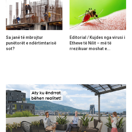
Sa janë të mbrojtur
Editorial / Kujdes nga virusi i
punëtorët e ndërtimtarisë
Etheve të Nilit – më të
sot?
rrezikuar moshat e...