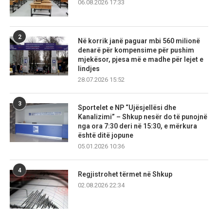
06.08.2026 17:33
2
Në korrik janë paguar mbi 560 milionë
denarë për kompensime për pushim
mjekësor, pjesa më e madhe për lejet e
lindjes
28.07.2026 15:52
3
Sportelet e NP “Ujësjellësi dhe
Kanalizimi” – Shkup nesër do të punojnë
nga ora 7:30 deri në 15:30, e mërkura
është ditë jopune
05.01.2026 10:36
4
Regjistrohet tërmet në Shkup
02.08.2026 22:34