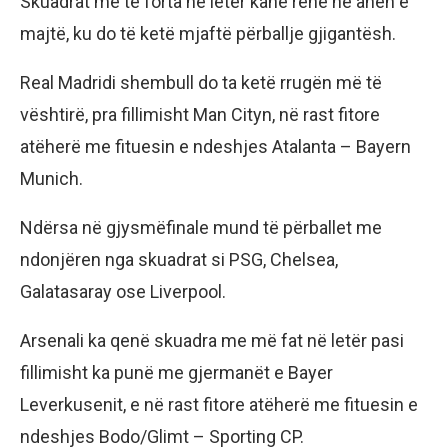
Skuadrat më të forta në letër kanë rënë në anën e
majtë, ku do të ketë mjaftë përballje gjigantësh.
Real Madridi shembull do ta ketë rrugën më të
vështirë, pra fillimisht Man Cityn, në rast fitore
atëherë me fituesin e ndeshjes Atalanta – Bayern
Munich.
Ndërsa në gjysmëfinale mund të përballet me
ndonjëren nga skuadrat si PSG, Chelsea,
Galatasaray ose Liverpool.
Arsenali ka qenë skuadra me më fat në letër pasi
fillimisht ka punë me gjermanët e Bayer
Leverkusenit, e në rast fitore atëherë me fituesin e
ndeshjes Bodo/Glimt – Sporting CP.