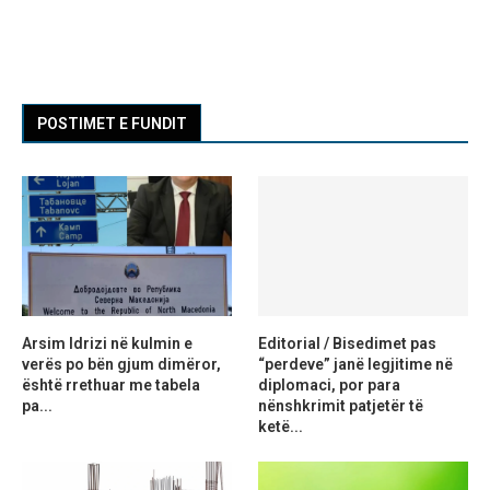
POSTIMET E FUNDIT
Arsim Idrizi në kulmin e
Editorial / Bisedimet pas
verës po bën gjum dimëror,
“perdeve” janë legjitime në
është rrethuar me tabela
diplomaci, por para
pa...
nënshkrimit patjetër të
ketë...