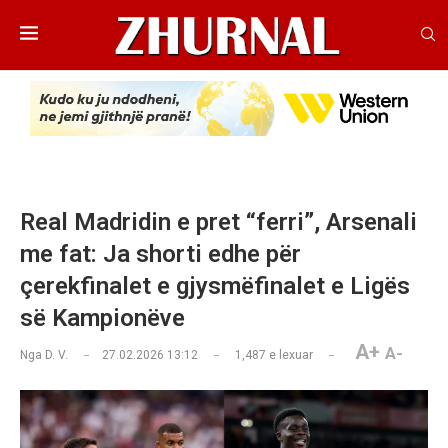
Real Madridin e pret “ferri”, Arsenali
me fat: Ja shorti edhe për
çerekfinalet e gjysmëfinalet e Ligës
së Kampionëve
A+
A-
Nga
D. V.
27.02.2026 13:12
1,487
e lexuar