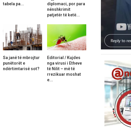
tabela pa...
diplomaci, por para
nënshkrimit
patjetër të ketë...
Sa janë të mbrojtur
Editorial / Kujdes
punëtorët e
nga virusi i Etheve
ndërtimtarisë sot?
të Nilit – më të
rrezikuar moshat
e...