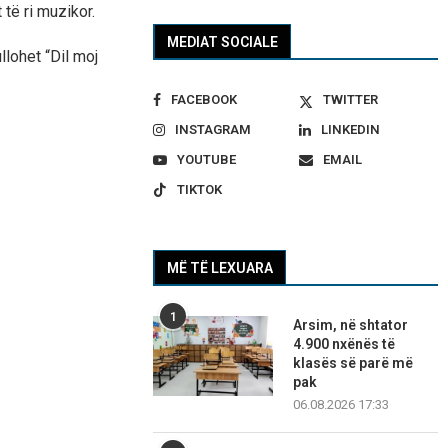
të ri muzikor.
MEDIAT SOCIALE
llohet “Dil moj
FACEBOOK
TWITTER
INSTAGRAM
LINKEDIN
YOUTUBE
EMAIL
TIKTOK
MË TË LEXUARA
1
Arsim, në shtator
4.900 nxënës të
klasës së parë më
pak
06.08.2026 17:33