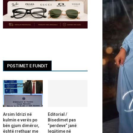
POSTIMET E FUNDIT
Arsim Idrizi në
Editorial /
kulmin e verës po
Bisedimet pas
bën gjum dimëror,
“perdeve” janë
është rrethuar me
legjitime në