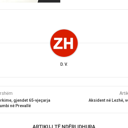
D. V.
parshëm
Arti
ërkime, gjendet 65-vjeçarja
Aksident në Lezhë, 
umbi në Prevallë
ARTIKUJ TË NDËRLIDHURA