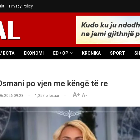
akt
Privacy Policy
/ BOTA
EKONOMI
ED / OP
KRONIKA
SPORT
S
smani po vjen me këngë të re
A+
A-
06.2026 09:28
1,257
e lexuar