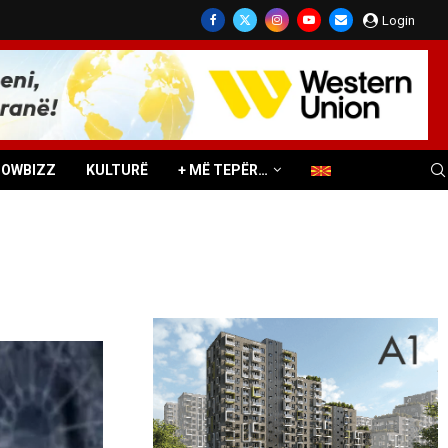
Login
HOWBIZZ
KULTURË
+ MË TEPËR…