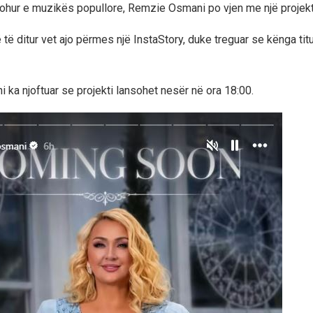
johur e muzikës popullore, Remzie Osmani po vjen me një projekt 
të ditur vet ajo përmes një InstaStory, duke treguar se kënga titu
ka njoftuar se projekti lansohet nesër në ora 18:00.