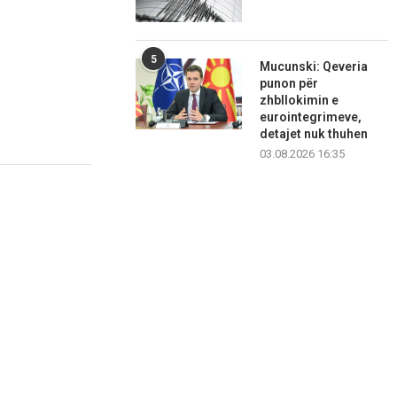
5
Mucunski: Qeveria
punon për
zhbllokimin e
eurointegrimeve,
detajet nuk thuhen
03.08.2026 16:35