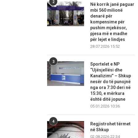
2
Në korrik janë paguar
mbi 560 milionë
denarë për
kompensime për
pushim mjekësor,
pjesa më e madhe
për lejet e lindjes
28.07.2026 15:52
3
Sportelet e NP
“Ujësjellësi dhe
Kanalizimi” – Shkup
nesër do të punojnë
nga ora 7:30 deri në
15:30, e mërkura
është ditë jopune
05.01.2026 10:36
4
Regjistrohet tërmet
në Shkup
02.08.2026 22:34