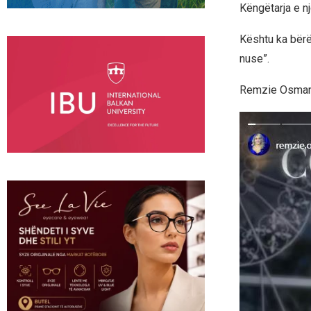
Këngëtarja e n
Kështu ka bërë 
nuse”.
Remzie Osmani 