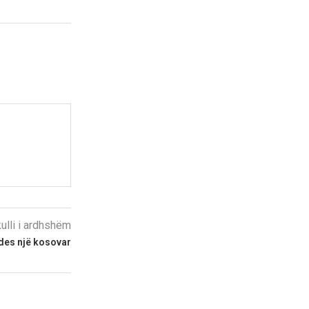
kulli i ardhshëm
vdes një kosovar