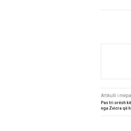
Artikulli i më
Pas tri orësh k
nga Zvicra që h