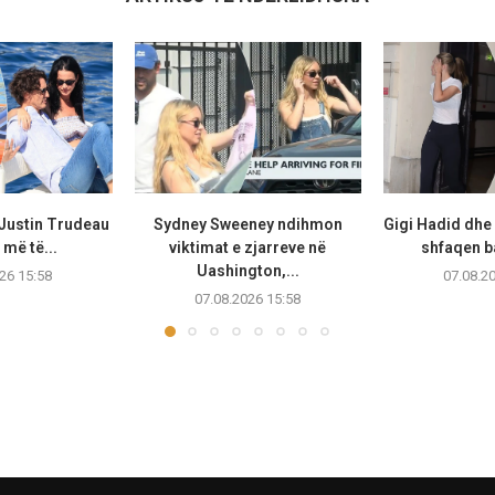
 Justin Trudeau
Sydney Sweeney ndihmon
Gigi Hadid dhe
më të...
viktimat e zjarreve në
shfaqen b
Uashington,...
26 15:58
07.08.2
07.08.2026 15:58