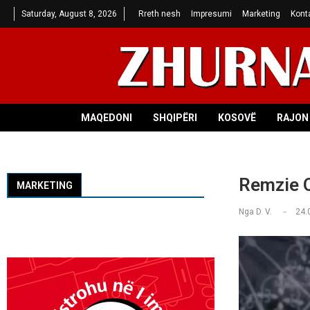
Saturday, August 8, 2026
Rreth nesh
Impresumi
Marketing
Kont
MAQEDONI
SHQIPËRI
KOSOVË
RAJON 
Remzie O
MARKETING
Nga
D. V.
24.