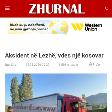
Aksident në Lezhë, vdes një kosovar
A+
A-
Nga
D. V.
24.06.2026 09:29
1,501
e lexuar