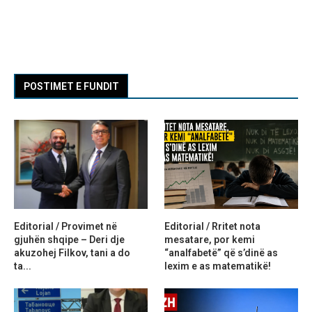
POSTIMET E FUNDIT
Editorial / Provimet në
Editorial / Rritet nota
gjuhën shqipe – Deri dje
mesatare, por kemi
akuzohej Filkov, tani a do
“analfabetë” që s’dinë as
ta...
lexim e as matematikë!