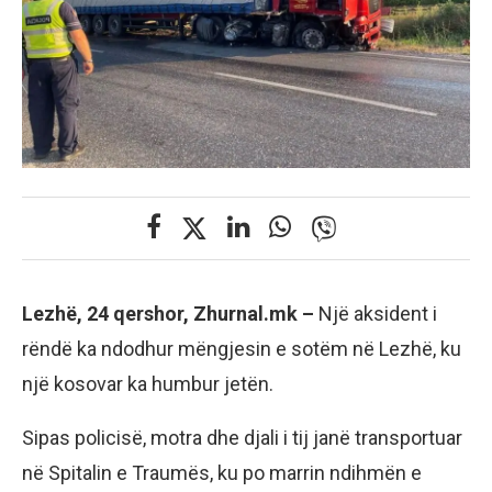
Lezhë, 24 qershor, Zhurnal.mk –
Një aksident i
rëndë ka ndodhur mëngjesin e sotëm në Lezhë, ku
një kosovar ka humbur jetën.
Sipas policisë, motra dhe djali i tij janë transportuar
në Spitalin e Traumës, ku po marrin ndihmën e