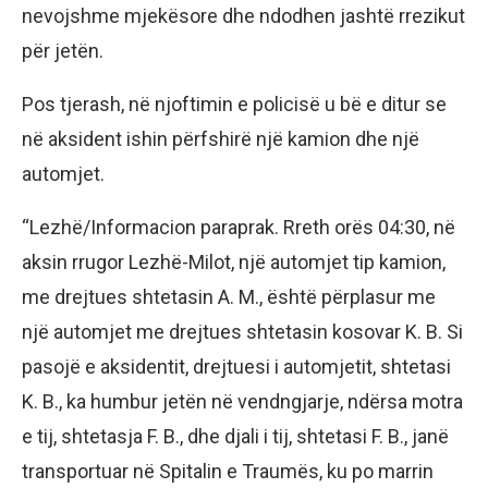
nevojshme mjekësore dhe ndodhen jashtë rrezikut
për jetën.
Pos tjerash, në njoftimin e policisë u bë e ditur se
në aksident ishin përfshirë një kamion dhe një
automjet.
“Lezhë/Informacion paraprak. Rreth orës 04:30, në
aksin rrugor Lezhë-Milot, një automjet tip kamion,
me drejtues shtetasin A. M., është përplasur me
një automjet me drejtues shtetasin kosovar K. B. Si
pasojë e aksidentit, drejtuesi i automjetit, shtetasi
K. B., ka humbur jetën në vendngjarje, ndërsa motra
e tij, shtetasja F. B., dhe djali i tij, shtetasi F. B., janë
transportuar në Spitalin e Traumës, ku po marrin