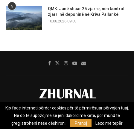
5
QMK: Janë shuar 25 zjarre, nën kontroll
zjarri në deponinë në Kriva Pallankë
10.08.2026 09:03
Kjo faqe interneti përdor cookies për të përmirësuar përvojën tuaj.
Rreth nesh
Impresumi
Marketing
Kontakt
Ne do të supozojmë se jeni dakord me këtë, por mund të
Privacy Policy
çregjistroheni nëse dëshironi.
Pranoj
Lexo më tepër
Zhurnal.mk është Agjenci e Lajmeve e pavarur, e themeluar në vitin