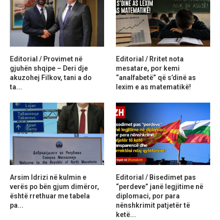
Editorial / Provimet në
Editorial / Rritet nota
gjuhën shqipe – Deri dje
mesatare, por kemi
akuzohej Filkov, tani a do
“analfabetë” që s’dinë as
ta...
lexim e as matematikë!
Arsim Idrizi në kulmin e
Editorial / Bisedimet pas
verës po bën gjum dimëror,
“perdeve” janë legjitime në
është rrethuar me tabela
diplomaci, por para
pa...
nënshkrimit patjetër të
ketë...