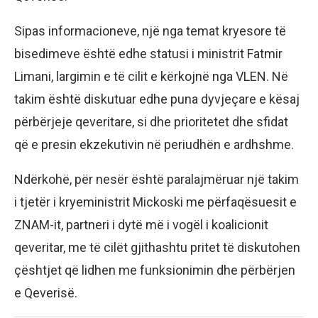
Sipas informacioneve, një nga temat kryesore të
bisedimeve është edhe statusi i ministrit Fatmir
Limani, largimin e të cilit e kërkojnë nga VLEN. Në
takim është diskutuar edhe puna dyvjeçare e kësaj
përbërjeje qeveritare, si dhe prioritetet dhe sfidat
që e presin ekzekutivin në periudhën e ardhshme.
Ndërkohë, për nesër është paralajmëruar një takim
i tjetër i kryeministrit Mickoski me përfaqësuesit e
ZNAM-it, partneri i dytë më i vogël i koalicionit
qeveritar, me të cilët gjithashtu pritet të diskutohen
çështjet që lidhen me funksionimin dhe përbërjen
e Qeverisë.