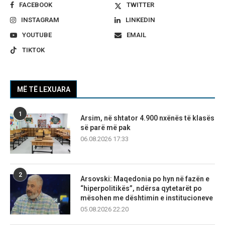
FACEBOOK
TWITTER
INSTAGRAM
LINKEDIN
YOUTUBE
EMAIL
TIKTOK
MË TË LEXUARA
1
Arsim, në shtator 4.900 nxënës të klasës
së parë më pak
06.08.2026 17:33
2
Arsovski: Maqedonia po hyn në fazën e
“hiperpolitikës”, ndërsa qytetarët po
mësohen me dështimin e institucioneve
05.08.2026 22:20