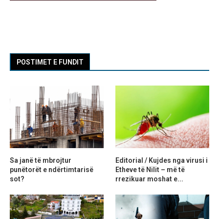
POSTIMET E FUNDIT
Sa janë të mbrojtur
Editorial / Kujdes nga virusi i
punëtorët e ndërtimtarisë
Etheve të Nilit – më të
sot?
rrezikuar moshat e...