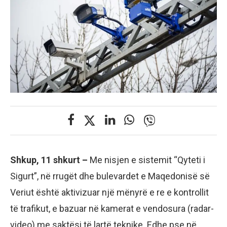
Shkup, 11 shkurt –
Me nisjen e sistemit “Qyteti i
Sigurt”, në rrugët dhe bulevardet e Maqedonisë së
Veriut është aktivizuar një mënyrë e re e kontrollit
të trafikut, e bazuar në kamerat e vendosura (radar-
video) me saktësi të lartë teknike. Edhe pse në