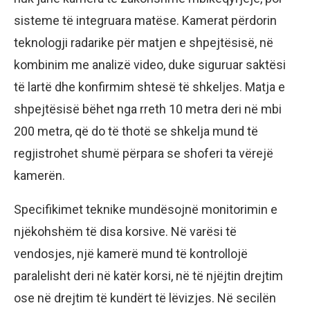
sisteme të integruara matëse. Kamerat përdorin
teknologji radarike për matjen e shpejtësisë, në
kombinim me analizë video, duke siguruar saktësi
të lartë dhe konfirmim shtesë të shkeljes. Matja e
shpejtësisë bëhet nga rreth 10 metra deri në mbi
200 metra, që do të thotë se shkelja mund të
regjistrohet shumë përpara se shoferi ta vërejë
kamerën.
Specifikimet teknike mundësojnë monitorimin e
njëkohshëm të disa korsive. Në varësi të
vendosjes, një kamerë mund të kontrollojë
paralelisht deri në katër korsi, në të njëjtin drejtim
ose në drejtim të kundërt të lëvizjes. Në secilën