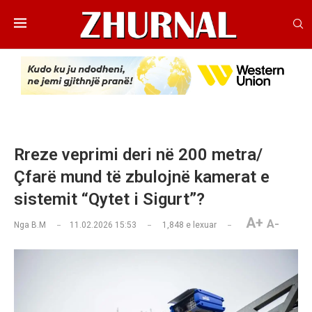
Rreze veprimi deri në 200 metra/
Çfarë mund të zbulojnë kamerat e
sistemit “Qytet i Sigurt”?
A+
A-
Nga
B.M
11.02.2026 15:53
1,848
e lexuar