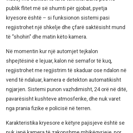
publik flitet më së shumti për gjobat, pyetja
kryesore është – si funksionon sistemi pasi
regjistrohet një shkelje dhe çfarë saktësisht mund
të “shohin” dhe matin këto kamera.
Në momentin kur një automjet tejkalon
shpejtësinë e lejuar, kalon në semafor të kuq,
regjistrohet me regjistrim të skaduar ose ndalon në
vend të ndaluar, kamera e detekton automatikisht
ngjarjen. Sistemi punon vazhdimisht, 24 orë në ditë,
pavarësisht kushteve atmosferike, dhe nuk varet
nga prania fizike e policisë në terren.
Karakteristika kryesore e këtyre pajisjeve është se
nuk janë kamera të zakonshme mbikëqyrjeje, por