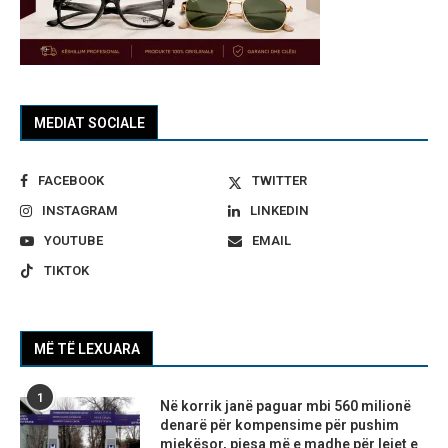
MEDIAT SOCIALE
FACEBOOK
TWITTER
INSTAGRAM
LINKEDIN
YOUTUBE
EMAIL
TIKTOK
MË TË LEXUARA
1
Në korrik janë paguar mbi 560 milionë
denarë për kompensime për pushim
mjekësor, pjesa më e madhe për lejet e