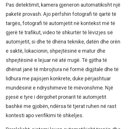
Pas detektimit, kamera gjeneron automatikisht një
paketë provash. Ajo përfshin fotografi të qartë të
targës, fotografi të automjetit në kontekst më të
gjerë të trafikut, video të shkurtër të lëvizjes së
automjetit, si dhe të dhëna teknike, datën dhe orën
e saktë, lokacionin, shpejtësinë e matur dhe
shpejtësinë e lejuar në atë rrugë. Të gjitha të
dhënat janë të mbrojtura në formë digjitale dhe të
lidhura me pajisjen konkrete, duke përjashtuar
mundësinë e ndryshimeve të mëvonshme. Një
pjesë e tyre i dërgohet pronarit të automjetit
bashkë me gjobën, ndërsa të tjerat ruhen në rast
kontesti apo verifikimi të shkeljes.