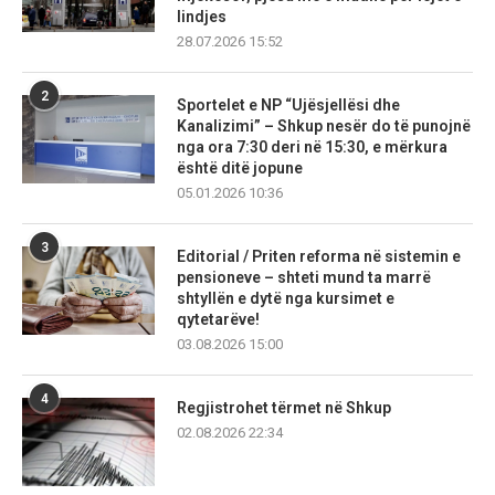
lindjes
28.07.2026 15:52
2
Sportelet e NP “Ujësjellësi dhe
Kanalizimi” – Shkup nesër do të punojnë
nga ora 7:30 deri në 15:30, e mërkura
është ditë jopune
05.01.2026 10:36
3
Editorial / Priten reforma në sistemin e
pensioneve – shteti mund ta marrë
shtyllën e dytë nga kursimet e
qytetarëve!
03.08.2026 15:00
4
Regjistrohet tërmet në Shkup
02.08.2026 22:34