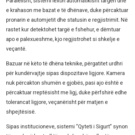
Paralelisht, sistemi lexon automatikisht targën dhe
e krahason me bazat e të dhënave, duke përcaktuar
pronarin e automjetit dhe statusin e regjistrimit. Në
rastet kur detektohet targë e fshehur, e dëmtuar
apo e palexueshme, kjo regjistrohet si shkelje e
veçantë.
Bazuar në këto të dhëna teknike, përgatitet urdhri
për kundërvajtje sipas dispozitave ligjore. Kamera
nuk përcakton shumën e gjobës, pasi ajo është e
përcaktuar rreptësisht me ligj, duke përfshirë edhe
tolerancat ligjore, veçanërisht për matjen e
shpejtësisë.
Sipas institucioneve, sistemi “Qyteti i Sigurt” synon