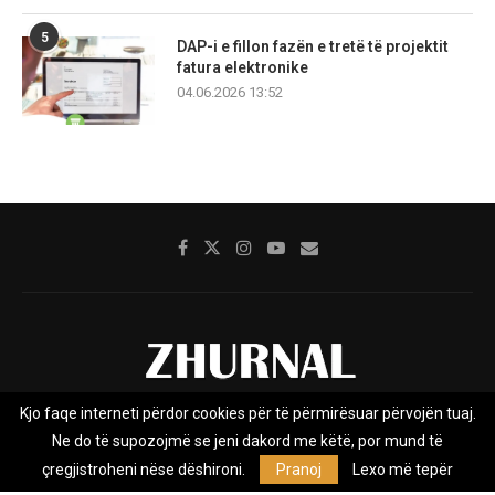
5
DAP-i e fillon fazën e tretë të projektit
fatura elektronike
04.06.2026 13:52
Kjo faqe interneti përdor cookies për të përmirësuar përvojën tuaj.
Rreth nesh
Impresumi
Marketing
Kontakt
Ne do të supozojmë se jeni dakord me këtë, por mund të
Privacy Policy
çregjistroheni nëse dëshironi.
Pranoj
Lexo më tepër
Zhurnal.mk është Agjenci e Lajmeve e pavarur, e themeluar në vitin