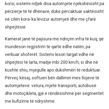
korsi, sistemi ndjek disa automjete njëkohësisht pa
përzierje të të dhënave, duke përcaktuar saktësisht
në cilën korsi ka lëvizur automjeti dhe me çfarë
shpejtësie.
Kamerat janë të pajisura me ndriçim infra të kuq, që
mundëson regjistrim të qartë edhe natën, pa
verbuar shoferët. Sistemi lexon targat edhe në
shpejtësi të larta, madje mbi 200 km/h, si dhe në
kushte shiu, mjegulle apo dukshmëri të reduktuar.
Përveç kësaj, softueri bën dallimin mes llojeve të
automjeteve: vetura, mjete transporti, autobusë
dhe motoçikleta, gjë e rëndësishme për segmentet
me kufizime të ndryshme.