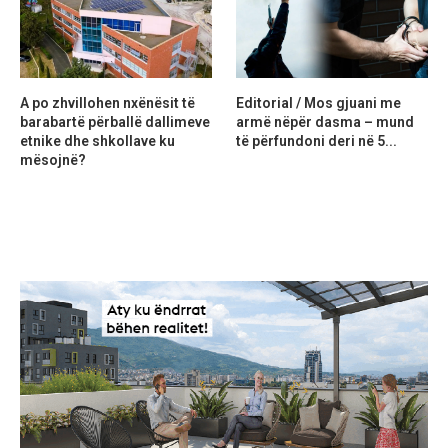
A po zhvillohen nxënësit të
Editorial / Mos gjuani me
barabartë përballë dallimeve
armë nëpër dasma – mund
etnike dhe shkollave ku
të përfundoni deri në 5...
mësojnë?