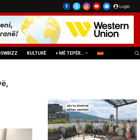
Login
HOWBIZZ
KULTURË
+ MË TEPËR…
vë,