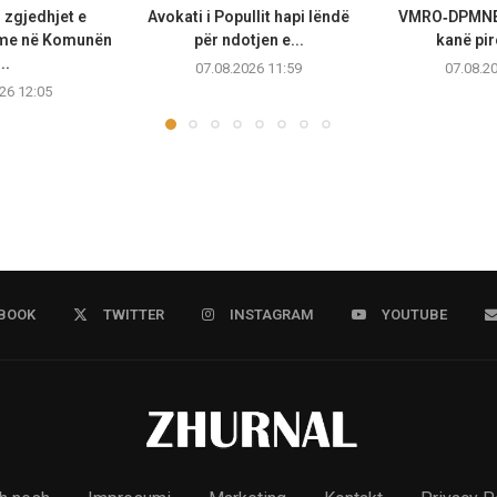
 zgjedhjet e
Avokati i Popullit hapi lëndë
VMRO‑DPMNE 
me në Komunën
për ndotjen e...
kanë pirë
..
07.08.2026 11:59
07.08.2
26 12:05
BOOK
TWITTER
INSTAGRAM
YOUTUBE