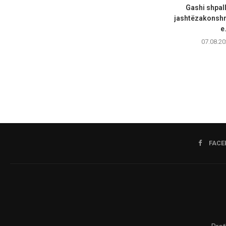
Gashi shpall
jashtëzakonsh
e.
07.08.20
FACE