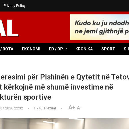
Privacy Policy
/ BOTA
EKONOMI
ED / OP
KRONIKA
SPORT
S
teresimi për Pishinën e Qytetit në Teto
t kërkojnë më shumë investime në
ukturën sportive
A+
A-
.07.2026 22:32
1,740
e lexuar