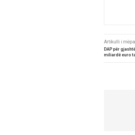
Artikulli i më
DAP për gjashtë
miliardë euro t