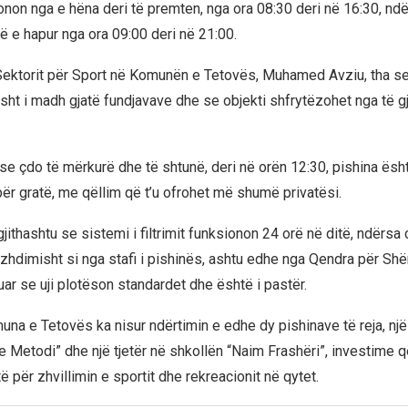
onon nga e hëna deri të premten, nga ora 08:30 deri në 16:30, ndë
ë e hapur nga ora 09:00 deri në 21:00.
ektorit për Sport në Komunën e Tetovës, Muhamed Avziu, tha se
sht i madh gjatë fundjavave dhe se objekti shfrytëzohet nga të gj
r se çdo të mërkurë dhe të shtunë, deri në orën 12:30, pishina ësh
për gratë, me qëllim që t’u ofrohet më shumë privatësi.
jithashtu se sistemi i filtrimit funksionon 24 orë në ditë, ndërsa ci
azhdimisht si nga stafi i pishinës, ashtu edhe nga Qendra për Shë
uar se uji plotëson standardet dhe është i pastër.
na e Tetovës ka nisur ndërtimin e edhe dy pishinave të reja, një
 dhe Metodi” dhe një tjetër në shkollën “Naim Frashëri”, investime q
ë për zhvillimin e sportit dhe rekreacionit në qytet.