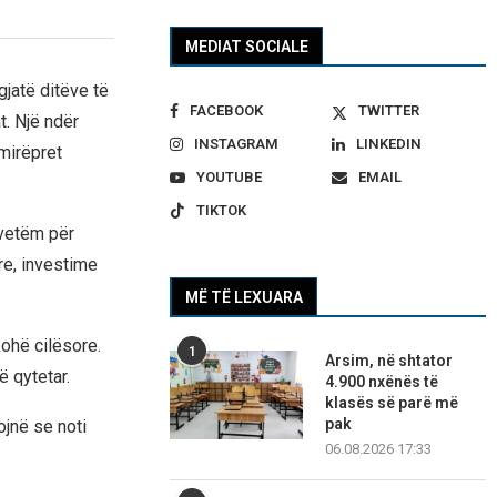
MEDIAT SOCIALE
gjatë ditëve të
FACEBOOK
TWITTER
t. Një ndër
INSTAGRAM
LINKEDIN
 mirëpret
YOUTUBE
EMAIL
TIKTOK
 vetëm për
re, investime
MË TË LEXUARA
ohë cilësore.
1
Arsim, në shtator
ë qytetar.
4.900 nxënës të
klasës së parë më
pak
ojnë se noti
06.08.2026 17:33