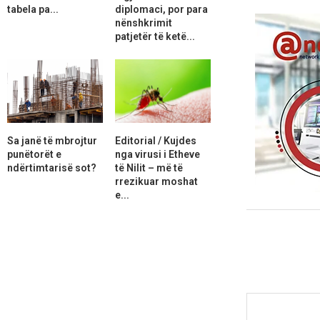
tabela pa...
diplomaci, por para
nënshkrimit
patjetër të ketë...
Sa janë të mbrojtur
Editorial / Kujdes
punëtorët e
nga virusi i Etheve
ndërtimtarisë sot?
të Nilit – më të
rrezikuar moshat
e...