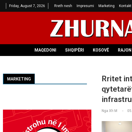
Friday, August 7, 2026
Rreth nesh
Impresumi
Marketing
Kontakt
MAQEDONI
SHQIPËRI
KOSOVË
RAJON 
Rritet in
MARKETING
qytetarë
infrastr
Nga
Xh M
05