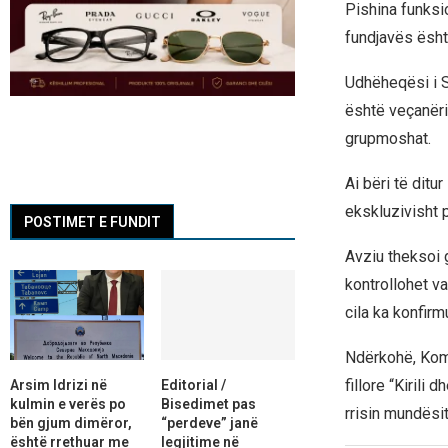
Pishina funksi
fundjavës ësht
Udhëheqësi i S
është veçanëri
grupmoshat.
Ai bëri të ditu
ekskluzivisht 
POSTIMET E FUNDIT
Avziu theksoi g
kontrollohet v
cila ka konfirm
Ndërkohë, Komu
fillore “Kirili
Arsim Idrizi në
Editorial /
kulmin e verës po
Bisedimet pas
rrisin mundësit
bën gjum dimëror,
“perdeve” janë
është rrethuar me
legjitime në