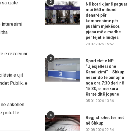
2
rsa gjatë
Në korrik janë paguar
mbi 560 milionë
denarë për
kompensime për
 interesimi
pushim mjekësor,
pjesa më e madhe
itha
për lejet e lindjes
28.07.2026 15:52
të e rezervuar
3
Sportelet e NP
“Ujësjellësi dhe
Kanalizimi” – Shkup
lësia e ujit
nesër do të punojnë
ndet Publik, e
nga ora 7:30 deri në
15:30, e mërkura
është ditë jopune
05.01.2026 10:36
 në shkollën
ë pritet të
4
Regjistrohet tërmet
në Shkup
02.08.2026 22:34