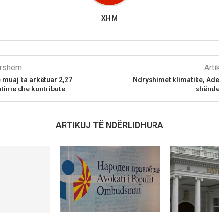
XH M
parshëm
Arti
 muaj ka arkëtuar 2,27
Ndryshimet klimatike, Ade
atime dhe kontribute
shënde
ARTIKUJ TË NDËRLIDHURA