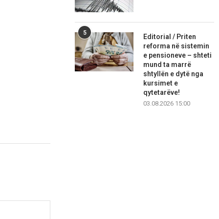
5
Editorial / Priten
reforma në sistemin
e pensioneve – shteti
mund ta marrë
shtyllën e dytë nga
kursimet e
qytetarëve!
03.08.2026 15:00