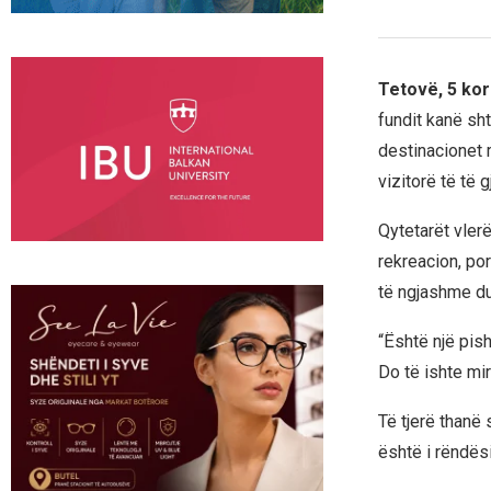
Tetovë, 5 kor
fundit kanë sh
destinacionet m
vizitorë të të 
Qytetarët vler
rekreacion, po
të ngjashme du
“Është një pis
Do të ishte mir
Të tjerë thanë 
është i rëndës