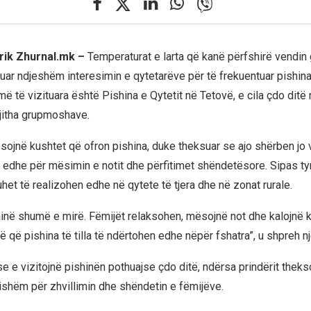
rik Zhurnal.mk –
Temperaturat e larta që kanë përfshirë vendin 
tuar ndjeshëm interesimin e qytetarëve për të frekuentuar pishina
ë të vizituara është Pishina e Qytetit në Tetovë, e cila çdo ditë
gjitha grupmoshave.
ësojnë kushtet që ofron pishina, duke theksuar se ajo shërben jo
r edhe për mësimin e notit dhe përfitimet shëndetësore. Sipas ty
het të realizohen edhe në qytete të tjera dhe në zonat rurale.
hinë shumë e mirë. Fëmijët relaksohen, mësojnë not dhe kalojnë k
ë që pishina të tilla të ndërtohen edhe nëpër fshatra”, u shpreh nj
se e vizitojnë pishinën pothuajse çdo ditë, ndërsa prindërit theks
ishëm për zhvillimin dhe shëndetin e fëmijëve.