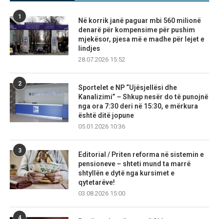
1
Në korrik janë paguar mbi 560 milionë
denarë për kompensime për pushim
mjekësor, pjesa më e madhe për lejet e
lindjes
28.07.2026 15:52
2
Sportelet e NP “Ujësjellësi dhe
Kanalizimi” – Shkup nesër do të punojnë
nga ora 7:30 deri në 15:30, e mërkura
është ditë jopune
05.01.2026 10:36
3
Editorial / Priten reforma në sistemin e
pensioneve – shteti mund ta marrë
shtyllën e dytë nga kursimet e
qytetarëve!
03.08.2026 15:00
4