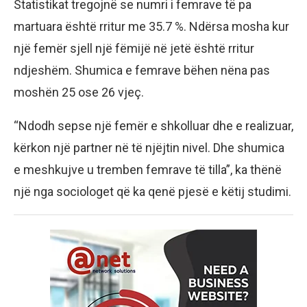
Statistikat tregojnë se numri i femrave të pa
martuara është rritur me 35.7 %. Ndërsa mosha kur
një femër sjell një fëmijë në jetë është rritur
ndjeshëm. Shumica e femrave bëhen nëna pas
moshën 25 ose 26 vjeç.
“Ndodh sepse një femër e shkolluar dhe e realizuar,
kërkon një partner në të njëjtin nivel. Dhe shumica
e meshkujve u tremben femrave të tilla”, ka thënë
një nga sociologet që ka qenë pjesë e këtij studimi.