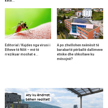
ketë...
Editorial / Kujdes nga virusi i
A po zhvillohen nxënësit të
Etheve të Nilit – më të
barabartë përballë dallimeve
rrezikuar moshat e...
etnike dhe shkollave ku
mësojnë?