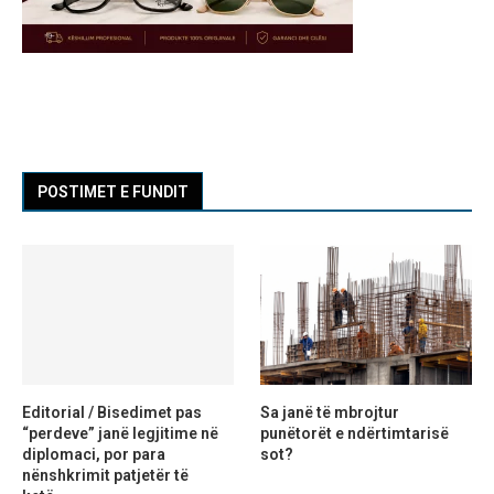
POSTIMET E FUNDIT
Editorial / Bisedimet pas
Sa janë të mbrojtur
“perdeve” janë legjitime në
punëtorët e ndërtimtarisë
diplomaci, por para
sot?
nënshkrimit patjetër të