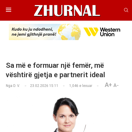
Sa më e formuar një femër, më
vështirë gjetja e partnerit ideal
A+
A-
Nga
D. V.
23.02.2026 15:11
1,046
e lexuar