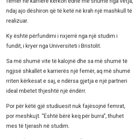
femër në karrierë kërkon edhe më shumë nga vetja,
ndaj ajo dëshiron që të ketë në krah një mashkull të
realizuar.
Ky është përfundimi i nxjerrë nga një studim i
fundit, i kryer nga Universiteti i Bristolit.
Sa më shumë vite të kalojnë dhe sa më shumë të
ngjisë shkallët e karrierës një femër, aq më shumë
rriten kërkesat e saj, e ndërsa gjetja e një partneri
ideal mbetet thjeshtë një ëndërr.
Por për këtë gjë studiuesit nuk fajësojnë femrat,
por meshkujt. “Është bërë keq për burra”, thuhet
mes të tjerash në studim.