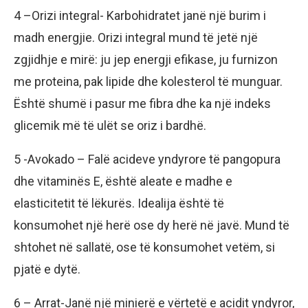
4 –Orizi integral- Karbohidratet janë një burim i
madh energjie. Orizi integral mund të jetë një
zgjidhje e mirë: ju jep energji efikase, ju furnizon
me proteina, pak lipide dhe kolesterol të munguar.
Është shumë i pasur me fibra dhe ka një indeks
glicemik më të ulët se oriz i bardhë.
5 -Avokado – Falë acideve yndyrore të pangopura
dhe vitaminës E, është aleate e madhe e
elasticitetit të lëkurës. Idealija është të
konsumohet një herë ose dy herë në javë. Mund të
shtohet në sallatë, ose të konsumohet vetëm, si
pjatë e dytë.
6 – Arrat-Janë një minierë e vërtetë e acidit yndyror,