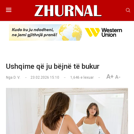
Ushqime që ju bëjnë të bukur
A+
A-
Nga
D. V.
23.02.2026 15:10
1,646
e lexuar