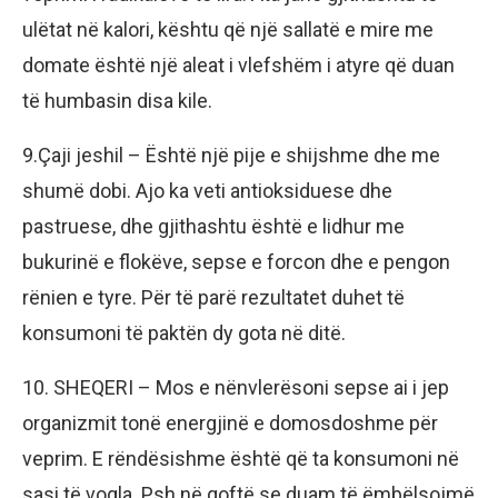
ulëtat në kalori, kështu që një sallatë e mire me
domate është një aleat i vlefshëm i atyre që duan
të humbasin disa kile.
9.Çaji jeshil – Është një pije e shijshme dhe me
shumë dobi. Ajo ka veti antioksiduese dhe
pastruese, dhe gjithashtu është e lidhur me
bukurinë e flokëve, sepse e forcon dhe e pengon
rënien e tyre. Për të parë rezultatet duhet të
konsumoni të paktën dy gota në ditë.
10. SHEQERI – Mos e nënvlerësoni sepse ai i jep
organizmit tonë energjinë e domosdoshme për
veprim. E rëndësishme është që ta konsumoni në
sasi të vogla. Psh në qoftë se duam të ëmbëlsojmë