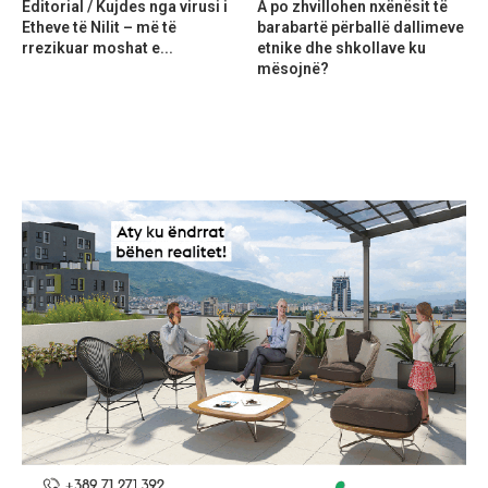
Editorial / Kujdes nga virusi i
A po zhvillohen nxënësit të
Etheve të Nilit – më të
barabartë përballë dallimeve
rrezikuar moshat e...
etnike dhe shkollave ku
mësojnë?