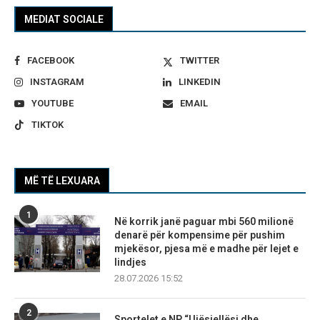
MEDIAT SOCIALE
FACEBOOK
TWITTER
INSTAGRAM
LINKEDIN
YOUTUBE
EMAIL
TIKTOK
MË TË LEXUARA
1
Në korrik janë paguar mbi 560 milionë
denarë për kompensime për pushim
mjekësor, pjesa më e madhe për lejet e
lindjes
28.07.2026 15:52
2
Sportelet e NP “Ujësjellësi dhe