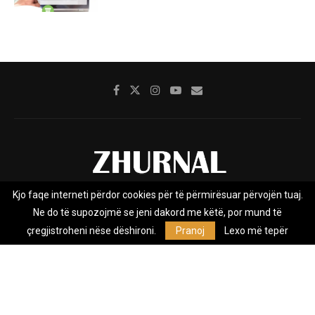
Kjo faqe interneti përdor cookies për të përmirësuar përvojën tuaj.
Rreth nesh
Impresumi
Marketing
Kontakt
Ne do të supozojmë se jeni dakord me këtë, por mund të
Privacy Policy
çregjistroheni nëse dëshironi.
Pranoj
Lexo më tepër
Zhurnal.mk është Agjenci e Lajmeve e pavarur, e themeluar në vitin
2009, që e mbulon Maqedoninë, Kosovën, Shqipërinë edhe lajmet
nga bota.
@2026 - All Right Reserved. Designed and Developed by
Anet.Com.Mk