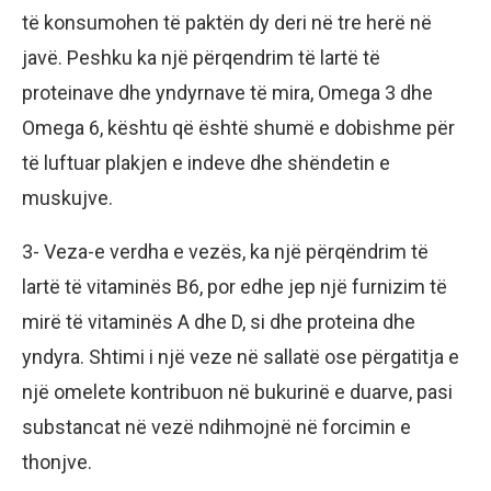
të konsumohen të paktën dy deri në tre herë në
javë. Peshku ka një përqendrim të lartë të
proteinave dhe yndyrnave të mira, Omega 3 dhe
Omega 6, kështu që është shumë e dobishme për
të luftuar plakjen e indeve dhe shëndetin e
muskujve.
3- Veza-e verdha e vezës, ka një përqëndrim të
lartë të vitaminës B6, por edhe jep një furnizim të
mirë të vitaminës A dhe D, si dhe proteina dhe
yndyra. Shtimi i një veze në sallatë ose përgatitja e
një omelete kontribuon në bukurinë e duarve, pasi
substancat në vezë ndihmojnë në forcimin e
thonjve.