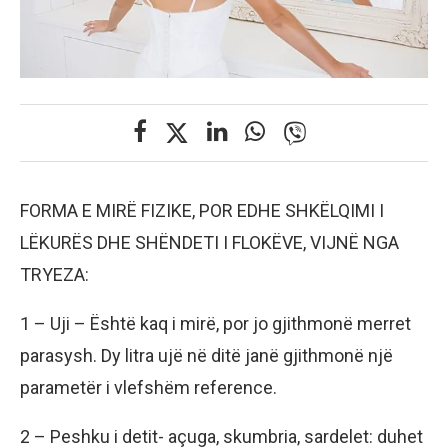
FORMA E MIRË FIZIKE, POR EDHE SHKËLQIMI I
LËKURËS DHE SHËNDETI I FLOKËVE, VIJNË NGA
TRYEZA:
1 – Uji – Është kaq i mirë, por jo gjithmonë merret
parasysh. Dy litra ujë në ditë janë gjithmonë një
parametër i vlefshëm reference.
2 – Peshku i detit- açuga, skumbria, sardelet: duhet