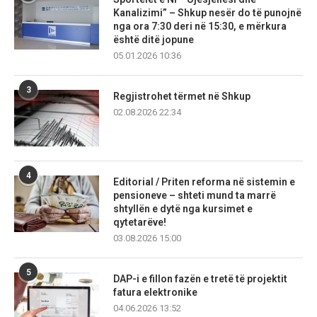
Kanalizimi” – Shkup nesër do të punojnë
nga ora 7:30 deri në 15:30, e mërkura
është ditë jopune
05.01.2026 10:36
3
Regjistrohet tërmet në Shkup
02.08.2026 22:34
4
Editorial / Priten reforma në sistemin e
pensioneve – shteti mund ta marrë
shtyllën e dytë nga kursimet e
qytetarëve!
03.08.2026 15:00
5
DAP-i e fillon fazën e tretë të projektit
fatura elektronike
04.06.2026 13:52