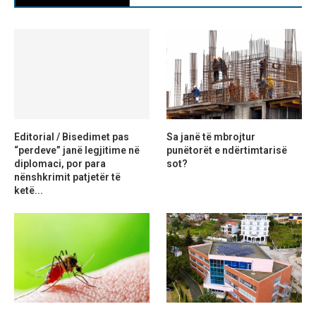
Editorial / Bisedimet pas
Sa janë të mbrojtur
“perdeve” janë legjitime në
punëtorët e ndërtimtarisë
diplomaci, por para
sot?
nënshkrimit patjetër të
ketë...