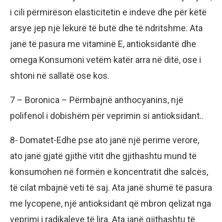
i cili përmirëson elasticitetin e indeve dhe për këtë
arsye jep një lëkurë të butë dhe të ndritshme. Ata
janë të pasura me vitaminë E, antioksidantë dhe
omega Konsumoni vetëm katër arra në ditë, ose i
shtoni në sallatë ose kos.
7 – Boronica – Përmbajnë anthocyanins, një
polifenol i dobishëm për veprimin si antioksidant..
8- Domatet-Edhe pse ato janë një perime verore,
ato janë gjatë gjithë vitit dhe gjithashtu mund të
konsumohen në formën e koncentratit dhe salcës,
të cilat mbajnë veti të saj. Ata janë shumë të pasura
me lycopene, një antioksidant që mbron qelizat nga
veprimi i radikaleve të lira. Ata janë gjithashtu të