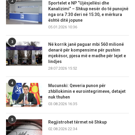
2
Sportelet e NP “Ujësjellësi dhe
Kanalizimi” – Shkup nesër do të punojnë
nga ora 7:30 deri në 15:30, e mërkura
është ditë jopune
05.01.2026 10:36
3
Në korrik janë paguar mbi 560 milionë
denarë për kompensime për pushim
mjekësor, pjesa më e madhe për lejet e
lindjes
28.07.2026 15:52
4
Mucunski: Qeveria punon për
zhbllokimin e eurointegrimeve, detajet
nuk thuhen
03.08.2026 16:35
5
Regjistrohet tërmet në Shkup
02.08.2026 22:34