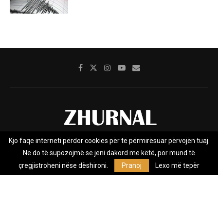
Kjo faqe interneti përdor cookies për të përmirësuar përvojën tuaj.
Rreth nesh
Impresumi
Marketing
Kontakt
Ne do të supozojmë se jeni dakord me këtë, por mund të
Privacy Policy
çregjistroheni nëse dëshironi.
Pranoj
Lexo më tepër
Zhurnal.mk është Agjenci e Lajmeve e pavarur, e themeluar në vitin
2009, që e mbulon Maqedoninë, Kosovën, Shqipërinë edhe lajmet
nga bota.
@2026 - All Right Reserved. Designed and Developed by