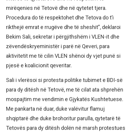
mirëqenies në Tetovë dhe në qytetet tjera.
Procedura do të respektohet dhe Tetova do t’i
rikthejë emrat e rrugëve dhe të sheshit”, deklaroi
Bekim Sali, sekretar i përgjithshëm i VLEN-it dhe
zëvendëskryeministër i parë në Qeveri, para
aktivitetit me të cilin VLEN shënoi dy vjet punë si
pjesë e koalicionit qeveritar.
Sali i vlerësoi si protesta politike tubimet e BDI-së
para dy ditësh në Tetovë, me të cilat ata shprehën
mospajtim me vendimin e Gjykatës Kushtetuese.
Me pankarta në duar, duke valëvitur flamuj
shqiptarë dhe duke brohoritur parulla, qytetarë të
Tetovës para dy ditësh dolën në marsh protestues