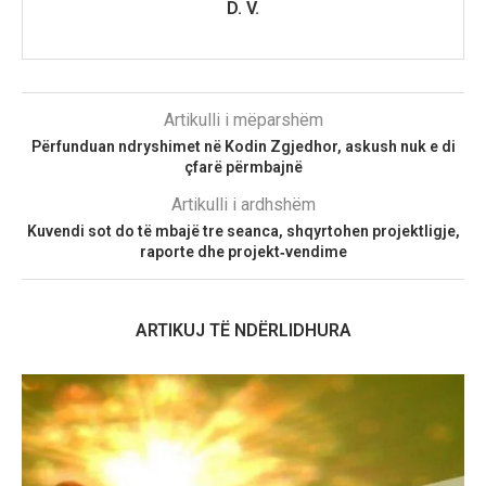
D. V.
Artikulli i mëparshëm
Përfunduan ndryshimet në Kodin Zgjedhor, askush nuk e di
çfarë përmbajnë
Artikulli i ardhshëm
Kuvendi sot do të mbajë tre seanca, shqyrtohen projektligje,
raporte dhe projekt‑vendime
ARTIKUJ TË NDËRLIDHURA