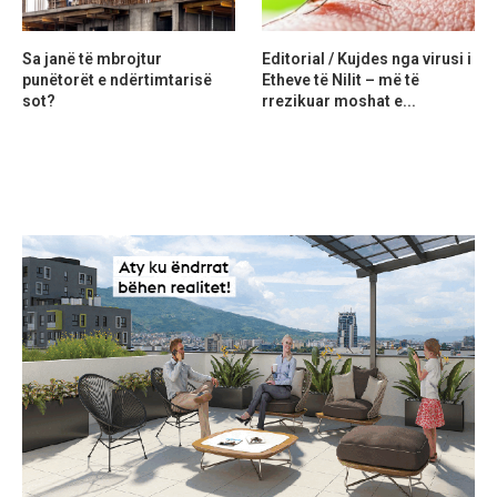
Sa janë të mbrojtur
Editorial / Kujdes nga virusi i
punëtorët e ndërtimtarisë
Etheve të Nilit – më të
sot?
rrezikuar moshat e...