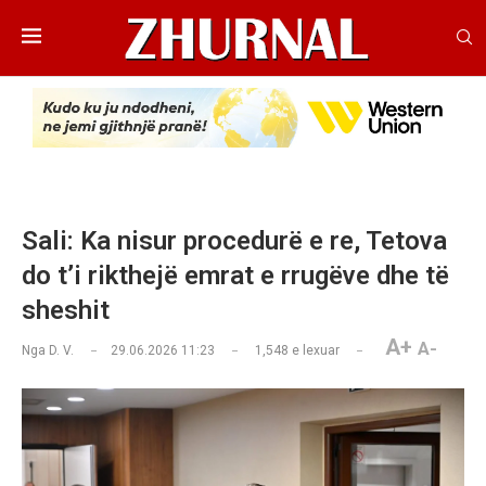
Sali: Ka nisur procedurë e re, Tetova
do t’i rikthejë emrat e rrugëve dhe të
sheshit
A+
A-
Nga
D. V.
29.06.2026 11:23
1,548
e lexuar