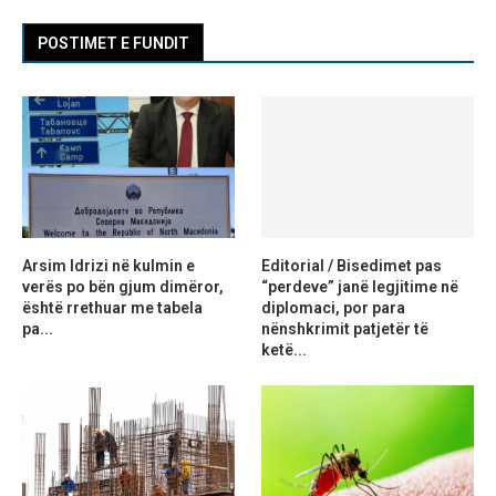
POSTIMET E FUNDIT
Arsim Idrizi në kulmin e
Editorial / Bisedimet pas
verës po bën gjum dimëror,
“perdeve” janë legjitime në
është rrethuar me tabela
diplomaci, por para
pa...
nënshkrimit patjetër të
ketë...