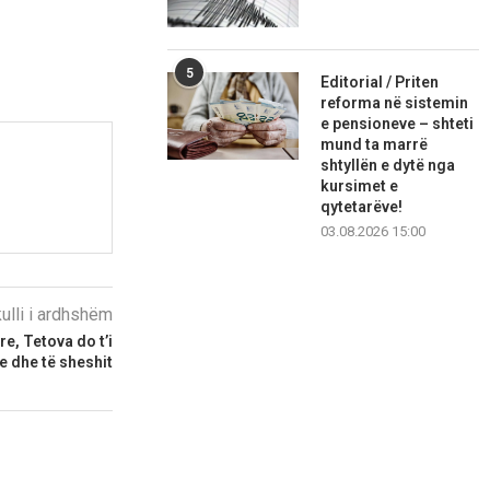
5
Editorial / Priten
reforma në sistemin
e pensioneve – shteti
mund ta marrë
shtyllën e dytë nga
kursimet e
qytetarëve!
03.08.2026 15:00
kulli i ardhshëm
re, Tetova do t’i
e dhe të sheshit