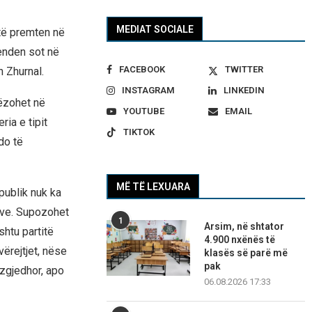
MEDIAT SOCIALE
 të premten në
enden sot në
FACEBOOK
TWITTER
 Zhurnal.
INSTAGRAM
LINKEDIN
ëzohet në
YOUTUBE
EMAIL
ia e tipit
TIKTOK
do të
MË TË LEXUARA
publik nuk ka
ive. Supozohet
1
Arsim, në shtator
htu partitë
4.900 nxënës të
ërejtjet, nëse
klasës së parë më
pak
zgjedhor, apo
06.08.2026 17:33