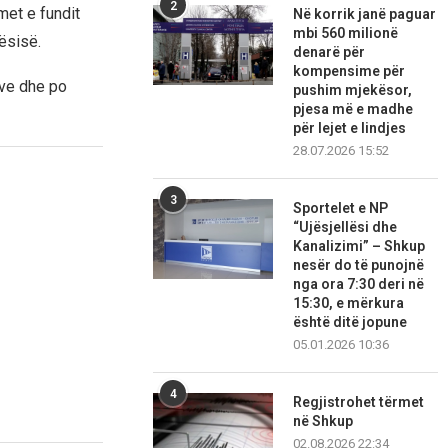
2
met e fundit
Në korrik janë paguar
mbi 560 milionë
ësisë.
denarë për
kompensime për
ve dhe po
pushim mjekësor,
pjesa më e madhe
për lejet e lindjes
28.07.2026 15:52
3
Sportelet e NP
“Ujësjellësi dhe
Kanalizimi” – Shkup
nesër do të punojnë
nga ora 7:30 deri në
15:30, e mërkura
është ditë jopune
05.01.2026 10:36
4
Regjistrohet tërmet
në Shkup
02.08.2026 22:34