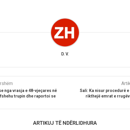
D. V.
parshëm
Arti
se nga vrasja e 48-vjeçares në
Sali: Ka nisur procedurë e 
 fshehu trupin dhe raportoi se
rikthejë emrat e rrugëv
ARTIKUJ TË NDËRLIDHURA