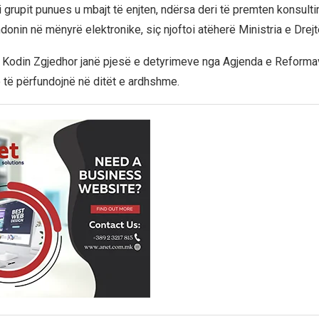
 i grupit punues u mbajt të enjten, ndërsa deri të premten konsulti
donin në mënyrë elektronike, siç njoftoi atëherë Ministria e Drejt
 Kodin Zgjedhor janë pjesë e detyrimeve nga Agjenda e Reforma
o të përfundojnë në ditët e ardhshme.