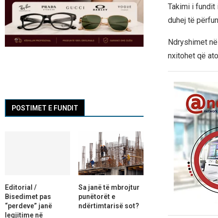
Takimi i fundit
duhej të përfun
Ndryshimet në
nxitohet që at
POSTIMET E FUNDIT
Editorial /
Sa janë të mbrojtur
Bisedimet pas
punëtorët e
“perdeve” janë
ndërtimtarisë sot?
legjitime në