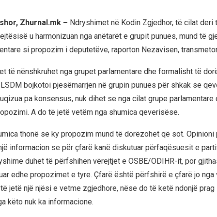
shor, Zhurnal.mk –
Ndryshimet në Kodin Zgjedhor, të cilat deri
rejtësisë u harmonizuan nga anëtarët e grupit punues, mund të gj
ntare si propozim i deputetëve, raporton Nezavisen, transmeton
t të nënshkruhet nga grupet parlamentare dhe formalisht të dor
SDM bojkotoi pjesëmarrjen në grupin punues për shkak se qever
fuqizua pa konsensus, nuk dihet se nga cilat grupe parlamentare 
opozimi. A do të jetë vetëm nga shumica qeverisëse.
mica thonë se ky propozim mund të dorëzohet që sot. Opinioni 
një informacion se për çfarë kanë diskutuar përfaqësuesit e part
yshime duhet të përfshihen vërejtjet e OSBE/ODIHR-it, por gjithas
ar edhe propozimet e tyre. Çfarë është përfshirë e çfarë jo nga v
ë jetë një njësi e vetme zgjedhore, nëse do të ketë ndonjë prag 
ga këto nuk ka informacione.