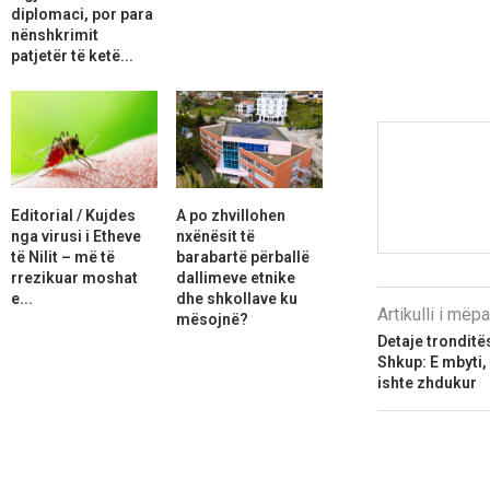
diplomaci, por para
nënshkrimit
patjetër të ketë...
Editorial / Kujdes
A po zhvillohen
nga virusi i Etheve
nxënësit të
të Nilit – më të
barabartë përballë
rrezikuar moshat
dallimeve etnike
e...
dhe shkollave ku
Artikulli i më
mësojnë?
Detaje tronditë
Shkup: E mbyti,
ishte zhdukur