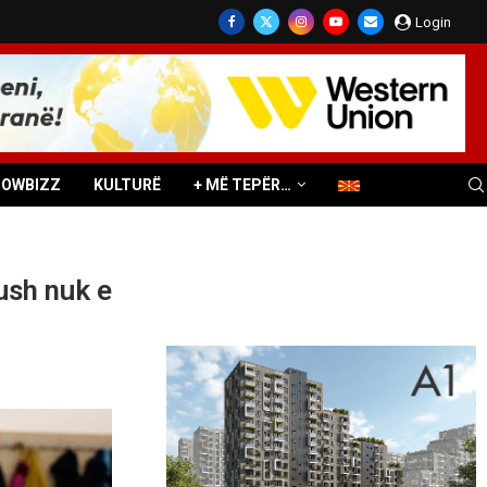
Login
HOWBIZZ
KULTURË
+ MË TEPËR…
ush nuk e