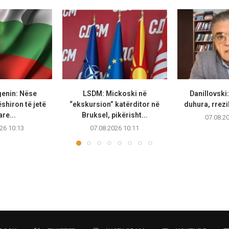
genin: Nëse
LSDM: Mickoski në
Danillovski
hiron të jetë
“ekskursion” katërditor në
duhura, rrezi
re...
Bruksel, pikërisht...
07.08.2
26 10:13
07.08.2026 10:11