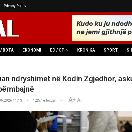
Privacy Policy
/ BOTA
EKONOMI
ED / OP
KRONIKA
SPORT
S
an ndryshimet në Kodin Zgjedhor, ask
 përmbajnë
A+
A-
06.2026 11:13
1,257
e lexuar