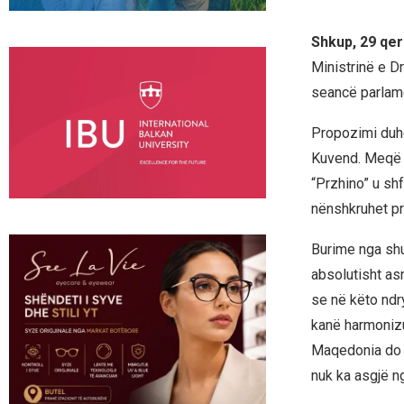
Shkup, 29 qer
Ministrinë e D
seancë parlame
Propozimi duhe
Kuvend. Meqë L
“Przhino” u sh
nënshkruhet pr
Burime nga shu
absolutisht as
se në këto ndr
kanë harmonizu
Maqedonia do t
nuk ka asgjë n