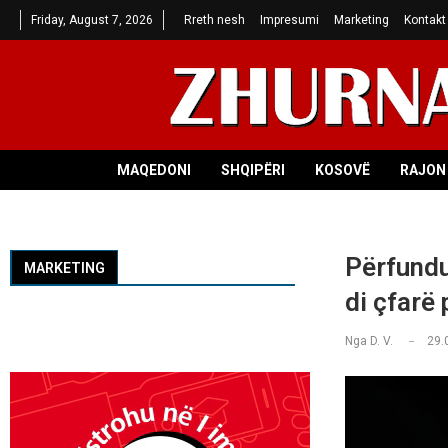
Friday, August 7, 2026
Rreth nesh
Impresumi
Marketing
Kontakt
MAQEDONI
SHQIPËRI
KOSOVË
RAJON 
Përfundu
MARKETING
di çfarë
Nga
D. V.
29.