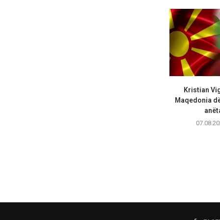
Kristian Vi
Maqedonia dës
anëta
07.08.20