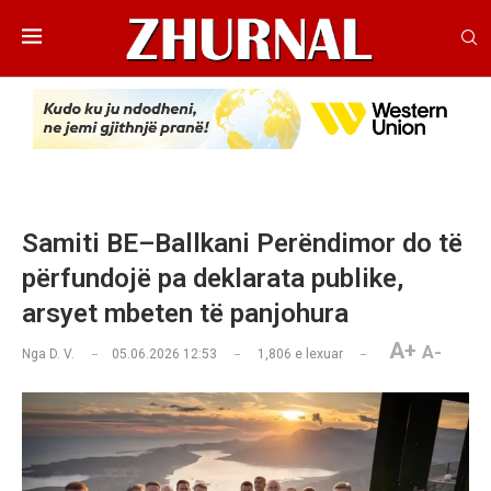
Samiti BE–Ballkani Perëndimor do të
përfundojë pa deklarata publike,
arsyet mbeten të panjohura
A+
A-
Nga
D. V.
05.06.2026 12:53
1,806
e lexuar