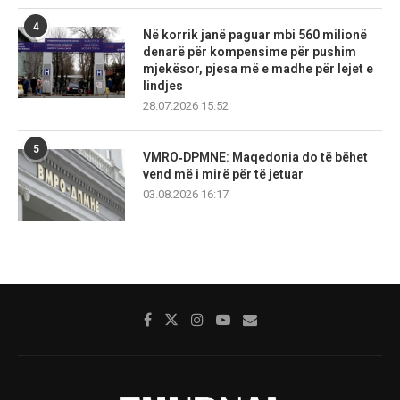
4
Në korrik janë paguar mbi 560 milionë
denarë për kompensime për pushim
mjekësor, pjesa më e madhe për lejet e
lindjes
28.07.2026 15:52
5
VMRO‑DPMNE: Maqedonia do të bëhet
vend më i mirë për të jetuar
03.08.2026 16:17