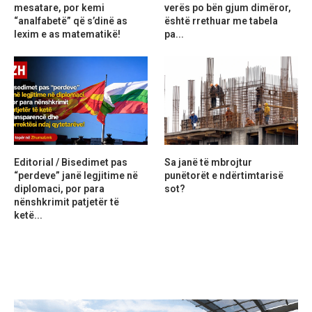
mesatare, por kemi
verës po bën gjum dimëror,
“analfabetë” që s’dinë as
është rrethuar me tabela
lexim e as matematikë!
pa...
Editorial / Bisedimet pas
Sa janë të mbrojtur
“perdeve” janë legjitime në
punëtorët e ndërtimtarisë
diplomaci, por para
sot?
nënshkrimit patjetër të
ketë...