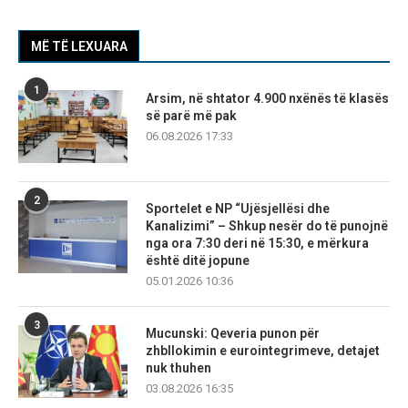
MË TË LEXUARA
1
Arsim, në shtator 4.900 nxënës të klasës
së parë më pak
06.08.2026 17:33
2
Sportelet e NP “Ujësjellësi dhe
Kanalizimi” – Shkup nesër do të punojnë
nga ora 7:30 deri në 15:30, e mërkura
është ditë jopune
05.01.2026 10:36
3
Mucunski: Qeveria punon për
zhbllokimin e eurointegrimeve, detajet
nuk thuhen
03.08.2026 16:35