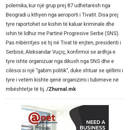
polemika, kur një grup prej 87 udhëtarësh nga
Beogradi u kthyen nga aeroporti i Tivatit. Disa prej
tyre raportohet se kishin të kaluar kriminale dhe
ishin të lidhur me Partinë Progresive Serbe (SNS).
Pas mbërritjes së tij në Tivat të enjten, presidenti i
Serbisë, Aleksandar Vuçiç, konfirmoi se ardhja e
tyre ishte organizuar nga dikush nga SNS dhe e
cilësoi si një “gabim politik”, duke shtuar se qëllimi i
tyre i vetëm kishte qenë organizimi i tubimeve në
mbështetje të tij.
/Zhurnal.mk