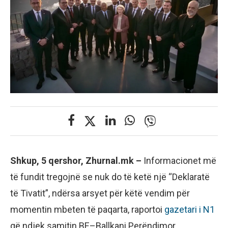
Shkup, 5 qershor, Zhurnal.mk –
Informacionet më
të fundit tregojnë se nuk do të ketë një “Deklaratë
të Tivatit”, ndërsa arsyet për këtë vendim për
momentin mbeten të paqarta, raportoi
gazetari i N1
që ndjek samitin BE–Ballkani Perëndimor,