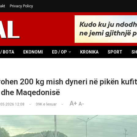
akt
Privacy Policy
/ BOTA
EKONOMI
ED / OP
KRONIKA
SPORT
S
ohen 200 kg mish dyneri në pikën kufi
 dhe Maqedonisë
A+
A-
.05.2026 12:08
39K
e lexuar