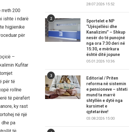
28.07.2026 15:52
 rreth 200
i ishte i ndarë
2
Sportelet e NP
e higjienike
“Ujësjellësi dhe
Kanalizimi” – Shkup
proceduar për
nesër do të punojnë
nga ora 7:30 deri në
15:30, e mërkura
është ditë jopune
oçicë –
05.01.2026 10:36
alimin Kufitar
utomjet
3
Editorial / Priten
ë për të
reforma në sistemin
copë rollne
e pensioneve – shteti
mund ta marrë
erë të përafërt
shtyllën e dytë nga
anore, ky rast
kursimet e
qytetarëve!
ortohej në një
03.08.2026 15:00
e dhe pa
ollit të