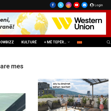
Login
HOWBIZZ
KULTURË
+ MË TEPËR…
tare mes