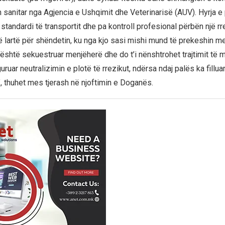
nitar nga Agjencia e Ushqimit dhe Veterinarisë (AUV). Hyrja e
o standardi të transportit dhe pa kontroll profesional përbën një rr
të lartë për shëndetin, ku nga kjo sasi mishi mund të prekeshin m
i është sekuestruar menjëherë dhe do t’i nënshtrohet trajtimit të
iguruar neutralizimin e plotë të rrezikut, ndërsa ndaj palës ka fillu
, thuhet mes tjerash në njoftimin e Doganës.