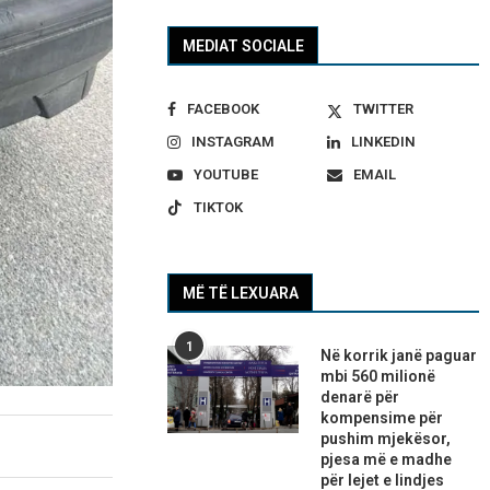
MEDIAT SOCIALE
FACEBOOK
TWITTER
INSTAGRAM
LINKEDIN
YOUTUBE
EMAIL
TIKTOK
MË TË LEXUARA
1
Në korrik janë paguar
mbi 560 milionë
denarë për
kompensime për
pushim mjekësor,
pjesa më e madhe
për lejet e lindjes