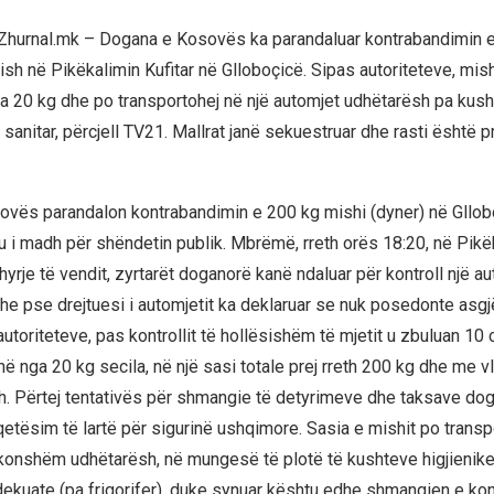
Zhurnal.mk – Dogana e Kosovës ka parandaluar kontrabandimin e
sh në Pikëkalimin Kufitar në Glloboçicë. Sipas autoriteteve, mish
a 20 kg dhe po transportohej në një automjet udhëtarësh pa kusht
 sanitar, përcjell TV21. Mallrat janë sekuestruar dhe rasti është 
vës parandalon kontrabandimin e 200 kg mishi (dyner) në Gllob
u i madh për shëndetin publik. Mbrëmë, rreth orës 18:20, në Pikëk
hyrje të vendit, zyrtarët doganorë kanë ndaluar për kontroll një a
he pse drejtuesi i automjetit ka deklaruar se nuk posedonte asgj
autoriteteve, pas kontrollit të hollësishëm të mjetit u zbuluan 10 
 nga 20 kg secila, në një sasi totale prej rreth 200 kg dhe me vl
h. Përtej tentativës për shmangie të detyrimeve dhe taksave dog
qetësim të lartë për sigurinë ushqimore. Sasia e mishit po transp
konshëm udhëtarësh, në mungesë të plotë të kushteve higjienik
ekuate (pa frigorifer), duke synuar kështu edhe shmangien e kontr