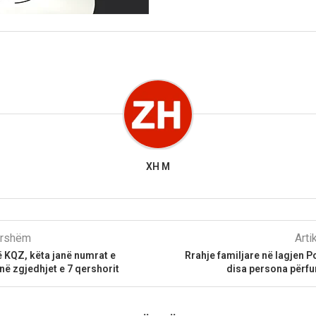
XH M
parshëm
Arti
ë KQZ, këta janë numrat e
Rrahje familjare në lagjen P
 në zgjedhjet e 7 qershorit
disa persona përfu