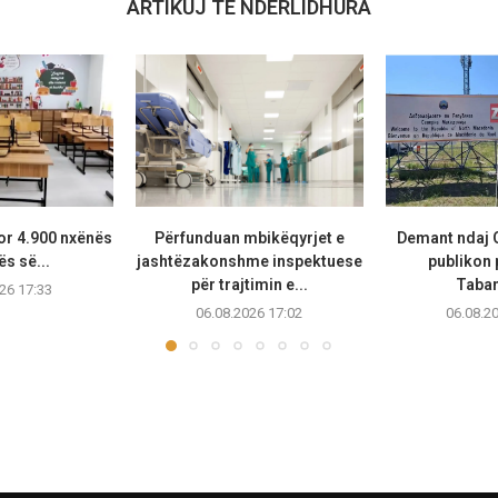
ARTIKUJ TË NDËRLIDHURA
or 4.900 nxënës
Përfunduan mbikëqyrjet e
Demant ndaj 
ës së...
jashtëzakonshme inspektuese
publikon
për trajtimin e...
Taban
26 17:33
06.08.2026 17:02
06.08.2