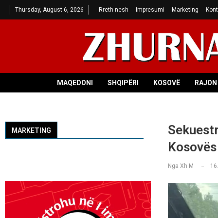
Thursday, August 6, 2026
Rreth nesh
Impresumi
Marketing
Kont
MAQEDONI
SHQIPËRI
KOSOVË
RAJON 
Sekuestr
MARKETING
Kosovës
Nga
Xh M
16