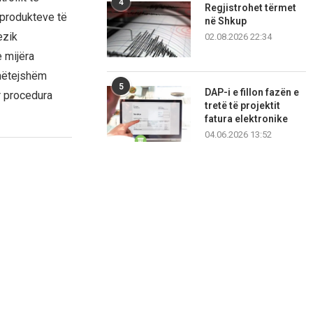
4
Regjistrohet tërmet
 produkteve të
në Shkup
ezik
02.08.2026 22:34
e mijëra
 mëtejshëm
5
DAP-i e fillon fazën e
ar procedura
tretë të projektit
fatura elektronike
04.06.2026 13:52