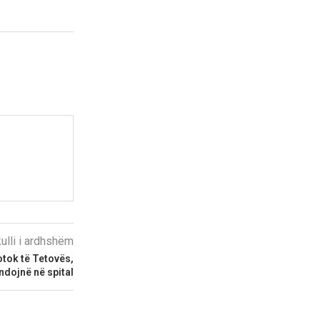
kulli i ardhshëm
otok të Tetovës,
ndojnë në spital