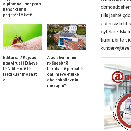
diplomaci, por para
domosdoshëm sa
nënshkrimit
patjetër të ketë...
tilla jashtë çd
potencialisht 
qytetarë. Mall
ligjor për të s
kundërvajtëse”
Editorial / Kujdes
A po zhvillohen
nga virusi i Etheve
nxënësit të
të Nilit – më të
barabartë përballë
rrezikuar moshat
dallimeve etnike
e...
dhe shkollave ku
mësojnë?