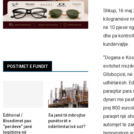
Shkup, 16 maj 
kilogramëve mi
në 10 pjesë ng
dhe pa kontroll
kundërvajtje.
“Dogana e Koso
evitohet rrezik
POSTIMET E FUNDIT
Glloboçicë, në 
udhëtarësh. Ed
paraqitur para 
dyneri me peshë
prej 800 euros
Editorial /
Sa janë të mbrojtur
paraqet një sh
Bisedimet pas
punëtorët e
automjet të za
“perdeve” janë
ndërtimtarisë sot?
legjitime në
temperaturë ad