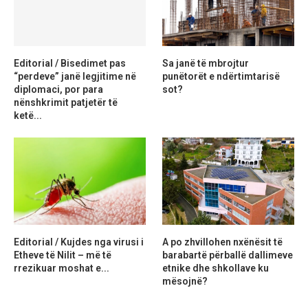
Editorial / Bisedimet pas
Sa janë të mbrojtur
“perdeve” janë legjitime në
punëtorët e ndërtimtarisë
diplomaci, por para
sot?
nënshkrimit patjetër të
ketë...
Editorial / Kujdes nga virusi i
A po zhvillohen nxënësit të
Etheve të Nilit – më të
barabartë përballë dallimeve
rrezikuar moshat e...
etnike dhe shkollave ku
mësojnë?