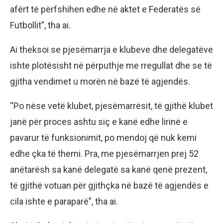
afërt të përfshihen edhe në aktet e Federatës së
Futbollit”, tha ai.
Ai theksoi se pjesëmarrja e klubeve dhe delegatëve
ishte plotësisht në përputhje me rregullat dhe se të
gjitha vendimet u morën në bazë të agjendës.
“Po nëse vetë klubet, pjesëmarrësit, të gjithë klubet
janë për proces ashtu siç e kanë edhe lirinë e
pavarur të funksionimit, po mendoj që nuk kemi
edhe çka të themi. Pra, me pjesëmarrjen prej 52
anëtarësh sa kanë delegatë sa kanë qenë prezent,
të gjithë votuan për gjithçka në bazë të agjendës e
cila ishte e paraparë”, tha ai.