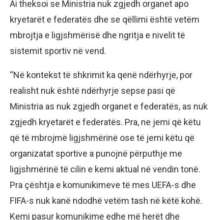
Ai theksoi se Ministria nuk zgjedh organet apo
kryetarët e federatës dhe se qëllimi është vetëm
mbrojtja e ligjshmërisë dhe ngritja e nivelit të
sistemit sportiv në vend.
“Në kontekst të shkrimit ka qenë ndërhyrje, por
realisht nuk është ndërhyrje sepse pasi që
Ministria as nuk zgjedh organet e federatës, as nuk
zgjedh kryetarët e federatës. Pra, ne jemi që këtu
që të mbrojmë ligjshmërinë ose të jemi këtu që
organizatat sportive a punojnë përputhje me
ligjshmërinë të cilin e kemi aktual në vendin tonë.
Pra çështja e komunikimeve të mes UEFA-s dhe
FIFA-s nuk kanë ndodhë vetëm tash në këtë kohë.
Kemi pasur komunikime edhe më herët dhe