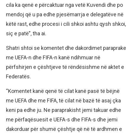
cila ka qenë e përcaktuar nga vetë Kuvendi dhe po
mendoj që u pa edhe pjesëmarrja e delegatëve në
këtë rast, edhe procesi i cili shkoi ashtu qysh shkoi,
siç e patë”, tha ai.
Shatri shtoi se komentet dhe dakordimet paraprake
me UEFA-n dhe FIFA-n kanë ndihmuar në
përfshirjen e çështjeve të rëndësishme në aktet e
Federatës.
“Komentet kanë qenë të cilat kanë pasë të bëjnë
me UEFA dhe me FIFA, të cilat në bazë të asaj çka
keni pa edhe ju. Ne paraprakisht jemi takuar edhe
me përfaqësuesit e UEFA-s dhe FIFA-s dhe jemi
dakorduar për shumë çështje që në të ardhmen e