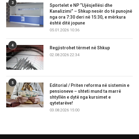
3
Sportelet e NP “Ujësjellësi dhe
Kanalizimi” – Shkup nesër do të punojnë
nga ora 7:30 deri në 15:30, e mërkura
është ditë jopune
05.01.2026 10:36
4
Regjistrohet tërmet në Shkup
02.08.2026 22:34
5
Editorial / Priten reforma në sistemin e
pensioneve – shteti mund ta marrë
shtyllën e dytë nga kursimet e
qytetarëve!
03.08.2026 15:00