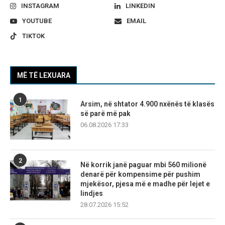
INSTAGRAM
LINKEDIN
YOUTUBE
EMAIL
TIKTOK
MË TË LEXUARA
1
Arsim, në shtator 4.900 nxënës të klasës
së parë më pak
06.08.2026 17:33
2
Në korrik janë paguar mbi 560 milionë
denarë për kompensime për pushim
mjekësor, pjesa më e madhe për lejet e
lindjes
28.07.2026 15:52