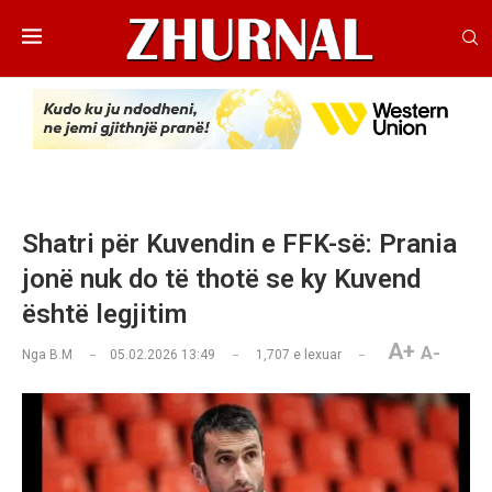
Shatri për Kuvendin e FFK-së: Prania
jonë nuk do të thotë se ky Kuvend
është legjitim
A+
A-
Nga
B.M
05.02.2026 13:49
1,707
e lexuar