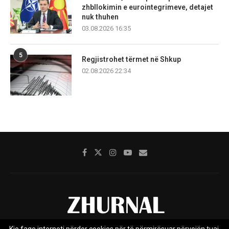
zhbllokimin e eurointegrimeve, detajet
nuk thuhen
03.08.2026 16:35
5
Regjistrohet tërmet në Shkup
02.08.2026 22:34