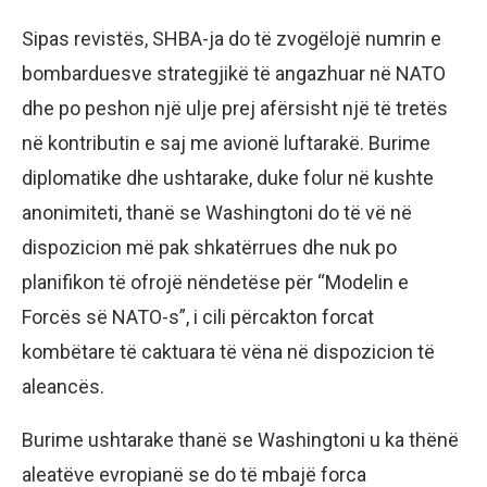
Sipas revistës, SHBA-ja do të zvogëlojë numrin e
bombarduesve strategjikë të angazhuar në NATO
dhe po peshon një ulje prej afërsisht një të tretës
në kontributin e saj me avionë luftarakë. Burime
diplomatike dhe ushtarake, duke folur në kushte
anonimiteti, thanë se Washingtoni do të vë në
dispozicion më pak shkatërrues dhe nuk po
planifikon të ofrojë nëndetëse për “Modelin e
Forcës së NATO-s”, i cili përcakton forcat
kombëtare të caktuara të vëna në dispozicion të
aleancës.
Burime ushtarake thanë se Washingtoni u ka thënë
aleatëve evropianë se do të mbajë forca