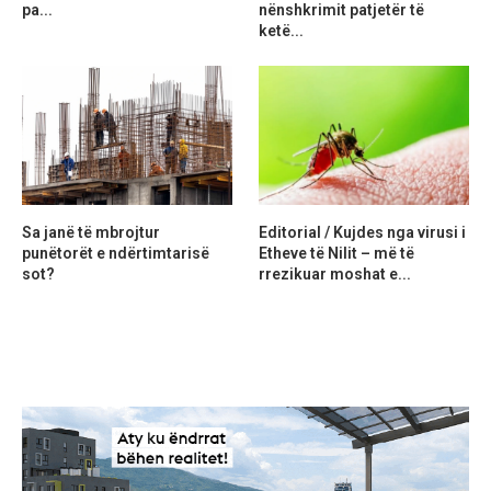
pa...
nënshkrimit patjetër të
ketë...
Sa janë të mbrojtur
Editorial / Kujdes nga virusi i
punëtorët e ndërtimtarisë
Etheve të Nilit – më të
sot?
rrezikuar moshat e...