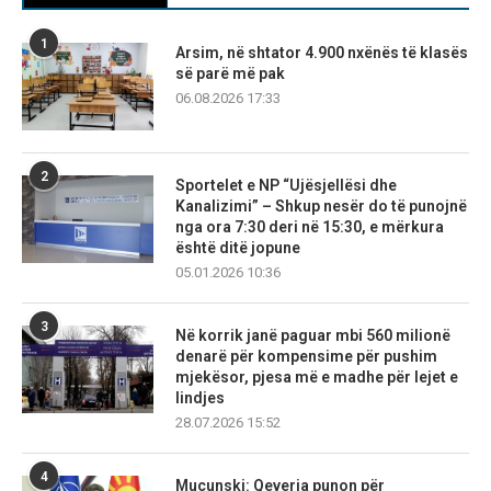
1
Arsim, në shtator 4.900 nxënës të klasës
së parë më pak
06.08.2026 17:33
2
Sportelet e NP “Ujësjellësi dhe
Kanalizimi” – Shkup nesër do të punojnë
nga ora 7:30 deri në 15:30, e mërkura
është ditë jopune
05.01.2026 10:36
3
Në korrik janë paguar mbi 560 milionë
denarë për kompensime për pushim
mjekësor, pjesa më e madhe për lejet e
lindjes
28.07.2026 15:52
4
Mucunski: Qeveria punon për