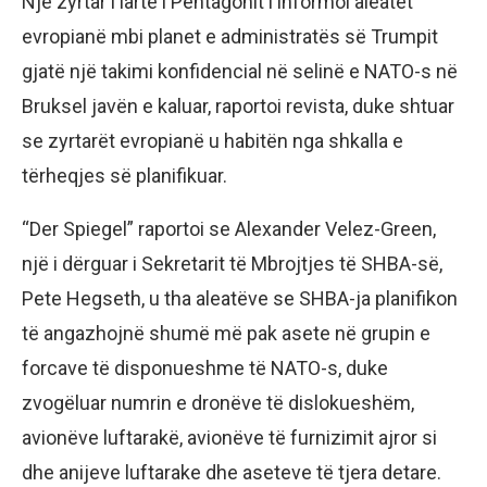
Një zyrtar i lartë i Pentagonit i informoi aleatët
evropianë mbi planet e administratës së Trumpit
gjatë një takimi konfidencial në selinë e NATO-s në
Bruksel javën e kaluar, raportoi revista, duke shtuar
se zyrtarët evropianë u habitën nga shkalla e
tërheqjes së planifikuar.
“Der Spiegel” raportoi se Alexander Velez-Green,
një i dërguar i Sekretarit të Mbrojtjes të SHBA-së,
Pete Hegseth, u tha aleatëve se SHBA-ja planifikon
të angazhojnë shumë më pak asete në grupin e
forcave të disponueshme të NATO-s, duke
zvogëluar numrin e dronëve të dislokueshëm,
avionëve luftarakë, avionëve të furnizimit ajror si
dhe anijeve luftarake dhe aseteve të tjera detare.