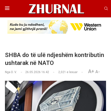
SHBA do të ulë ndjeshëm kontributin
ushtarak në NATO
A+
A-
Nga
D. V.
26.05.2026 16:42
2,021
e lexuar