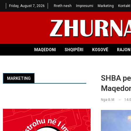
Friday, August 7, 2026
Rreth nesh
Impresumi
Marketing
Kontakt
MAQEDONI
SHQIPËRI
KOSOVË
RAJON 
SHBA pez
MARKETING
Maqedoni
Nga
B.M
14.