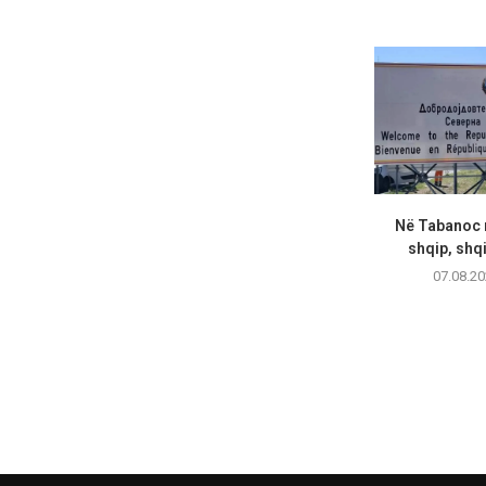
Në Tabanoc n
shqip, shqi
07.08.20