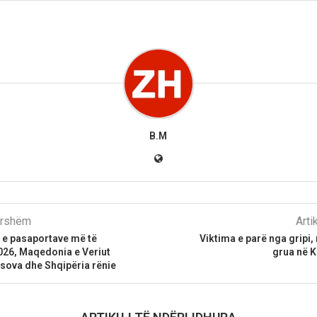
B.M
parshëm
Arti
a e pasaportave më të
Viktima e parë nga gripi,
026, Maqedonia e Veriut
grua në K
sova dhe Shqipëria rënie