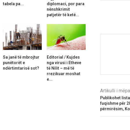
tabela pa...
diplomaci, por para
nënshkrimit
patjetër të ketë...
Sa janë të mbrojtur
Editorial / Kujdes
punëtorët e
nga virusi i Etheve
ndërtimtarisë sot?
të Nilit – më të
rrezikuar moshat
e...
Artikulli i më
Publikohet list
fuqishme për 2
përmirësim, Ko