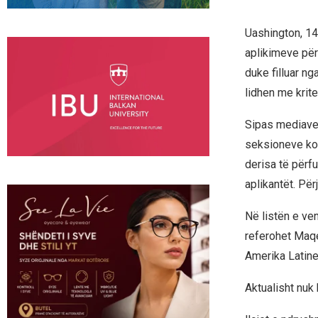
Uashington, 14 
aplikimeve për
duke filluar ng
lidhen me krite
Sipas mediave
seksioneve kon
derisa të përf
aplikantët. Për
Në listën e ve
referohet Maqe
Amerika Latine, 
Aktualisht nuk 