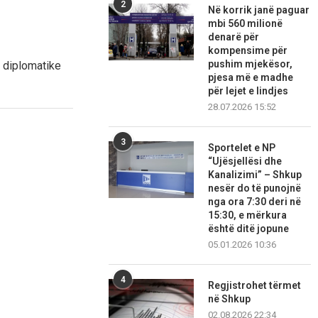
2
Në korrik janë paguar
mbi 560 milionë
denarë për
kompensime për
pushim mjekësor,
 diplomatike
pjesa më e madhe
për lejet e lindjes
28.07.2026 15:52
3
Sportelet e NP
“Ujësjellësi dhe
Kanalizimi” – Shkup
nesër do të punojnë
nga ora 7:30 deri në
15:30, e mërkura
është ditë jopune
05.01.2026 10:36
4
Regjistrohet tërmet
në Shkup
02.08.2026 22:34