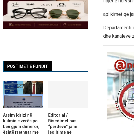
llojet e ndrysh
aplikimet që j
Departamenti i
dhe kanaleve z
POSTIMET E FUNDIT
Arsim Idrizi në
Editorial /
kulmin e verës po
Bisedimet pas
bën gjum dimëror,
“perdeve” janë
është rrethuar me
legjitime në