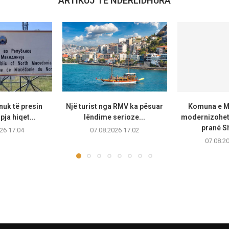
ARTIKUJ TË NDËRLIDHURA
uk të presin
Një turist nga RMV ka pësuar
Komuna e Ma
pja hiqet...
lëndime serioze...
modernizohet 
pranë Sh
26 17:04
07.08.2026 17:02
07.08.2