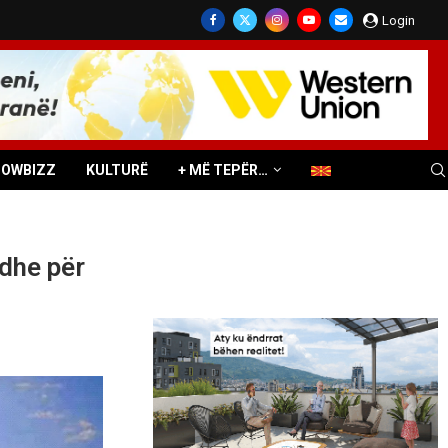
Login
HOWBIZZ
KULTURË
+ MË TEPËR…
dhe për