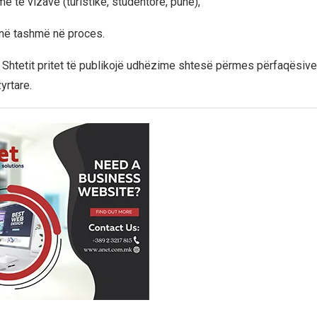
me të vizave (turistike, studentore, pune),
anë tashmë në proces.
 Shtetit pritet të publikojë udhëzime shtesë përmes përfaqësive
yrtare.