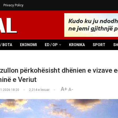
Privacy Policy
/ BOTA
EKONOMI
ED / OP
KRONIKA
SPORT
S
ullon përkohësisht dhënien e vizave e
në e Veriut
A+
A-
01.2026 18:20
2,214
e lexuar