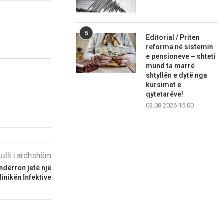
5
Editorial / Priten
reforma në sistemin
e pensioneve – shteti
mund ta marrë
shtyllën e dytë nga
kursimet e
qytetarëve!
03.08.2026 15:00
kulli i ardhshëm
 ndërron jetë një
linikën Infektive