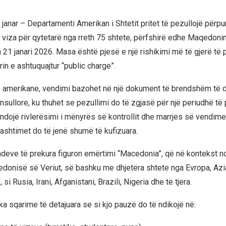
janar – Departamenti Amerikan i Shtetit pritet të pezullojë përpu
 viza për qytetarë nga rreth 75 shtete, përfshirë edhe Maqedonin
a 21 janari 2026. Masa është pjesë e një rishikimi më të gjerë të
rin e ashtuquajtur “public charge”.
 amerikane, vendimi bazohet në një dokument të brendshëm të 
sullore, ku thuhet se pezullimi do të zgjasë për një periudhë të 
undojë rivlerësimi i mënyrës së kontrollit dhe marrjes së vendim
jashtimet do të jenë shumë të kufizuara.
ndeve të prekura figuron emërtimi “Macedonia”, që në kontekst n
donisë së Veriut, së bashku me dhjetëra shtete nga Evropa, Azia
si Rusia, Irani, Afganistani, Brazili, Nigeria dhe të tjera.
ka sqarime të detajuara se si kjo pauzë do të ndikojë në: