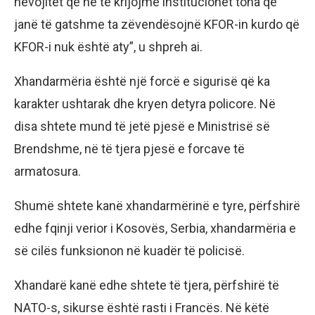
nevojitet që ne të krijojmë institucionet tona që
janë të gatshme ta zëvendësojnë KFOR-in kurdo që
KFOR-i nuk është aty”, u shpreh ai.
Xhandarmëria është një forcë e sigurisë që ka
karakter ushtarak dhe kryen detyra policore. Në
disa shtete mund të jetë pjesë e Ministrisë së
Brendshme, në të tjera pjesë e forcave të
armatosura.
Shumë shtete kanë xhandarmërinë e tyre, përfshirë
edhe fqinji verior i Kosovës, Serbia, xhandarmëria e
së cilës funksionon në kuadër të policisë.
Xhandarë kanë edhe shtete të tjera, përfshirë të
NATO-s, sikurse është rasti i Francës. Në këtë