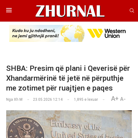
SHBA: Presim që plani i Qeverisë për
Xhandarmërinë të jetë në përputhje
me zotimet për ruajtjen e paqes
A+
A-
Nga
Xh M
23.05.2026 12:14
1,895
e lexuar