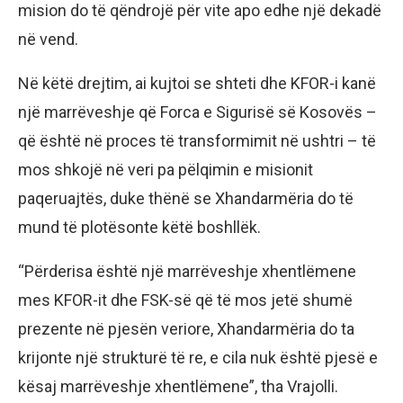
mision do të qëndrojë për vite apo edhe një dekadë
në vend.
Në këtë drejtim, ai kujtoi se shteti dhe KFOR-i kanë
një marrëveshje që Forca e Sigurisë së Kosovës –
që është në proces të transformimit në ushtri – të
mos shkojë në veri pa pëlqimin e misionit
paqeruajtës, duke thënë se Xhandarmëria do të
mund të plotësonte këtë boshllëk.
“Përderisa është një marrëveshje xhentlëmene
mes KFOR-it dhe FSK-së që të mos jetë shumë
prezente në pjesën veriore, Xhandarmëria do ta
krijonte një strukturë të re, e cila nuk është pjesë e
kësaj marrëveshje xhentlëmene”, tha Vrajolli.