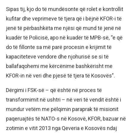
Sipas tij, kjo do të mundësonte që rolet e kontrollit
kufitar dhe veprimeve të tjera që i bëjnë KFOR-i të
jenë të përbashkëta me njësi që mund të jenë në
kuadër të Policisë, apo në kuadër të MPB-së, “e që
do të fillonte sa më parë procesin e krijimit të
kapaciteteve vendore dhe njohurisë se si të
ballafaqohemi me kërcënime bashkërisht me
KFOR-in në veri dhe pjesë të tjera të Kosovës”.
Dërgimi i FSK-së – që është në proces të
transformimit në ushtri – në veri të vendit është i
mundur vetëm me pëlqimin paraprak të misionit
paqeruajtës të NATO-s në Kosovë, KFOR, bazuar në
zotimin e vitit 2013 nga Qeveria e Kosovës ndaj