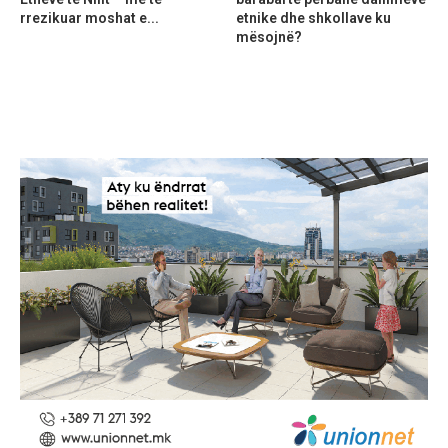
rrezikuar moshat e...
etnike dhe shkollave ku
mësojnë?