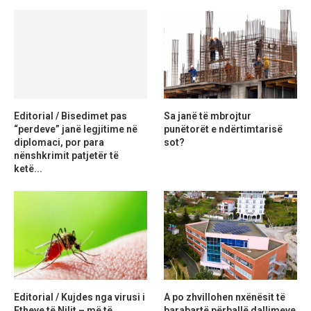
Editorial / Bisedimet pas
Sa janë të mbrojtur
“perdeve” janë legjitime në
punëtorët e ndërtimtarisë
diplomaci, por para
sot?
nënshkrimit patjetër të
ketë...
Editorial / Kujdes nga virusi i
A po zhvillohen nxënësit të
Etheve të Nilit – më të
barabartë përballë dallimeve