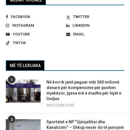
FACEBOOK
TWITTER
INSTAGRAM
LINKEDIN
YOUTUBE
EMAIL
TIKTOK
MË TË LEXUARA
1
Në korrik janë paguar mbi 560 milionë
denarë për kompensime për pushim
mjekësor, pjesa më e madhe për lejet e
lindjes
28.07.2026 15:52
2
Sportelet e NP “Ujësjellësi dhe
Kanalizimi” – Shkup nesër do të punojnë