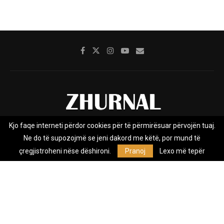
Kjo faqe interneti përdor cookies për të përmirësuar përvojën tuaj.
Rreth nesh
Impresumi
Marketing
Kontakt
Ne do të supozojmë se jeni dakord me këtë, por mund të
Privacy Policy
çregjistroheni nëse dëshironi.
Pranoj
Lexo më tepër
Zhurnal.mk është Agjenci e Lajmeve e pavarur, e themeluar në vitin
2009, që e mbulon Maqedoninë, Kosovën, Shqipërinë edhe lajmet
nga bota.
@2026 - All Right Reserved. Designed and Developed by
Anet.Com.Mk