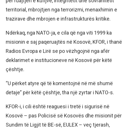
për ruajtjen e kufijve, integritetit dhe sovranitetit
territorial, mbrojtjen nga terrorizmi, menaxhimin e
trazirave dhe mbrojen e infrastrukturës kritike.
Ndërkaq, nga NATO-ja, e cila që nga viti 1999 ka
misionin e saj paqeruajtës në Kosovë, KFOR, i thanë
Radios Evropa e Lirë se po vëzhgojnë nga afër
deklarimet e institucioneve në Kosovë për këtë
çështje.
“U përket atyre që të komentojnë në më shumë
detaje” për këtë çështje, tha një zyrtar i NATO-s.
KFOR-i, i cili është reaguesi i tretë i sigurisë në
Kosovë – pas Policisë së Kosovës dhe misionit për
Sundim të Ligjit të BE-së, EULEX – veç tjerash,