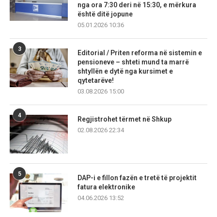
nga ora 7:30 deri në 15:30, e mërkura
është ditë jopune
05.01.2026 10:36
3
Editorial / Priten reforma në sistemin e
pensioneve – shteti mund ta marrë
shtyllën e dytë nga kursimet e
qytetarëve!
03.08.2026 15:00
4
Regjistrohet tërmet në Shkup
02.08.2026 22:34
5
DAP-i e fillon fazën e tretë të projektit
fatura elektronike
04.06.2026 13:52