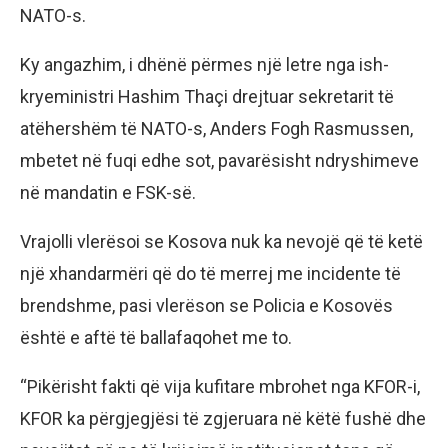
NATO-s.
Ky angazhim, i dhënë përmes një letre nga ish-
kryeministri Hashim Thaçi drejtuar sekretarit të
atëhershëm të NATO-s, Anders Fogh Rasmussen,
mbetet në fuqi edhe sot, pavarësisht ndryshimeve
në mandatin e FSK-së.
Vrajolli vlerësoi se Kosova nuk ka nevojë që të ketë
një xhandarmëri që do të merrej me incidente të
brendshme, pasi vlerëson se Policia e Kosovës
është e aftë të ballafaqohet me to.
“Pikërisht fakti që vija kufitare mbrohet nga KFOR-i,
KFOR ka përgjegjësi të zgjeruara në këtë fushë dhe