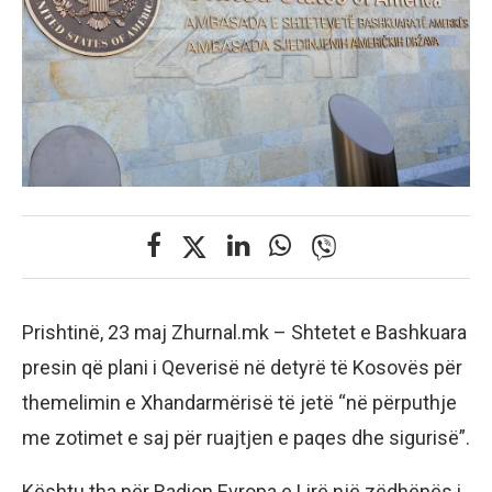
Prishtinë, 23 maj Zhurnal.mk – Shtetet e Bashkuara
presin që plani i Qeverisë në detyrë të Kosovës për
themelimin e Xhandarmërisë të jetë “në përputhje
me zotimet e saj për ruajtjen e paqes dhe sigurisë”.
Kështu tha për Radion Evropa e Lirë një zëdhënës i