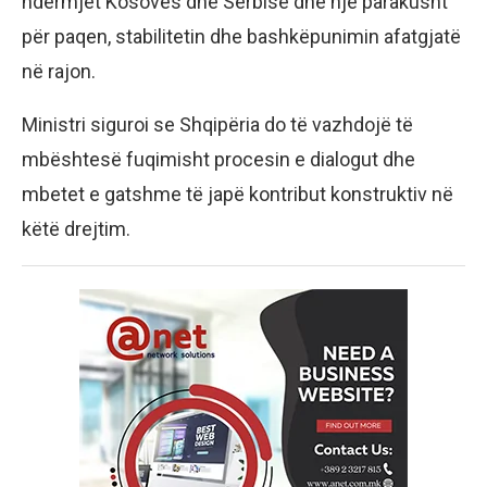
ndërmjet Kosovës dhe Serbisë dhe një parakusht
për paqen, stabilitetin dhe bashkëpunimin afatgjatë
në rajon.
Ministri siguroi se Shqipëria do të vazhdojë të
mbështesë fuqimisht procesin e dialogut dhe
mbetet e gatshme të japë kontribut konstruktiv në
këtë drejtim.