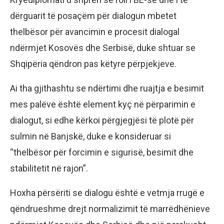
dërguarit të posaçëm për dialogun mbetet
thelbësor për avancimin e procesit dialogal
ndërmjet Kosovës dhe Serbisë, duke shtuar se
Shqipëria qëndron pas këtyre përpjekjeve.
Ai tha gjithashtu se ndërtimi dhe ruajtja e besimit
mes palëve është element kyç në përparimin e
dialogut, si edhe kërkoi përgjegjësi të plotë për
sulmin në Banjskë, duke e konsideruar si
“thelbësor për forcimin e sigurisë, besimit dhe
stabilitetit në rajon”.
Hoxha përsëriti se dialogu është e vetmja rrugë e
qëndrueshme drejt normalizimit të marrëdhënieve