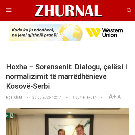
Hoxha – Sorensenit: Dialogu, çelësi i
normalizimit të marrëdhënieve
Kosovë-Serbi
A+
A-
Nga
Xh M
23.05.2026 12:17
1,834
e lexuar