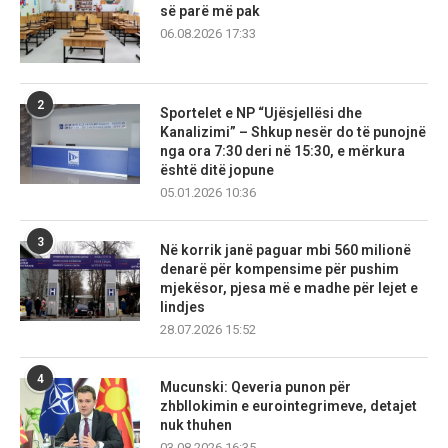
së parë më pak
06.08.2026 17:33
2
Sportelet e NP “Ujësjellësi dhe
Kanalizimi” – Shkup nesër do të punojnë
nga ora 7:30 deri në 15:30, e mërkura
është ditë jopune
05.01.2026 10:36
3
Në korrik janë paguar mbi 560 milionë
denarë për kompensime për pushim
mjekësor, pjesa më e madhe për lejet e
lindjes
28.07.2026 15:52
4
Mucunski: Qeveria punon për
zhbllokimin e eurointegrimeve, detajet
nuk thuhen
03.08.2026 16:35