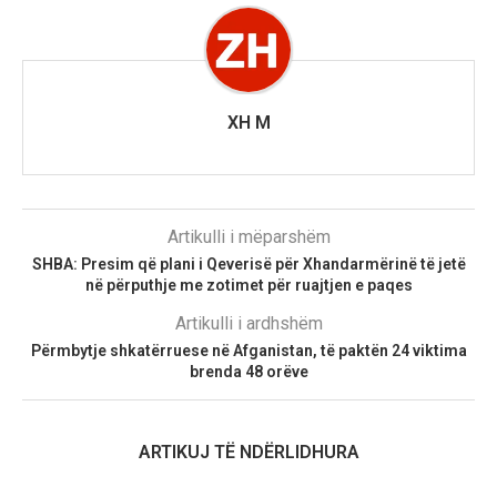
XH M
Artikulli i mëparshëm
SHBA: Presim që plani i Qeverisë për Xhandarmërinë të jetë
në përputhje me zotimet për ruajtjen e paqes
Artikulli i ardhshëm
Përmbytje shkatërruese në Afganistan, të paktën 24 viktima
brenda 48 orëve
ARTIKUJ TË NDËRLIDHURA