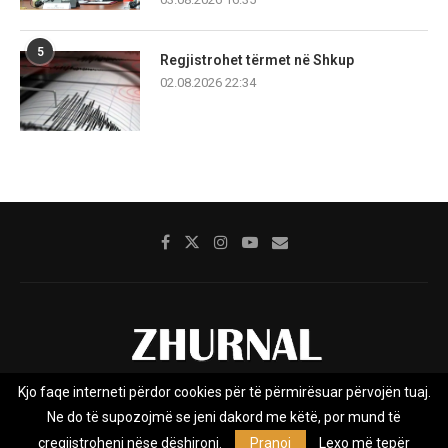
5
Regjistrohet tërmet në Shkup
02.08.2026 22:34
Kjo faqe interneti përdor cookies për të përmirësuar përvojën tuaj.
Rreth nesh
Impresumi
Marketing
Kontakt
Ne do të supozojmë se jeni dakord me këtë, por mund të
Privacy Policy
çregjistroheni nëse dëshironi.
Pranoj
Lexo më tepër