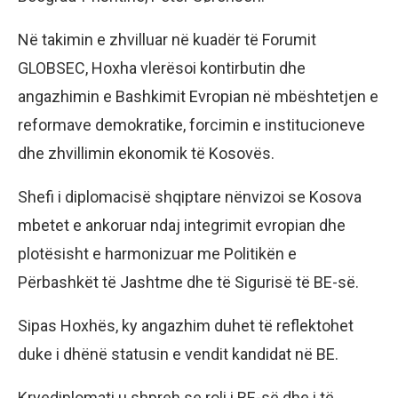
Në takimin e zhvilluar në kuadër të Forumit
GLOBSEC, Hoxha vlerësoi kontirbutin dhe
angazhimin e Bashkimit Evropian në mbështetjen e
reformave demokratike, forcimin e institucioneve
dhe zhvillimin ekonomik të Kosovës.
Shefi i diplomacisë shqiptare nënvizoi se Kosova
mbetet e ankoruar ndaj integrimit evropian dhe
plotësisht e harmonizuar me Politikën e
Përbashkët të Jashtme dhe të Sigurisë të BE-së.
Sipas Hoxhës, ky angazhim duhet të reflektohet
duke i dhënë statusin e vendit kandidat në BE.
Kryediplomati u shpreh se roli i BE-së dhe i të