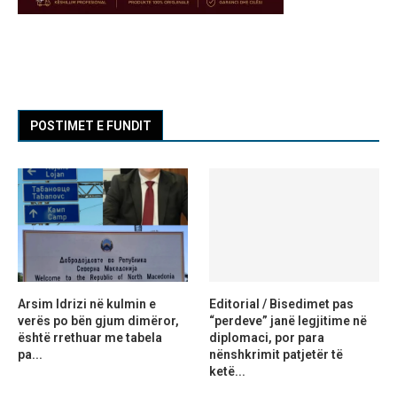
POSTIMET E FUNDIT
Arsim Idrizi në kulmin e
Editorial / Bisedimet pas
verës po bën gjum dimëror,
“perdeve” janë legjitime në
është rrethuar me tabela
diplomaci, por para
pa...
nënshkrimit patjetër të
ketë...