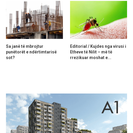
Sa janë të mbrojtur
Editorial / Kujdes nga virusi i
punëtorët e ndërtimtarisë
Etheve të Nilit – më të
sot?
rrezikuar moshat e...