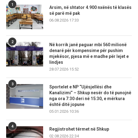
1
Arsim, në shtator 4.900 nxënës të klasës
së parë më pak
06.08.2026 17:33
2
Në korrik janë paguar mbi 560 milionë
denarë për kompensime për pushim
mjekësor, pjesa më e madhe për lejet e
lindjes
28.07.2026 15:52
3
Sportelet e NP “Ujësjellësi dhe
Kanalizimi” – Shkup nesër do të punojnë
nga ora 7:30 deri në 15:30, e mërkura
është ditë jopune
05.01.2026 10:36
4
Regjistrohet tërmet në Shkup
02.08.2026 22:34