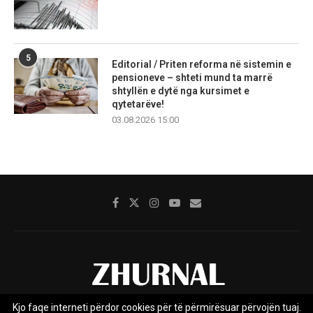
5
Editorial / Priten reforma në sistemin e
pensioneve – shteti mund ta marrë
shtyllën e dytë nga kursimet e
qytetarëve!
03.08.2026 15:00
Kjo faqe interneti përdor cookies për të përmirësuar përvojën tuaj.