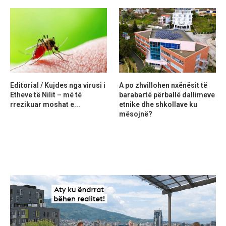
Editorial / Kujdes nga virusi i
A po zhvillohen nxënësit të
Etheve të Nilit – më të
barabartë përballë dallimeve
rrezikuar moshat e...
etnike dhe shkollave ku
mësojnë?