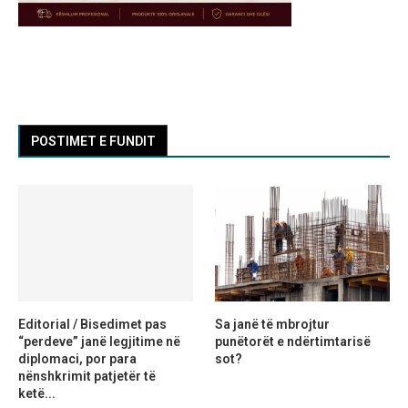
POSTIMET E FUNDIT
Editorial / Bisedimet pas
Sa janë të mbrojtur
“perdeve” janë legjitime në
punëtorët e ndërtimtarisë
diplomaci, por para
sot?
nënshkrimit patjetër të
ketë...