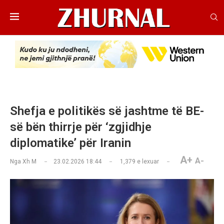
Shefja e politikës së jashtme të BE-
së bën thirrje për ‘zgjidhje
diplomatike’ për Iranin
A+
A-
Nga
Xh M
23.02.2026 18:44
1,379
e lexuar