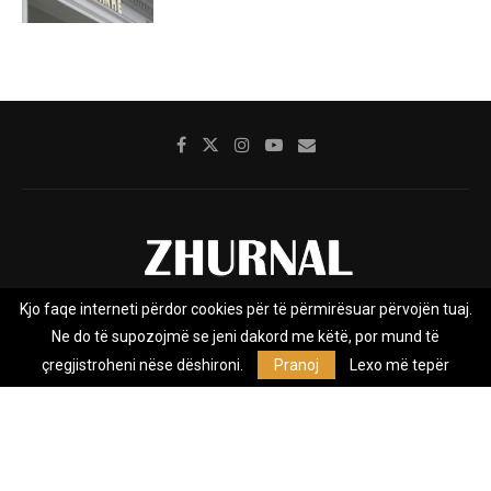
Kjo faqe interneti përdor cookies për të përmirësuar përvojën tuaj.
Rreth nesh
Impresumi
Marketing
Kontakt
Ne do të supozojmë se jeni dakord me këtë, por mund të
Privacy Policy
çregjistroheni nëse dëshironi.
Pranoj
Lexo më tepër
Zhurnal.mk është Agjenci e Lajmeve e pavarur, e themeluar në vitin
2009, që e mbulon Maqedoninë, Kosovën, Shqipërinë edhe lajmet
nga bota.
@2026 - All Right Reserved. Designed and Developed by