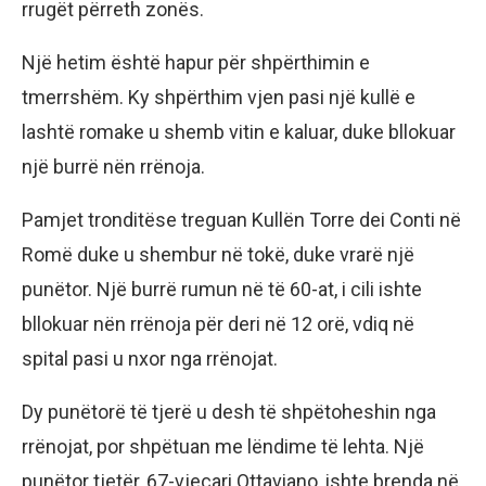
rrugët përreth zonës.
Një hetim është hapur për shpërthimin e
tmerrshëm. Ky shpërthim vjen pasi një kullë e
lashtë romake u shemb vitin e kaluar, duke bllokuar
një burrë nën rrënoja.
Pamjet tronditëse treguan Kullën Torre dei Conti në
Romë duke u shembur në tokë, duke vrarë një
punëtor. Një burrë rumun në të 60-at, i cili ishte
bllokuar nën rrënoja për deri në 12 orë, vdiq në
spital pasi u nxor nga rrënojat.
Dy punëtorë të tjerë u desh të shpëtoheshin nga
rrënojat, por shpëtuan me lëndime të lehta. Një
punëtor tjetër, 67-vjeçari Ottaviano, ishte brenda në