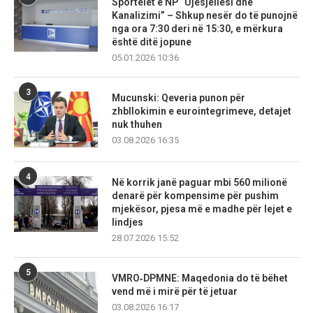
Sportelet e NP “Ujësjellësi dhe
Kanalizimi” – Shkup nesër do të punojnë
nga ora 7:30 deri në 15:30, e mërkura
është ditë jopune
05.01.2026 10:36
3
Mucunski: Qeveria punon për
zhbllokimin e eurointegrimeve, detajet
nuk thuhen
03.08.2026 16:35
4
Në korrik janë paguar mbi 560 milionë
denarë për kompensime për pushim
mjekësor, pjesa më e madhe për lejet e
lindjes
28.07.2026 15:52
5
VMRO‑DPMNE: Maqedonia do të bëhet
vend më i mirë për të jetuar
03.08.2026 16:17