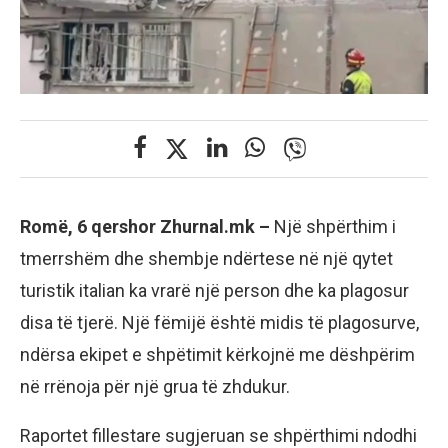
Romë, 6 qershor Zhurnal.mk –
Një shpërthim i
tmerrshëm dhe shembje ndërtese në një qytet
turistik italian ka vrarë një person dhe ka plagosur
disa të tjerë. Një fëmijë është midis të plagosurve,
ndërsa ekipet e shpëtimit kërkojnë me dëshpërim
në rrënoja për një grua të zhdukur.
Raportet fillestare sugjeruan se shpërthimi ndodhi