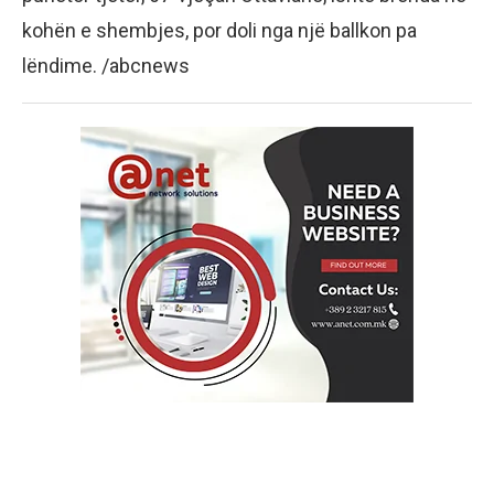
kohën e shembjes, por doli nga një ballkon pa
lëndime. /abcnews