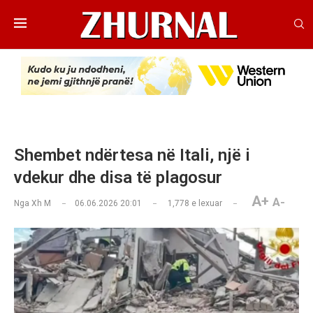
Shembet ndërtesa në Itali, një i
vdekur dhe disa të plagosur
A+
A-
Nga
Xh M
06.06.2026 20:01
1,778
e lexuar