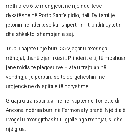
rreth orës 6 të mëngjesit në një ndërtesë
dykatëshe në Porto Sant’elpidio, Itali. Dy familje
jetonin në ndërtesë kur shpërthimi tronditi qytetin
dhe shkaktoi shembjen e saj.
Trupi i pajetë i një burri 55-vjeçar u nxor nga
rrënojat, thanë zjarrfikësit. Prindërit e tij të moshuar
janë midis të plagosurve – ata u trajtuan në
vendngjarje përpara se të dërgoheshin me
urgjencë në dy spitale të ndryshme.
Gruaja u transportua me helikopter në Torrette di
Ancona, ndërsa burri në Fermon aty pranë. Një djalë
i vogël u nxor gjithashtu i gjallë nga rrënojat, si dhe
një grua.