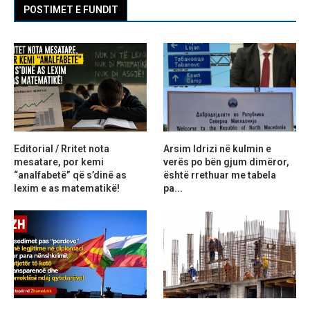
POSTIMET E FUNDIT
Editorial / Rritet nota
Arsim Idrizi në kulmin e
mesatare, por kemi
verës po bën gjum dimëror,
“analfabetë” që s’dinë as
është rrethuar me tabela
lexim e as matematikë!
pa...