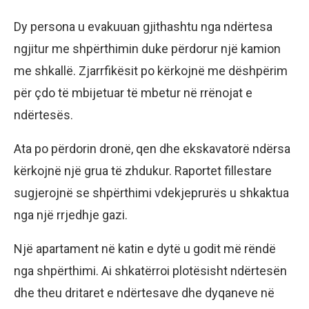
Dy persona u evakuuan gjithashtu nga ndërtesa
ngjitur me shpërthimin duke përdorur një kamion
me shkallë. Zjarrfikësit po kërkojnë me dëshpërim
për çdo të mbijetuar të mbetur në rrënojat e
ndërtesës.
Ata po përdorin dronë, qen dhe ekskavatorë ndërsa
kërkojnë një grua të zhdukur. Raportet fillestare
sugjerojnë se shpërthimi vdekjeprurës u shkaktua
nga një rrjedhje gazi.
Një apartament në katin e dytë u godit më rëndë
nga shpërthimi. Ai shkatërroi plotësisht ndërtesën
dhe theu dritaret e ndërtesave dhe dyqaneve në