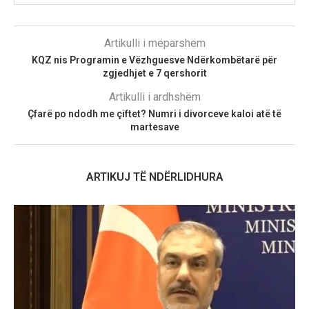
Artikulli i mëparshëm
KQZ nis Programin e Vëzhguesve Ndërkombëtarë për
zgjedhjet e 7 qershorit
Artikulli i ardhshëm
Çfarë po ndodh me çiftet? Numri i divorceve kaloi atë të
martesave
ARTIKUJ TË NDËRLIDHURA