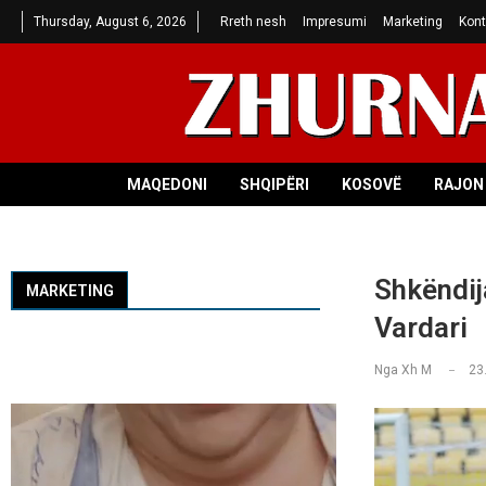
Thursday, August 6, 2026
Rreth nesh
Impresumi
Marketing
Kont
MAQEDONI
SHQIPËRI
KOSOVË
RAJON 
Shkëndij
MARKETING
Vardari
Nga
Xh M
23