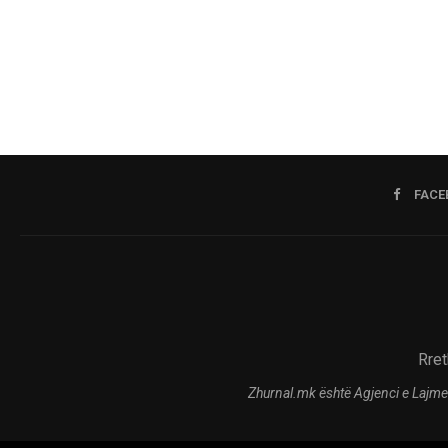
FACE
Rret
Zhurnal.mk është Agjenci e Lajme