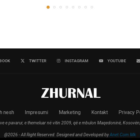
BOOK
TWITTER
INSTAGRAM
YOUTUBE
h nesh
Impresumi
Marketing
Kontakt
Privacy P
ve e pavarur, e themeluar në vitin 2009, që e mbulon Maqedoninë, Kosovën,
@2026 - All Right Reserved. Designed and Developed by
Anet.Com.Mk