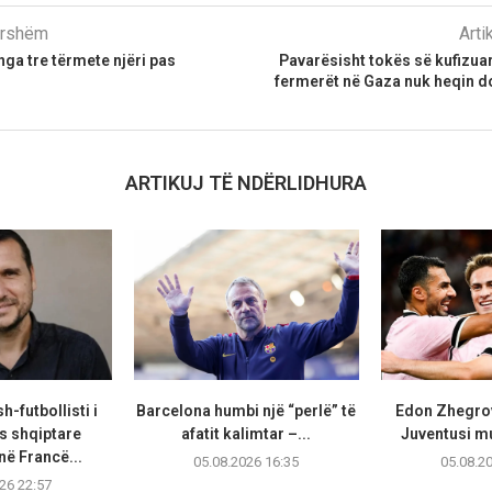
parshëm
Arti
nga tre tërmete njëri pas
Pavarësisht tokës së kufizua
fermerët në Gaza nuk heqin d
ARTIKUJ TË NDËRLIDHURA
h-futbollisti i
Barcelona humbi një “perlë” të
Edon Zhegrov
 shqiptare
afatit kalimtar –...
Juventusi m
në Francë...
05.08.2026 16:35
05.08.2
26 22:57