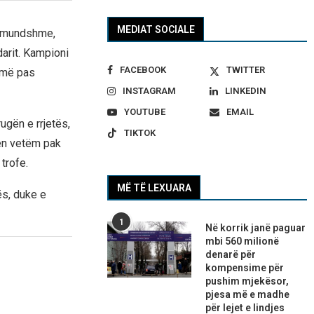
MEDIAT SOCIALE
ë mundshme,
arit. Kampioni
FACEBOOK
TWITTER
a më pas
INSTAGRAM
LINKEDIN
YOUTUBE
EMAIL
rugën e rrjetës,
TIKTOK
jen vetëm pak
trofe.
MË TË LEXUARA
ës, duke e
1
Në korrik janë paguar
mbi 560 milionë
denarë për
kompensime për
pushim mjekësor,
pjesa më e madhe
për lejet e lindjes