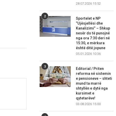
28.07.2026 15:52
2
Sportelet e NP
“Ujësjellësi dhe
Kanalizimi” – Shkup
nesër do të punojnë
nga ora 7:30 deri në
15:30, e mërkura
është ditë jopune
05.01.2026 10:36
3
Editorial / Priten
reforma në sistemin
e pensioneve – shteti
mund ta marrë
shtyllën e dytë nga
kursimet e
qytetarëve!
03.08.2026 15:00