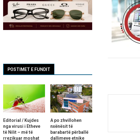
POSTIMET E FUNDIT
Editorial / Kujdes
A po zhvillohen
nga virusi i Etheve
nxënësit të
të Nilit – më të
barabartë përballë
rrezikuar moshat
dallimeve etnike