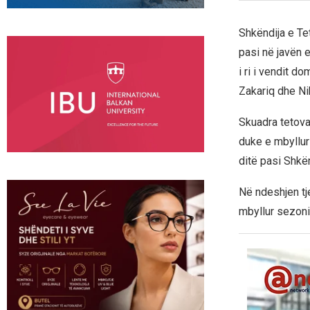
Shkëndija e T
pasi në javën 
i ri i vendit d
Zakariq dhe Ni
Skuadra tetovar
duke e mbyllur 
ditë pasi Shkë
Në ndeshjen tje
mbyllur sezonin