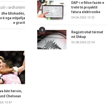
4
DAP-i e fillon fazën e
kulli i ardhshëm
tretë të projektit
fatura elektronike
r dhe bllokadës,
04.06.2026 13:52
orë nga mbjellja
e grurit
5
Regjistrohet tërmet
në Shkup
02.08.2026 22:34
a bën heroin,
Atletico Madridi synon t’ia
Sezoni i ri, Ed
und Chelsean
“vjedh” Interit objektivin e...
Yl
026 15:47
05.08.2026 15:46
05.08.2