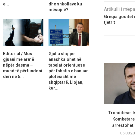
e...
dhe shkollave ku
Artikulli i më
mësojnë?
Greqia goditet 
tjetrit
Editorial / Mos
Gjuha shqipe
gjuani me armë
anashkalohet në
nëpër dasma –
tabelat orientuese
mund të përfundoni
për fshatin e banuar
deri në 5...
plotësisht me
shqiptarë, Llojan,
kur...
Tronditëse: Is
Kombëtares
arrestohet 
05.08.20