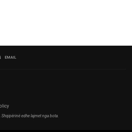
EMAIL
olicy
 Shqipërinë edhe lajmet nga bota.