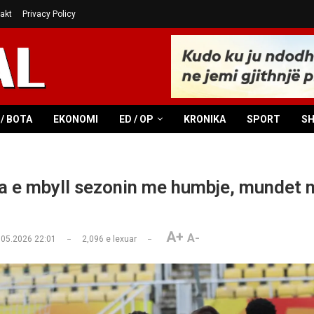
akt
Privacy Policy
/ BOTA
EKONOMI
ED / OP
KRONIKA
SPORT
S
a e mbyll sezonin me humbje, mundet 
A+
A-
.05.2026 22:01
2,096
e lexuar