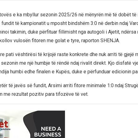
etovës e ka mbyllur sezonin 2025/26 në mënyrën më të dobët t
e fundit të kampionatit u mposht bindshëm 3:0 në derbin ndaj Vard
ominoi takimin, duke përfituar fillimisht nga autogoli i Ajetit, ndërs
kollov vulosën fitoren me golat e tyre, raporton SHENJA.
e pati vështirësi të krijojë raste konkrete dhe nuk arriti të gjejë r
sezonin me një humbje të rëndë ndaj rivalit direkt. Kjo disfatë v
ndija humbi edhe finalen e Kupës, duke e përfunduar edicionin pa 
tër të javës së fundit, Arsimi arriti fitore minimale 1:0 ndaj Strug
 me rezultat pozitiv para tifozëve të vet.