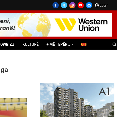
Login
HOWBIZZ
KULTURË
+ MË TEPËR…
nga