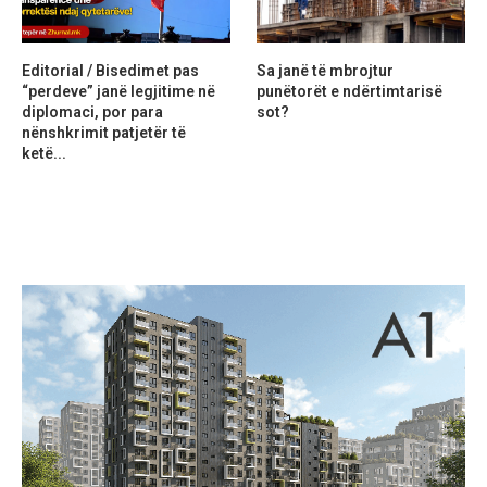
Editorial / Bisedimet pas
Sa janë të mbrojtur
“perdeve” janë legjitime në
punëtorët e ndërtimtarisë
diplomaci, por para
sot?
nënshkrimit patjetër të
ketë...