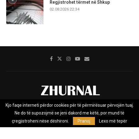
Regjistrohet tërmet në Shkup
02.08.2026 22:34
Kjo faqe interneti përdor cookies për të përmirësuar përvojën tuaj.
Rreth nesh
Impresumi
Marketing
Kontakt
Ne do të supozojmë se jeni dakord me këtë, por mund të
Privacy Policy
çregjistroheni nëse dëshironi.
Pranoj
Lexo më tepër
Zhurnal.mk është Agjenci e Lajmeve e pavarur, e themeluar në vitin
2009, që e mbulon Maqedoninë, Kosovën, Shqipërinë edhe lajmet