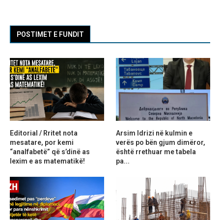
POSTIMET E FUNDIT
Editorial / Rritet nota
Arsim Idrizi në kulmin e
mesatare, por kemi
verës po bën gjum dimëror,
“analfabetë” që s’dinë as
është rrethuar me tabela
lexim e as matematikë!
pa...