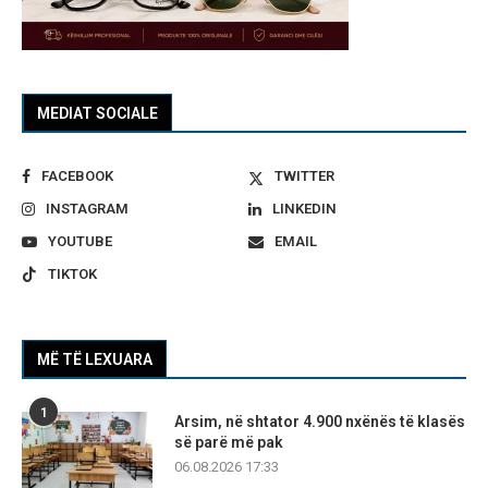
MEDIAT SOCIALE
FACEBOOK
TWITTER
INSTAGRAM
LINKEDIN
YOUTUBE
EMAIL
TIKTOK
MË TË LEXUARA
1
Arsim, në shtator 4.900 nxënës të klasës
së parë më pak
06.08.2026 17:33