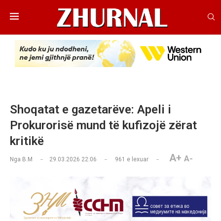
Shoqatat e gazetarëve: Apeli i
Prokurorisë mund të kufizojë zërat
kritikë
A+
A-
Nga
B.M
29.03.2026 22:06
961
e lexuar