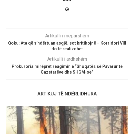
Artikulli i mëparshëm
Qoku: Ata që s’ndërtuan asgjë, sot kritikojnë – Korridori VIII
do të realizohet
Artikulli i ardhshëm
Prokuroria mirëpret reagimin e “Shoqatës së Pavarur të
Gazetarëve dhe SHGM-së”
ARTIKUJ TË NDËRLIDHURA