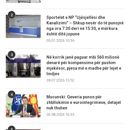
2
Sportelet e NP “Ujësjellësi dhe
Kanalizimi” – Shkup nesër do të punojnë
nga ora 7:30 deri në 15:30, e mërkura
është ditë jopune
05.01.2026 10:36
3
Në korrik janë paguar mbi 560 milionë
denarë për kompensime për pushim
mjekësor, pjesa më e madhe për lejet e
lindjes
28.07.2026 15:52
4
Mucunski: Qeveria punon për
zhbllokimin e eurointegrimeve, detajet
nuk thuhen
03.08.2026 16:35
5