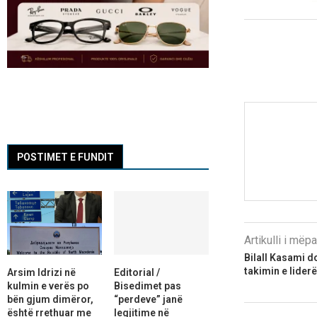
POSTIMET E FUNDIT
Artikulli i më
Bilall Kasami d
takimin e lider
Arsim Idrizi në
Editorial /
kulmin e verës po
Bisedimet pas
bën gjum dimëror,
“perdeve” janë
është rrethuar me
legjitime në