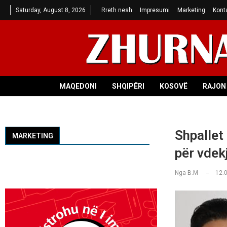
Saturday, August 8, 2026
Rreth nesh
Impresumi
Marketing
Kont
MAQEDONI
SHQIPËRI
KOSOVË
RAJON 
Shpallet
MARKETING
për vdek
Nga
B.M
12.