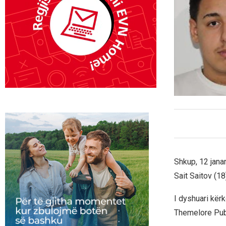
Shkup, 12 jana
Sait Saitov (18
I dyshuari kër
Themelore Publ