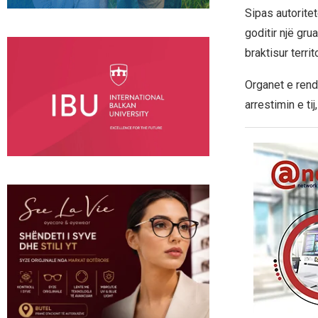
Sipas autoritet
goditir një gru
braktisur terri
Organet e rend
arrestimin e ti