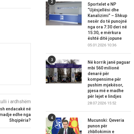
2
Sportelet e NP
“Ujësjellësi dhe
Kanalizimi” – Shkup
nesër do të punojnë
nga ora 7:30 deri në
15:30, e mërkura
është ditë jopune
05.01.2026 10:36
3
Në korrik janë paguar
mbi 560 milionë
denarë për
kompensime për
pushim mjekësor,
pjesa më e madhe
për lejet e lindjes
kulli i ardhshëm
28.07.2026 15:52
ensh endacakë në
 madje edhe nga
4
Shqipëria?
Mucunski: Qeveria
punon për
zhbllokimin e