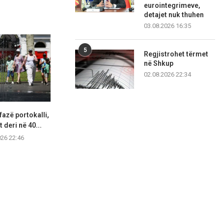
eurointegrimeve,
detajet nuk thuhen
03.08.2026 16:35
5
Regjistrohet tërmet
në Shkup
02.08.2026 22:34
fazë portokalli,
Hapet një tjetër segment i
Lidhjet e lë
 deri në 40...
autostradës Elbasan–Qafë
ekstremit 
Thanë,...
026 22:46
07.08.2
07.08.2026 21:57