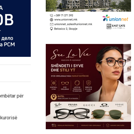
kombëtar për
okurorisë