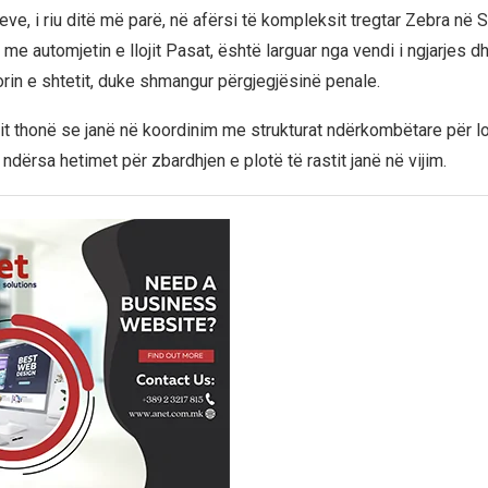
eve, i riu ditë më parë, në afërsi të kompleksit tregtar Zebra në 
a me automjetin e llojit Pasat, është larguar nga vendi i ngjarjes 
torin e shtetit, duke shmangur përgjegjësinë penale.
it thonë se janë në koordinim me strukturat ndërkombëtare për l
j, ndërsa hetimet për zbardhjen e plotë të rastit janë në vijim.