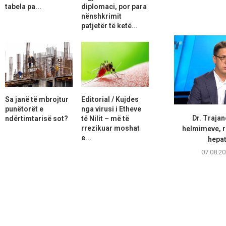
tabela pa...
diplomaci, por para
nënshkrimit
patjetër të ketë...
Sa janë të mbrojtur
Editorial / Kujdes
punëtorët e
nga virusi i Etheve
Dr. Trajan
ndërtimtarisë sot?
të Nilit – më të
rrezikuar moshat
helmimeve, r
e...
hepati
07.08.20