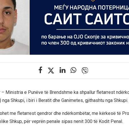
r – Ministria e Punëve të Brendshme ka shpallur fletarrest ndër
) nga Shkupi, i biri i Beratit dhe Ganimetes, gjithashtu nga Shkupi.
kohet me fletarrest qendror dhe ndërkombëtar, me kërkesë të Pr
ike Shkup, për veprën penale sipas nenit 300 të Kodit Penal.