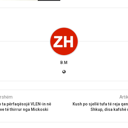
B.M
parshëm
Arti
o ta përfaqësojë VLEN-in në
Kush po sjellë tufa të reja q
ëve të thirrur nga Mickoski
Shkup, disa kafshë