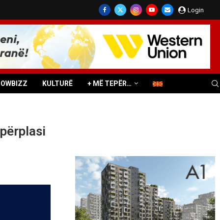
Login
HOWBIZZ
KULTURË
+ MË TEPËR…
 përplasi