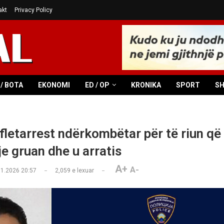
akt
Privacy Policy
/ BOTA
EKONOMI
ED / OP
KRONIKA
SPORT
S
 fletarrest ndërkombëtar për të riun që
je gruan dhe u arratis
A+
A-
01.2026 20:57
2,059
e lexuar