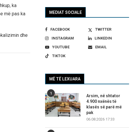
Shkup, ka
MEDIAT SOCIALE
dhe më pas ka
FACEBOOK
TWITTER
okalizimin dhe
INSTAGRAM
LINKEDIN
YOUTUBE
EMAIL
TIKTOK
MË TË LEXUARA
1
Arsim, në shtator
4.900 nxënës të
klasës së parë më
pak
06.08.2026 17:33