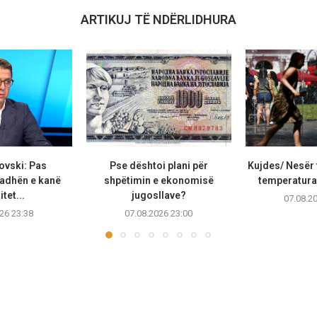
ARTIKUJ TË NDËRLIDHURA
ovski: Pas
Pse dështoi plani për
Kujdes/ Nesër 
adhën e kanë
shpëtimin e ekonomisë
temperaturat
tet...
jugosllave?
07.08.2
26 23:38
07.08.2026 23:00