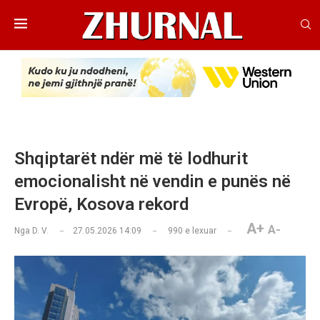
Shqiptarët ndër më të lodhurit
emocionalisht në vendin e punës në
Evropë, Kosova rekord
A+
A-
Nga
D. V.
27.05.2026 14:09
990
e lexuar