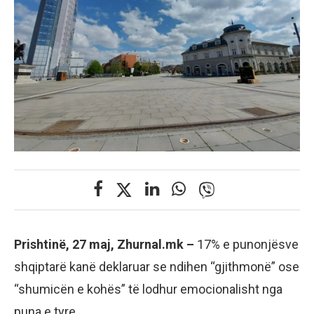
Prishtinë, 27 maj, Zhurnal.mk –
17% e punonjësve
shqiptarë kanë deklaruar se ndihen “gjithmonë” ose
“shumicën e kohës” të lodhur emocionalisht nga
puna e tyre.