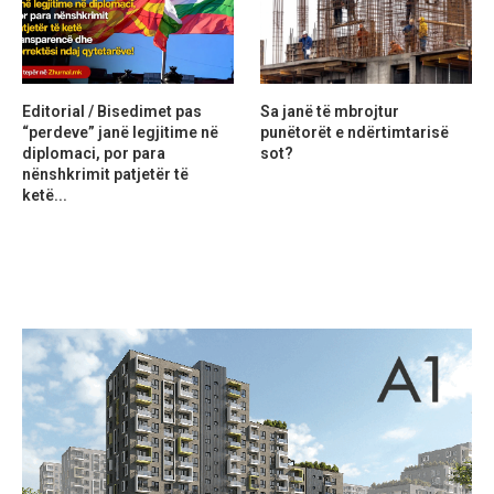
Editorial / Bisedimet pas
Sa janë të mbrojtur
“perdeve” janë legjitime në
punëtorët e ndërtimtarisë
diplomaci, por para
sot?
nënshkrimit patjetër të
ketë...