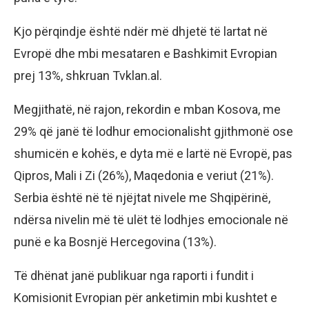
Kjo përqindje është ndër më dhjetë të lartat në
Evropë dhe mbi mesataren e Bashkimit Evropian
prej 13%, shkruan Tvklan.al.
Megjithatë, në rajon, rekordin e mban Kosova, me
29% që janë të lodhur emocionalisht gjithmonë ose
shumicën e kohës, e dyta më e lartë në Evropë, pas
Qipros, Mali i Zi (26%), Maqedonia e veriut (21%).
Serbia është në të njëjtat nivele me Shqipërinë,
ndërsa nivelin më të ulët të lodhjes emocionale në
punë e ka Bosnjë Hercegovina (13%).
Të dhënat janë publikuar nga raporti i fundit i
Komisionit Evropian për anketimin mbi kushtet e