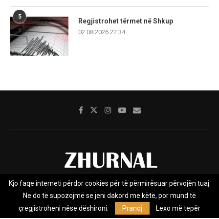
5
Regjistrohet tërmet në Shkup
02.08.2026 22:34
Kjo faqe interneti përdor cookies për të përmirësuar përvojën tuaj.
Rreth nesh
Impresumi
Marketing
Kontakt
Ne do të supozojmë se jeni dakord me këtë, por mund të
Privacy Policy
çregjistroheni nëse dëshironi.
Pranoj
Lexo më tepër
Zhurnal.mk është Agjenci e Lajmeve e pavarur, e themeluar në vitin