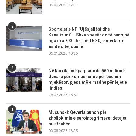
06.08.2026 17:33
2
Sportelet e NP “Ujësjellësi dhe
Kanalizimi” – Shkup nesër do të punojnë
nga ora 7:30 deri në 15:30, e mërkura
është ditë jopune
05.01.2026 10:36
3
Në korrik janë paguar mbi 560 milionë
denarë për kompensime për pushim
mjekësor, pjesa më e madhe për lejet e
lindjes
28.07.2026 15:52
4
Mucunski: Qeveria punon për
zhbllokimin e eurointegrimeve, detajet
nuk thuhen
03.08.2026 16:35