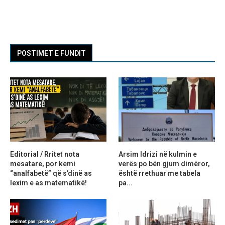
POSTIMET E FUNDIT
Editorial / Rritet nota
Arsim Idrizi në kulmin e
mesatare, por kemi
verës po bën gjum dimëror,
“analfabetë” që s’dinë as
është rrethuar me tabela
lexim e as matematikë!
pa...