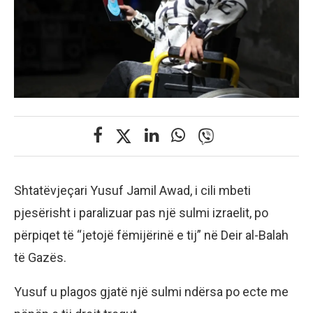
Shtatëvjeçari Yusuf Jamil Awad, i cili mbeti
pjesërisht i paralizuar pas një sulmi izraelit, po
përpiqet të “jetojë fëmijërinë e tij” në Deir al-Balah
të Gazës.
Yusuf u plagos gjatë një sulmi ndërsa po ecte me