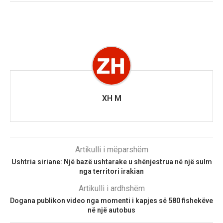
XH M
Artikulli i mëparshëm
Ushtria siriane: Një bazë ushtarake u shënjestrua në një sulm
nga territori irakian
Artikulli i ardhshëm
Dogana publikon video nga momenti i kapjes së 580 fishekëve
në një autobus