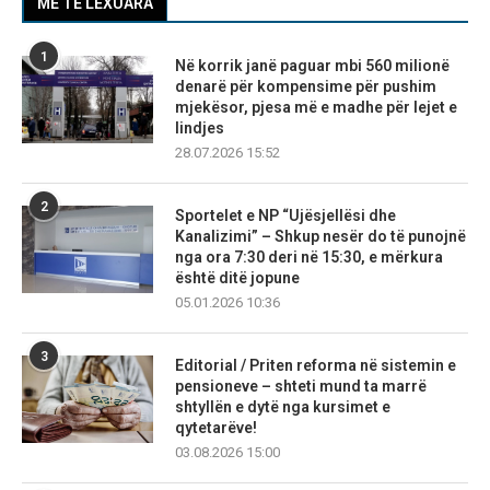
MË TË LEXUARA
1
Në korrik janë paguar mbi 560 milionë
denarë për kompensime për pushim
mjekësor, pjesa më e madhe për lejet e
lindjes
28.07.2026 15:52
2
Sportelet e NP “Ujësjellësi dhe
Kanalizimi” – Shkup nesër do të punojnë
nga ora 7:30 deri në 15:30, e mërkura
është ditë jopune
05.01.2026 10:36
3
Editorial / Priten reforma në sistemin e
pensioneve – shteti mund ta marrë
shtyllën e dytë nga kursimet e
qytetarëve!
03.08.2026 15:00