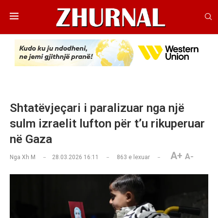
Shtatëvjeçari i paralizuar nga një
sulm izraelit lufton për t’u rikuperuar
në Gaza
A+
A-
Nga
Xh M
28.03.2026 16:11
863
e lexuar