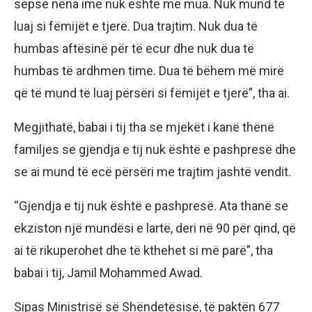
sepse nëna ime nuk është me mua. Nuk mund të
luaj si fëmijët e tjerë. Dua trajtim. Nuk dua të
humbas aftësinë për të ecur dhe nuk dua të
humbas të ardhmen time. Dua të bëhem më mirë
që të mund të luaj përsëri si fëmijët e tjerë”, tha ai.
Megjithatë, babai i tij tha se mjekët i kanë thënë
familjes se gjendja e tij nuk është e pashpresë dhe
se ai mund të ecë përsëri me trajtim jashtë vendit.
“Gjendja e tij nuk është e pashpresë. Ata thanë se
ekziston një mundësi e lartë, deri në 90 për qind, që
ai të rikuperohet dhe të kthehet si më parë”, tha
babai i tij, Jamil Mohammed Awad.
Sipas Ministrisë së Shëndetësisë, të paktën 677