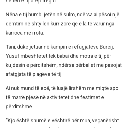
nënën e tij drejt tregut.
Nëna e tij humbi jetën në sulm, ndërsa ai pësoi një
dëmtim në shtyllën kurrizore që e la të varur nga
karroca me rrota.
Tani, duke jetuar në kampin e refugjatëve Bureij,
Yusuf mbështetet tek babai dhe motra e tij për
kujdesin e përditshëm, ndërsa përballet me pasojat
afatgjata të plagëve të tij.
Ai nuk mund të ecë, të luajë lirshëm me miqtë apo
të marrë pjesë në aktivitetet dhe festimet e
përditshme.
“Kjo është shumë e vështirë për mua, veçanërisht