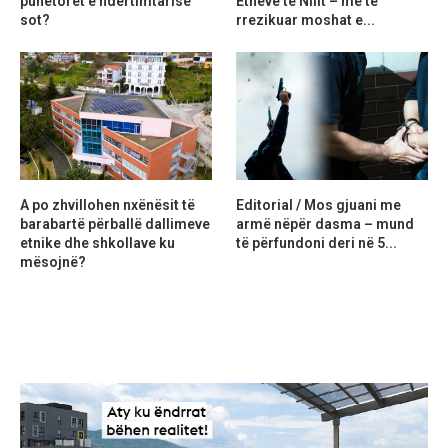
punëtorët e ndërtimtarisë
Etheve të Nilit – më të
sot?
rrezikuar moshat e...
A po zhvillohen nxënësit të
Editorial / Mos gjuani me
barabartë përballë dallimeve
armë nëpër dasma – mund
etnike dhe shkollave ku
të përfundoni deri në 5...
mësojnë?