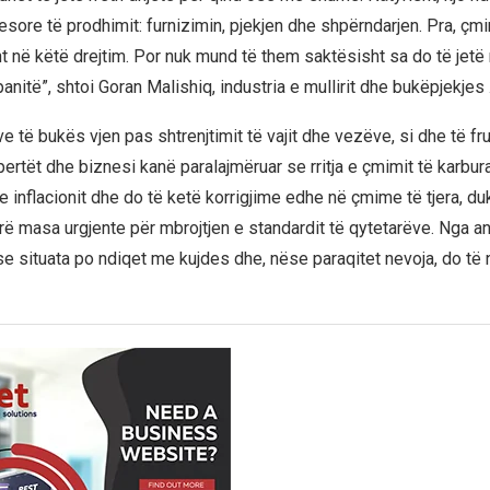
ore të prodhimit: furnizimin, pjekjen dhe shpërndarjen. Pra, çmim
t në këtë drejtim. Por nuk mund të them saktësisht sa do të jetë rr
nitë”, shtoi Goran Malishiq, industria e mullirit dhe bukëpjekjes 
e të bukës vjen pas shtrenjtimit të vajit dhe vezëve, si dhe të fr
ertët dhe biznesi kanë paralajmëruar se rritja e çmimit të karbur
e inflacionit dhe do të ketë korrigjime edhe në çmime të tjera, d
ë masa urgjente për mbrojtjen e standardit të qytetarëve. Nga ana
se situata po ndiqet me kujdes dhe, nëse paraqitet nevoja, do të