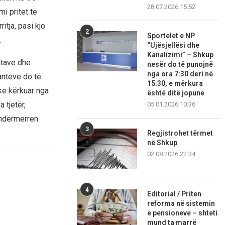
28.07.2026 15:52
i pritet të
itja, pasi kjo
2
Sportelet e NP
.
“Ujësjellësi dhe
Kanalizimi” – Shkup
utave dhe
nesër do të punojnë
nga ora 7:30 deri në
anteve do të
15:30, e mërkura
uke kërkuar nga
është ditë jopune
 tjetër,
05.01.2026 10:36
 ndërmerren
3
Regjistrohet tërmet
në Shkup
02.08.2026 22:34
4
Editorial / Priten
reforma në sistemin
e pensioneve – shteti
mund ta marrë