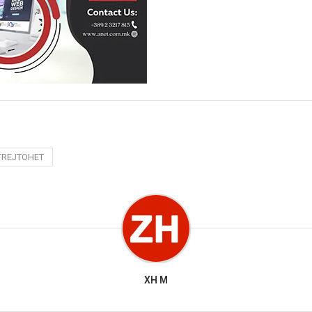
TREJTOHET
XH M