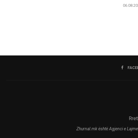
06.08.20
FACE
Rret
Zhurnal.mk është Agjenci e Lajme