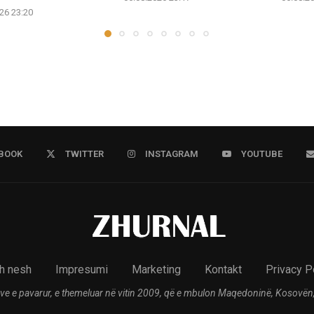
26 23:20
BOOK
TWITTER
INSTAGRAM
YOUTUBE
h nesh
Impresumi
Marketing
Kontakt
Privacy P
ve e pavarur, e themeluar në vitin 2009, që e mbulon Maqedoninë, Kosovën,