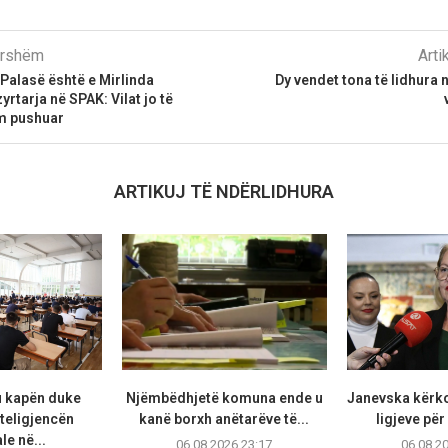
parshëm
Arti
 Palasë është e Mirlinda
Dy vendet tona të lidhura
yrtarja në SPAK: Vilat jo të
m pushuar
ARTIKUJ TË NDËRLIDHURA
u kapën duke
Njëmbëdhjetë komuna ende u
Janevska kërko
teligjencën
kanë borxh anëtarëve të...
ligjeve për
ale në...
06.08.2026 23:17
06.08.2