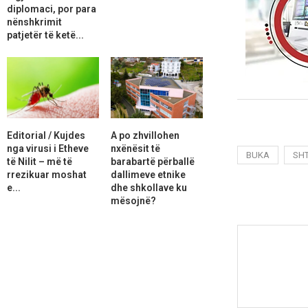
diplomaci, por para
nënshkrimit
patjetër të ketë...
Editorial / Kujdes
A po zhvillohen
nga virusi i Etheve
nxënësit të
BUKA
SH
të Nilit – më të
barabartë përballë
rrezikuar moshat
dallimeve etnike
e...
dhe shkollave ku
mësojnë?