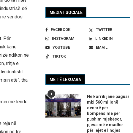
 do të rritet
 industrisë së
MEDIAT SOCIALE
urre vendos
FACEBOOK
TWITTER
t. Për
INSTAGRAM
LINKEDIN
 nuk kanë
YOUTUBE
EMAIL
krizë ndikon në
TIKTOK
, rritja e
ividualisht
isin atë”, tha
MË TË LEXUARA
1
Në korrik janë paguar
zimin me lëndë
mbi 560 milionë
denarë për
kompensime për
pushim mjekësor,
 reja në
pjesa më e madhe
për lejet e lindjes
ikon në tre