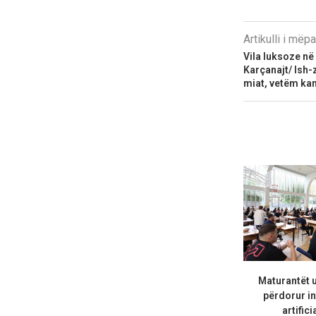
Artikulli i më
Vila luksoze në
Karçanajt/ Ish-z
miat, vetëm ka
Maturantët 
përdorur in
artifici