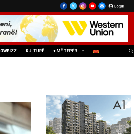
Login
HOWBIZZ
KULTURË
+ MË TEPËR…