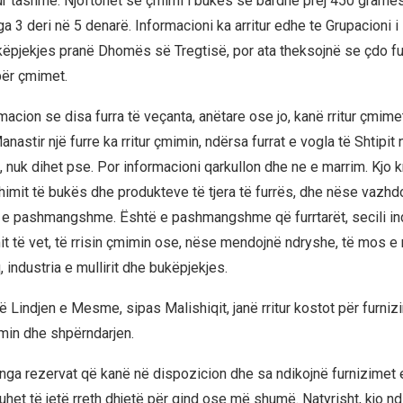
hur tashmë. Njoftohet se çmimi i bukës së bardhë prej 450 gramësh
ga 3 deri në 5 denarë. Informacioni ka arritur edhe te Grupacioni i
ukëpjekjes pranë Dhomës së Tregtisë, por ata theksojnë se çdo f
për çmimet.
acion se disa furra të veçanta, anëtare ose jo, kanë rritur çmime
nastir një furre ka rritur çmimin, ndërsa furrat e vogla të Shtipit
n, nuk dihet pse. Por informacioni qarkullon dhe ne e marrim. Kjo 
imit të bukës dhe produkteve të tjera të furrës, dhe nëse vazhdon
e pashmangshme. Është e pashmangshme që furrtarët, secili ind
t të vet, të rrisin çmimin ose, nëse mendojnë ndryshe, të mos e rr
 industria e mullirit dhe bukëpjekjes.
ë Lindjen e Mesme, sipas Malishiqit, janë rritur kostot për furni
imin dhe shpërndarjen.
 nga rezervat që kanë në dispozicion dhe sa ndikojnë furnizimet e
uhet të jetë rreth dhjetë për qind ose më shumë. Natyrisht, kjo nd