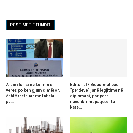
POSTIMET E FUNDIT
Arsim Idrizi në kulmin e
Editorial / Bisedimet pas
verës po bën gjum dimëror,
“perdeve” janë legjitime në
është rrethuar me tabela
diplomaci, por para
pa...
nënshkrimit patjetër të
ketë...