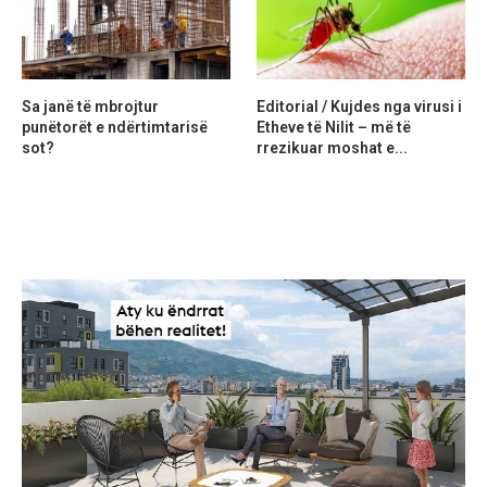
Sa janë të mbrojtur
Editorial / Kujdes nga virusi i
punëtorët e ndërtimtarisë
Etheve të Nilit – më të
sot?
rrezikuar moshat e...