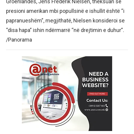
Groenlandës, Jens Frederik Nielsen, theksuan se
presioni amerikan mbi popullsinë e ishullit është “i
papranueshëm”, megjithatë, Nielsen konsideroi se
“disa hapa” ishin ndërmarrë “në drejtimin e duhur”.
/Panorama