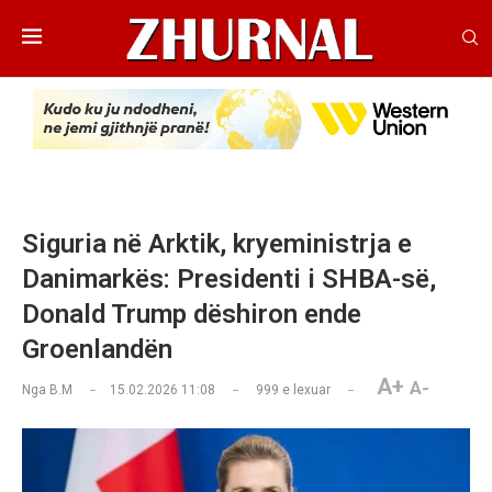
Siguria në Arktik, kryeministrja e
Danimarkës: Presidenti i SHBA-së,
Donald Trump dëshiron ende
Groenlandën
A+
A-
Nga
B.M
15.02.2026 11:08
999
e lexuar