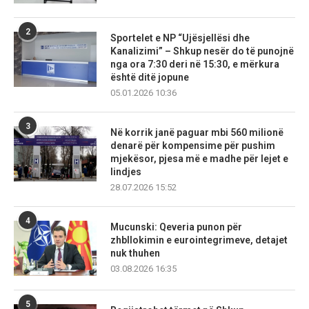
2
Sportelet e NP “Ujësjellësi dhe
Kanalizimi” – Shkup nesër do të punojnë
nga ora 7:30 deri në 15:30, e mërkura
është ditë jopune
05.01.2026 10:36
3
Në korrik janë paguar mbi 560 milionë
denarë për kompensime për pushim
mjekësor, pjesa më e madhe për lejet e
lindjes
28.07.2026 15:52
4
Mucunski: Qeveria punon për
zhbllokimin e eurointegrimeve, detajet
nuk thuhen
03.08.2026 16:35
5