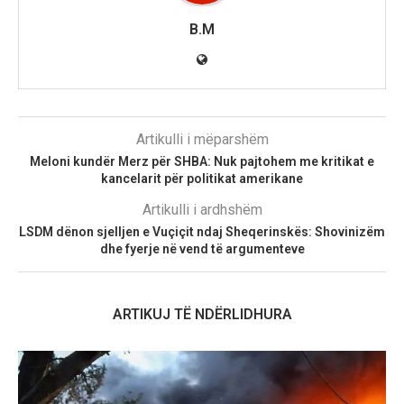
B.M
Artikulli i mëparshëm
Meloni kundër Merz për SHBA: Nuk pajtohem me kritikat e
kancelarit për politikat amerikane
Artikulli i ardhshëm
LSDM dënon sjelljen e Vuçiçit ndaj Sheqerinskës: Shovinizëm
dhe fyerje në vend të argumenteve
ARTIKUJ TË NDËRLIDHURA