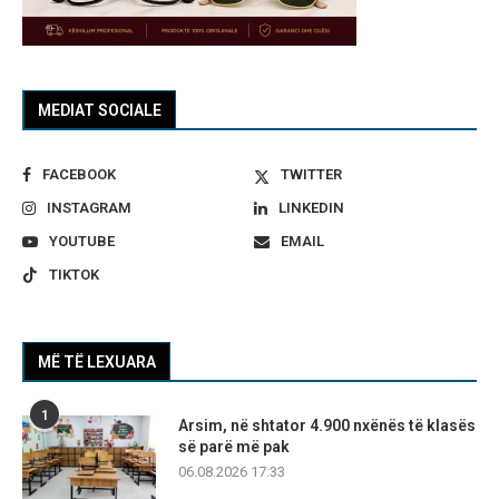
MEDIAT SOCIALE
FACEBOOK
TWITTER
INSTAGRAM
LINKEDIN
YOUTUBE
EMAIL
TIKTOK
MË TË LEXUARA
1
Arsim, në shtator 4.900 nxënës të klasës
së parë më pak
06.08.2026 17:33