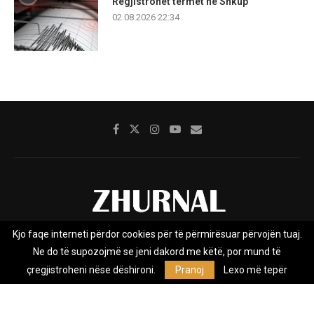
Regjistrohet tërmet në Shkup
02.08.2026 22:34
Kjo faqe interneti përdor cookies për të përmirësuar përvojën tuaj.
Rreth nesh
Impresumi
Marketing
Kontakt
Ne do të supozojmë se jeni dakord me këtë, por mund të
Privacy Policy
çregjistroheni nëse dëshironi.
Pranoj
Lexo më tepër
Zhurnal.mk është Agjenci e Lajmeve e pavarur, e themeluar në vitin
2009, që e mbulon Maqedoninë, Kosovën, Shqipërinë edhe lajmet
nga bota.