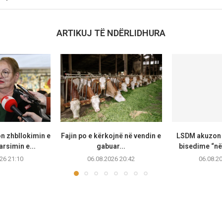
ARTIKUJ TË NDËRLIDHURA
n zhbllokimin e
Fajin po e kërkojnë në vendin e
LSDM akuzon 
arsimin e...
gabuar...
bisedime “në
26 21:10
06.08.2026 20:42
06.08.2