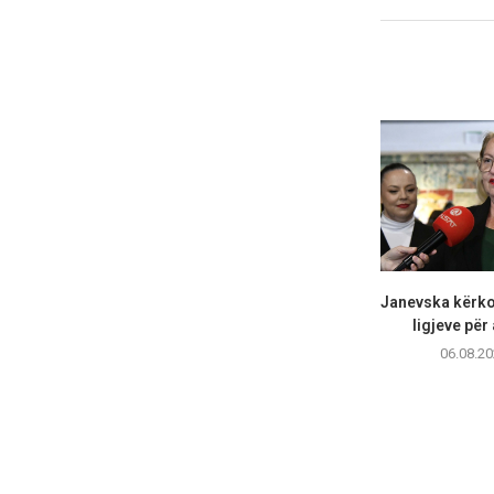
Janevska kërko
ligjeve për 
06.08.20