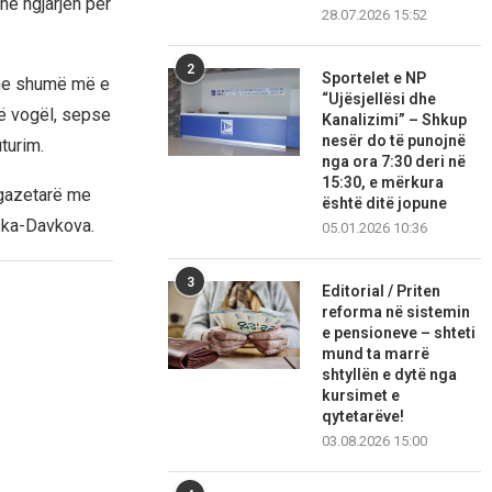
në ngjarjen për
28.07.2026 15:52
2
Sportelet e NP
dhe shumë më e
“Ujësjellësi dhe
të vogël, sepse
Kanalizimi” – Shkup
nesër do të punojnë
turim.
nga ora 7:30 deri në
15:30, e mërkura
 gazetarë me
është ditë jopune
vska-Davkova.
05.01.2026 10:36
3
Editorial / Priten
reforma në sistemin
e pensioneve – shteti
mund ta marrë
shtyllën e dytë nga
kursimet e
qytetarëve!
03.08.2026 15:00