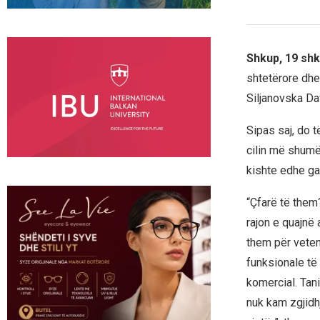
Shkup, 19 shk
shtetërore dhe 
Siljanovska Da
Sipas saj, do t
cilin më shumë
kishte edhe ga
“Çfarë të them?
rajon e quajnë 
them për veten
funksionale të 
komercial. Ta
nuk kam zgjidhj