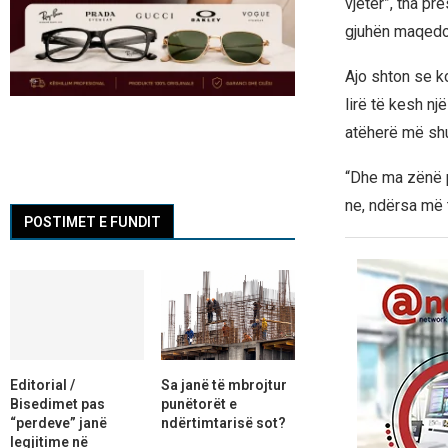
vjetër”, tha pr
gjuhën maqedo
Ajo shton se 
lirë të kesh n
atëherë më shu
“Dhe ma zënë p
ne, ndërsa më 
POSTIMET E FUNDIT
Editorial /
Sa janë të mbrojtur
Bisedimet pas
punëtorët e
“perdeve” janë
ndërtimtarisë sot?
legjitime në