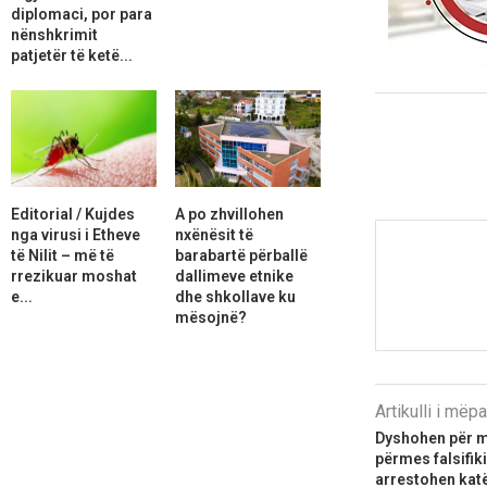
diplomaci, por para
nënshkrimit
patjetër të ketë...
Editorial / Kujdes
A po zhvillohen
nga virusi i Etheve
nxënësit të
të Nilit – më të
barabartë përballë
rrezikuar moshat
dallimeve etnike
e...
dhe shkollave ku
mësojnë?
Artikulli i më
Dyshohen për m
përmes falsifik
arrestohen kat