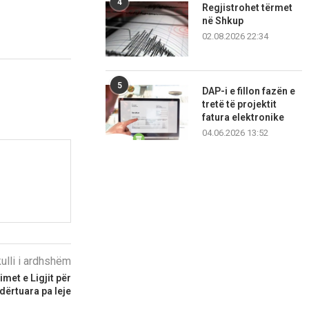
4
Regjistrohet tërmet
në Shkup
02.08.2026 22:34
5
DAP-i e fillon fazën e
tretë të projektit
fatura elektronike
04.06.2026 13:52
kulli i ardhshëm
imet e Ligjit për
ndërtuara pa leje