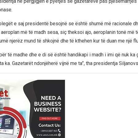
esidentja në përgjigjen e pyetjes së gazetarëve pas pjesëmarrjes 
nase.
kolegët e saj presidentë besojnë se është shumë më racionale 
jë aeroplan më të madh sesa, siç theksoi ajo, aeroplanin tonë më 
më njerëz mund të shkojnë dhe të kthehen kur të duan me një flu
ër të madhe dhe e di së është handikapi i madh i imi që nuk ka
ta ka. Gazetarët ndonjëherë vijnë me ta”, tha presidentja Siljano