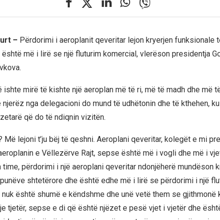
urt –
Përdorimi i aeroplanit qeveritar lejon kryerjen funksionale 
është më i lirë se një fluturim komercial, vlerëson presidentja G
vkova.
ë ishte mirë të kishte një aeroplan më të ri, më të madh dhe më të
 njerëz nga delegacioni do mund të udhëtonin dhe të kthehen, k
zetarë që do të ndiqnin vizitën.
 Më lejoni t’ju bëj të qeshni. Aeroplani qeveritar, kolegët e mi p
aeroplanin e Vëllezërve Rajt, sepse është më i vogli dhe më i vje
 time, përdorimi i një aeroplani qeveritar ndonjëherë mundëson k
punëve shtetërore dhe është edhe më i lirë se përdorimi i një flu
ni nuk është shumë e këndshme dhe unë vetë them se gjithmonë 
e tjetër, sepse e di që është njëzet e pesë vjet i vjetër dhe është