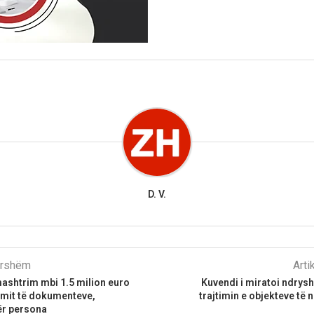
D. V.
parshëm
Arti
ashtrim mbi 1.5 milion euro
Kuvendi i miratoi ndrysh
imit të dokumenteve,
trajtimin e objekteve të 
ër persona