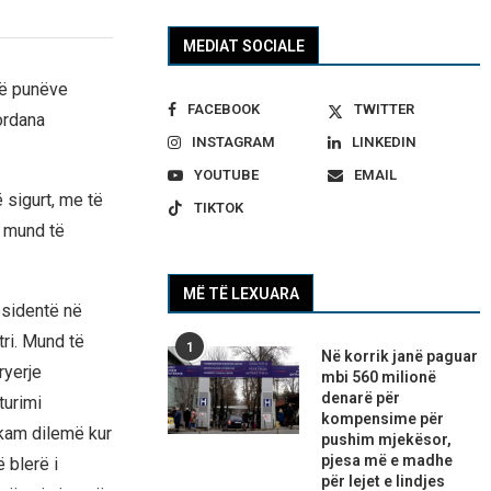
MEDIAT SOCIALE
të punëve
FACEBOOK
TWITTER
ordana
INSTAGRAM
LINKEDIN
YOUTUBE
EMAIL
 sigurt, me të
TIKTOK
u mund të
MË TË LEXUARA
residentë në
tri. Mund të
1
Në korrik janë paguar
ryerje
mbi 560 milionë
denarë për
turimi
kompensime për
kam dilemë kur
pushim mjekësor,
pjesa më e madhe
 blerë i
për lejet e lindjes