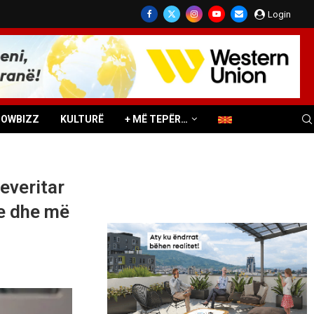
Login
HOWBIZZ
KULTURË
+ MË TEPËR…
everitar
le dhe më