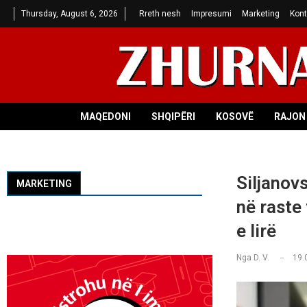
Thursday, August 6, 2026
Rreth nesh
Impresumi
Marketing
Kont
MAQEDONI
SHQIPËRI
KOSOVË
RAJON 
Siljanov
MARKETING
në raste
e lirë
Nga
D. V.
19.