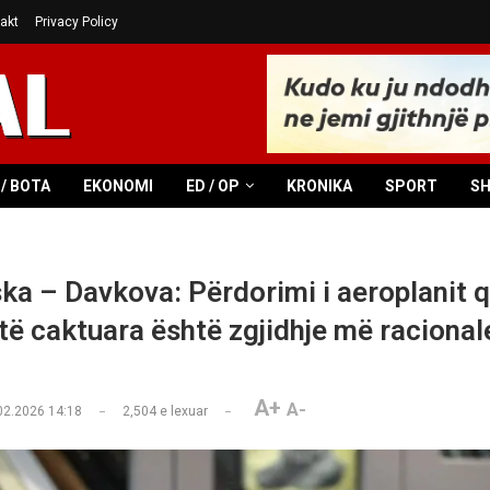
akt
Privacy Policy
/ BOTA
EKONOMI
ED / OP
KRONIKA
SPORT
S
ska – Davkova: Përdorimi i aeroplanit q
 të caktuara është zgjidhje më raciona
A+
A-
02.2026 14:18
2,504
e lexuar