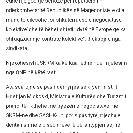
edhe një goditje serioze për reputacionin
ndërkombëtar të Republikës së Maqedonisë, e cila
mund të cilësohet si ‘shkatërruese e negociatave
kolektive’ dhe të bëhet shteti i dytë në Evropë që ka
shfuqizuar një kontratë kolektive”, theksojnë nga
sindikata.
Njëkohësisht, SKRM ka kërkuar edhe ndërmjetësim
nga ONP në këtë rast.
Ata sqarojnë se pas ndërhyrjes së kryeministrit
Hristijan Mickoski, Ministria e Kulturës dhe Turizmit
pranoi të rikthehet në tryezën e negociatave me
SKRM-në dhe SASHK-un, por sipas tyre, rrjedha e
deritanishme e bisedimeve lë përshtypjen se, në