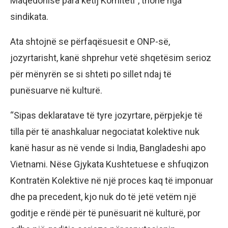
Maqedonisë para këtij Komiteti”, thonë nga
sindikata.
Ata shtojnë se përfaqësuesit e ONP-së,
jozyrtarisht, kanë shprehur vetë shqetësim serioz
për mënyrën se si shteti po sillet ndaj të
punësuarve në kulturë.
“Sipas deklaratave të tyre jozyrtare, përpjekje të
tilla për të anashkaluar negociatat kolektive nuk
kanë hasur as në vende si India, Bangladeshi apo
Vietnami. Nëse Gjykata Kushtetuese e shfuqizon
Kontratën Kolektive në një proces kaq të imponuar
dhe pa precedent, kjo nuk do të jetë vetëm një
goditje e rëndë për të punësuarit në kulturë, por