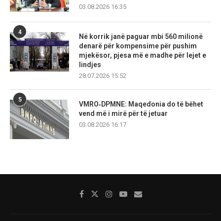
03.08.2026 16:35
4
Në korrik janë paguar mbi 560 milionë
denarë për kompensime për pushim
mjekësor, pjesa më e madhe për lejet e
lindjes
28.07.2026 15:52
5
VMRO‑DPMNE: Maqedonia do të bëhet
vend më i mirë për të jetuar
03.08.2026 16:17