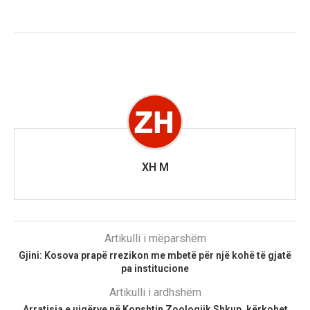
XH M
Artikulli i mëparshëm
Gjini: Kosova prapë rrezikon me mbetë për një kohë të gjatë
pa institucione
Artikulli i ardhshëm
Arratisja e ujqërve në Kopshtin Zoologjik Shkup, kërkohet