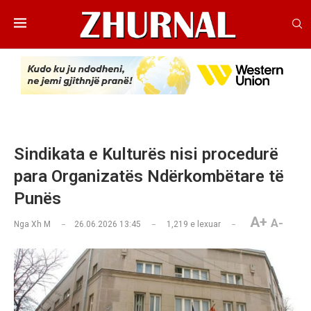
Sindikata e Kulturës nisi procedurë
para Organizatës Ndërkombëtare të
Punës
A+
A-
Nga
Xh M
26.06.2026 13:45
1,219
e lexuar