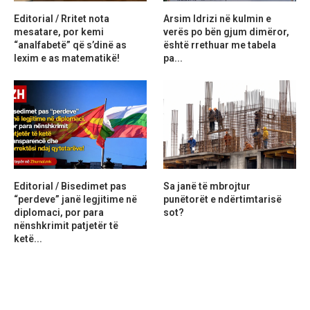
Editorial / Rritet nota
Arsim Idrizi në kulmin e
mesatare, por kemi
verës po bën gjum dimëror,
“analfabetë” që s’dinë as
është rrethuar me tabela
lexim e as matematikë!
pa...
Editorial / Bisedimet pas
Sa janë të mbrojtur
“perdeve” janë legjitime në
punëtorët e ndërtimtarisë
diplomaci, por para
sot?
nënshkrimit patjetër të
ketë...