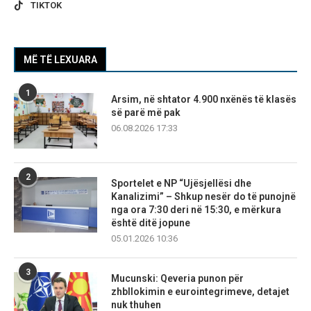
TIKTOK
MË TË LEXUARA
1
Arsim, në shtator 4.900 nxënës të klasës
së parë më pak
06.08.2026 17:33
2
Sportelet e NP “Ujësjellësi dhe
Kanalizimi” – Shkup nesër do të punojnë
nga ora 7:30 deri në 15:30, e mërkura
është ditë jopune
05.01.2026 10:36
3
Mucunski: Qeveria punon për
zhbllokimin e eurointegrimeve, detajet
nuk thuhen