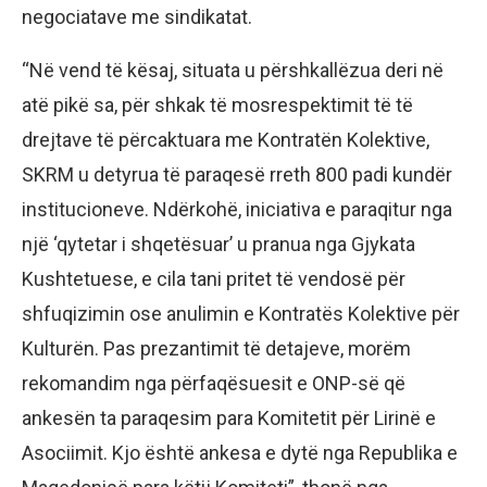
negociatave me sindikatat.
“Në vend të kësaj, situata u përshkallëzua deri në
atë pikë sa, për shkak të mosrespektimit të të
drejtave të përcaktuara me Kontratën Kolektive,
SKRM u detyrua të paraqesë rreth 800 padi kundër
institucioneve. Ndërkohë, iniciativa e paraqitur nga
një ‘qytetar i shqetësuar’ u pranua nga Gjykata
Kushtetuese, e cila tani pritet të vendosë për
shfuqizimin ose anulimin e Kontratës Kolektive për
Kulturën. Pas prezantimit të detajeve, morëm
rekomandim nga përfaqësuesit e ONP-së që
ankesën ta paraqesim para Komitetit për Lirinë e
Asociimit. Kjo është ankesa e dytë nga Republika e