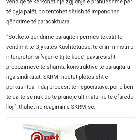
vend që të kërkohet një zgjidhje e pranueshme për
të dyja palët, po tentohet sërish të imponohen
qëndrime të paracaktuara.
“Sot këto qëndrime paraqiten përmes tekstit të
vendimit të Gjykatës Kushtetuese, të cilin ministri e
interpreton si ‘vijën e tij të kuqe’, pavarësisht
propozimeve të shumta konstruktive të paraqitura
nga sindikatat. SKRM mbetet plotësisht e
përkushtuar ndaj procesit të negociatave, por e bën
të qartë se nuk do të pranojë ultimatume të çfarëdo
lloji”, thuhet në reagimin e SKRM-së.