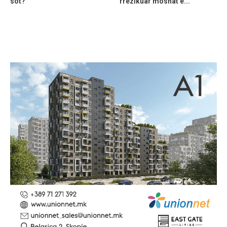
sot?
rrezikuar moshat e...