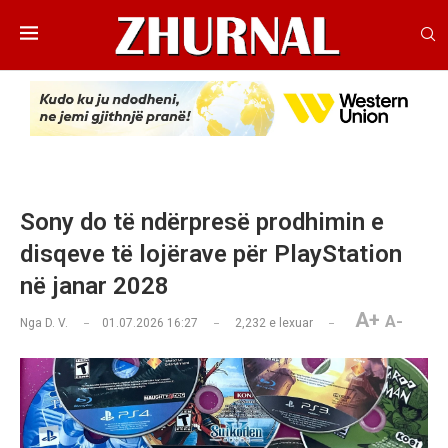
Sony do të ndërpresë prodhimin e
disqeve të lojërave për PlayStation
në janar 2028
A+
A-
Nga
D. V.
01.07.2026 16:27
2,232
e lexuar