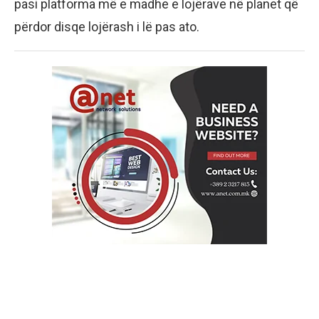
pasi platforma më e madhe e lojërave në planet që
përdor disqe lojërash i lë pas ato.