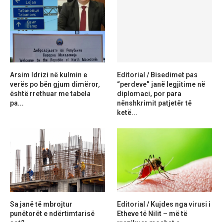
Arsim Idrizi në kulmin e
Editorial / Bisedimet pas
verës po bën gjum dimëror,
“perdeve” janë legjitime në
është rrethuar me tabela
diplomaci, por para
pa...
nënshkrimit patjetër të
ketë...
Sa janë të mbrojtur
Editorial / Kujdes nga virusi i
punëtorët e ndërtimtarisë
Etheve të Nilit – më të