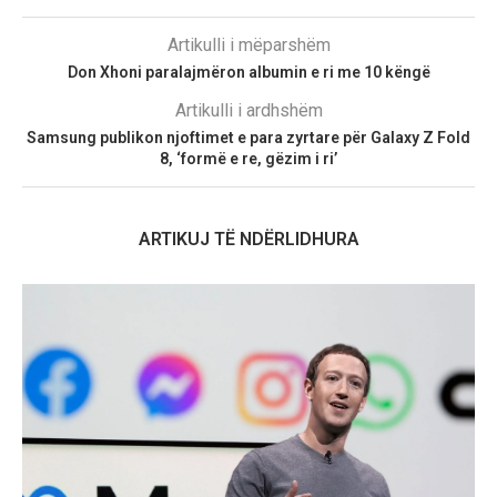
Artikulli i mëparshëm
Don Xhoni paralajmëron albumin e ri me 10 këngë
Artikulli i ardhshëm
Samsung publikon njoftimet e para zyrtare për Galaxy Z Fold
8, ‘formë e re, gëzim i ri’
ARTIKUJ TË NDËRLIDHURA