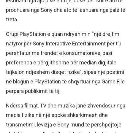
lëshuara nga ajo pikë e tutje, duke përfshirë ato të
prodhuara nga Sony dhe ato të lëshuara nga palë të
treta.
Grupi PlayStation e quan ndryshimin “një drejtim
natyror për Sony Interactive Entertainment për t’u
përshtatur me trendet e konsumatorëve, pasi
preferenca e përgjithshme për median digjitale
tejkalon ndjeshëm disqet fizike”, sipas një postimi
në blogun e PlayStation të shqyrtuar nga Game File
përpara publikimit të tij.
Ndërsa filmat, TV dhe muzika janë zhvendosur nga
media fizike në një epokë shkarkimesh dhe
transmetimi, lëvizja e Sony mund të përshpejtojë