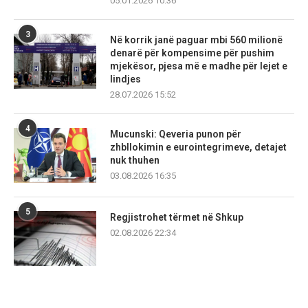
05.01.2026 10:36
3
Në korrik janë paguar mbi 560 milionë
denarë për kompensime për pushim
mjekësor, pjesa më e madhe për lejet e
lindjes
28.07.2026 15:52
4
Mucunski: Qeveria punon për
zhbllokimin e eurointegrimeve, detajet
nuk thuhen
03.08.2026 16:35
5
Regjistrohet tërmet në Shkup
02.08.2026 22:34