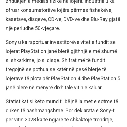
zhdukjen e medias fizike në lojëra. Industria u ka
ofruar konsumatorëve lojëra përmes fishekëve,
kasetave, disqeve, CD-ve, DVD-ve dhe Blu-Ray gjatë
një periudhe 50-vjeçare.
Sony u ka raportuar investitorëve vitet e fundit se
lojërat PlayStation janë blerë gjithnjë e më shumë
si shkarkime, jo si disqe. Shifrat më të fundit
tregojnë se pothuajse katër në pesë blerje të
lojërave të plota për PlayStation 4 dhe PlayStation 5
janë blerë në mënyrë dixhitale vitin e kaluar.
Statistikat si këto mund t’i bëjnë lajmet e sotme të
duken të pashmangshme. Por deklarata e Sony-t
për vitin 2028 ka të ngjarë të shkaktojë tronditje,