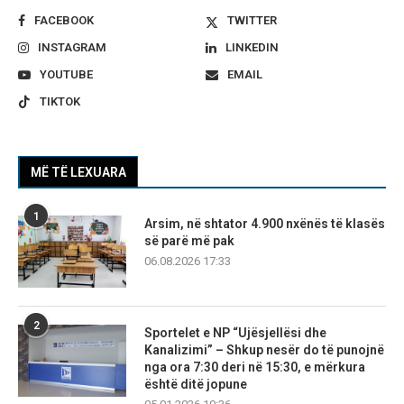
FACEBOOK
TWITTER
INSTAGRAM
LINKEDIN
YOUTUBE
EMAIL
TIKTOK
MË TË LEXUARA
1
Arsim, në shtator 4.900 nxënës të klasës
së parë më pak
06.08.2026 17:33
2
Sportelet e NP “Ujësjellësi dhe
Kanalizimi” – Shkup nesër do të punojnë
nga ora 7:30 deri në 15:30, e mërkura
është ditë jopune