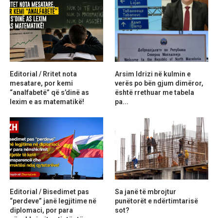
Editorial / Rritet nota
Arsim Idrizi në kulmin e
mesatare, por kemi
verës po bën gjum dimëror,
“analfabetë” që s’dinë as
është rrethuar me tabela
lexim e as matematikë!
pa...
Editorial / Bisedimet pas
Sa janë të mbrojtur
“perdeve” janë legjitime në
punëtorët e ndërtimtarisë
diplomaci, por para
sot?