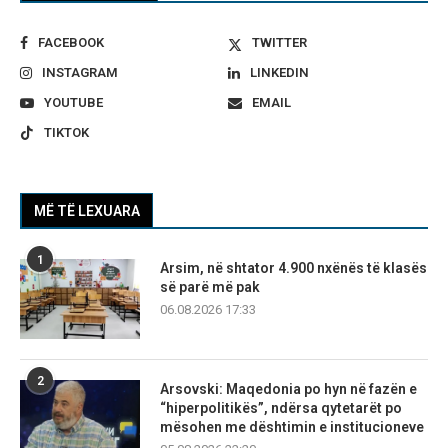
FACEBOOK
TWITTER
INSTAGRAM
LINKEDIN
YOUTUBE
EMAIL
TIKTOK
MË TË LEXUARA
1
Arsim, në shtator 4.900 nxënës të klasës
së parë më pak
06.08.2026 17:33
2
Arsovski: Maqedonia po hyn në fazën e
“hiperpolitikës”, ndërsa qytetarët po
mësohen me dështimin e institucioneve