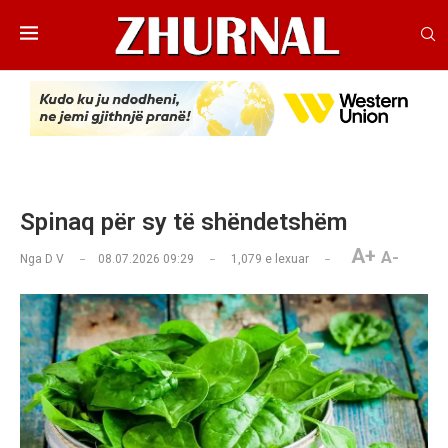
Spinaq për sy të shëndetshëm
A+
A-
Nga
D V
08.07.2026 09:29
1,079
e lexuar