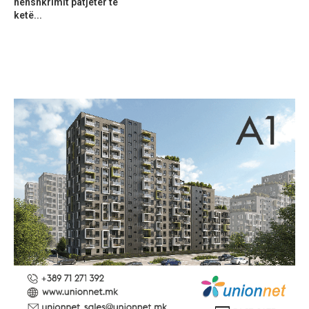
nënshkrimit patjetër të
ketë...