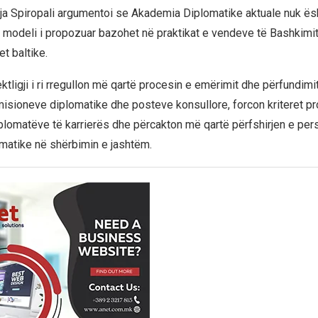
ja Spiropali argumentoi se Akademia Diplomatike aktuale nuk ësh
 modeli i propozuar bazohet në praktikat e vendeve të Bashkimit
t baltike.
ektligji i ri rregullon më qartë procesin e emërimit dhe përfundimi
misioneve diplomatike dhe posteve konsullore, forcon kriteret pr
iplomatëve të karrierës dhe përcakton më qartë përfshirjen e per
omatike në shërbimin e jashtëm.