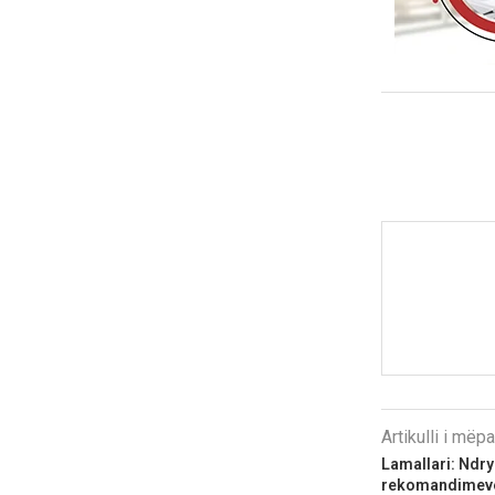
Artikulli i më
Lamallari: Ndr
rekomandimeve