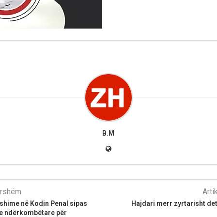
B.M
parshëm
Arti
yshime në Kodin Penal sipas
Hajdari merr zyrtarisht det
 ndërkombëtare për