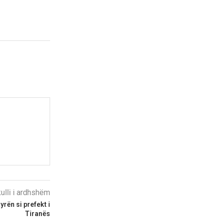
kulli i ardhshëm
yrën si prefekt i
Tiranës