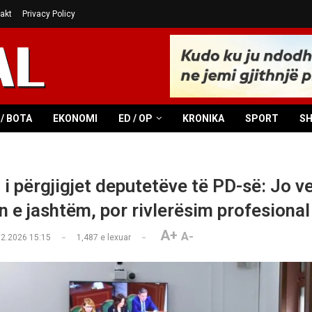
akt
Privacy Policy
/ BOTA
EKONOMI
ED / OP
KRONIKA
SPORT
S
 i përgjigjet deputetëve të PD-së: Jo v
n e jashtëm, por rivlerësim profesional
A+
A-
02.2026 15:15
1,487
e lexuar