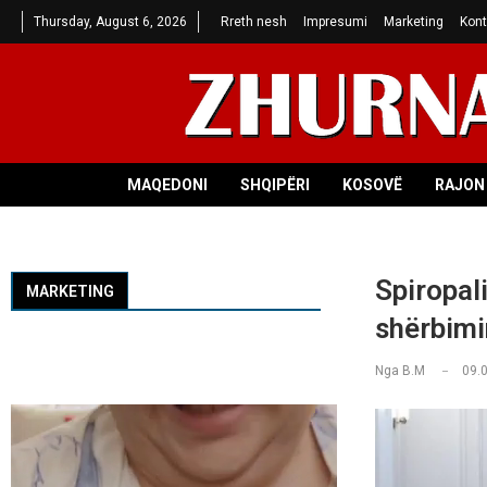
Thursday, August 6, 2026
Rreth nesh
Impresumi
Marketing
Kont
MAQEDONI
SHQIPËRI
KOSOVË
RAJON 
Spiropali
MARKETING
shërbimi
Nga
B.M
09.