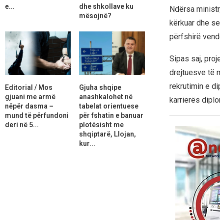
e...
dhe shkollave ku
Ndërsa ministr
mësojnë?
kërkuar dhe se
përfshirë vende
Sipas saj, proj
drejtuesve të 
rekrutimin e d
Editorial / Mos
Gjuha shqipe
gjuani me armë
anashkalohet në
karrierës dipl
nëpër dasma –
tabelat orientuese
mund të përfundoni
për fshatin e banuar
deri në 5...
plotësisht me
shqiptarë, Llojan,
kur...