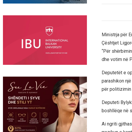
Ministrja për E
Çështjet Ligjor
“Për shërbimin
dhe votim në P
Deputetët e op
parashikon një
për politizimi
Deputeti Bylykb
boshllëqe në si
Ai ngriti gjith