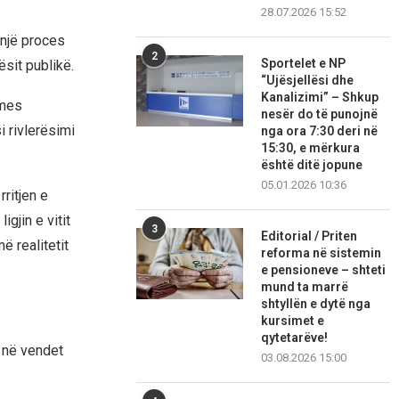
28.07.2026 15:52
 një proces
2
Sportelet e NP
sit publikë.
“Ujësjellësi dhe
Kanalizimi” – Shkup
rmes
nesër do të punojnë
i rivlerësimi
nga ora 7:30 deri në
15:30, e mërkura
është ditë jopune
05.01.2026 10:36
ritjen e
igjin e vitit
3
Editorial / Priten
ë realitetit
reforma në sistemin
e pensioneve – shteti
mund ta marrë
shtyllën e dytë nga
kursimet e
qytetarëve!
a në vendet
03.08.2026 15:00