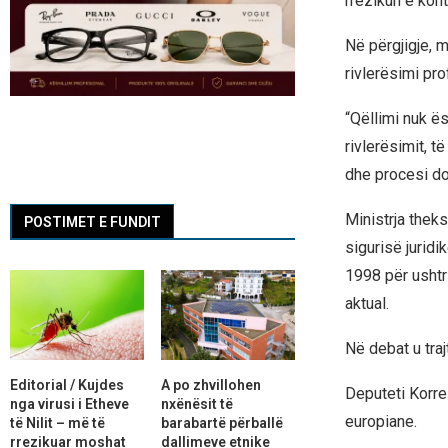
rrezikun e kontr
Në përgjigje, m
rivlerësimi pr
“Qëllimi nuk ë
rivlerësimit, t
dhe procesi do 
Ministrja theks
POSTIMET E FUNDIT
sigurisë juridi
1998 për ushtri
aktual.
Në debat u tra
Editorial / Kujdes
A po zhvillohen
Deputeti Korre
nga virusi i Etheve
nxënësit të
europiane.
të Nilit – më të
barabartë përballë
rrezikuar moshat
dallimeve etnike