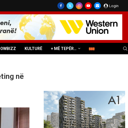
Login
HOWBIZZ
KULTURË
+ MË TEPËR…
eting në