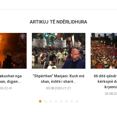
ARTIKUJ TË NDËRLIDHURA
vakuohen nga
“Shpërthen” Manjani: Kush më
66 ditë qëndr
ban, digjen...
shan, është i sharë...
kërkojnë d
kryemin
26 22:41
05.08.2026 21:21
05.08.2