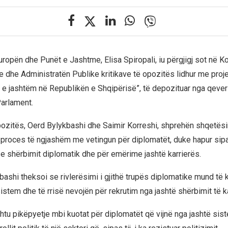
uropën dhe Punët e Jashtme, Elisa Spiropali, iu përgjigj sot në K
e dhe Administratën Publike kritikave të opozitës lidhur me projekt
 e jashtëm në Republikën e Shqipërisë”, të depozituar nga qever
arlament.
ozitës, Oerd Bylykbashi dhe Saimir Korreshi, shprehën shqetësi
 proces të ngjashëm me vetingun për diplomatët, duke hapur sipa
n e shërbimit diplomatik dhe për emërime jashtë karrierës.
ashi theksoi se rivlerësimi i gjithë trupës diplomatike mund të k
stem dhe të rrisë nevojën për rekrutim nga jashtë shërbimit të ka
ashtu pikëpyetje mbi kuotat për diplomatët që vijnë nga jashtë sis