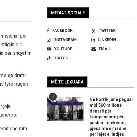
MEDIAT SOCIALE
FACEBOOK
TWITTER
omisionin për
INSTAGRAM
LINKEDIN
ligjin e ri
YOUTUBE
EMAIL
ia për shqyrtim
TIKTOK
me se drafti
MË TË LEXUARA
s tyre rrugën
1
Në korrik janë paguar
mbi 560 milionë
rijojë
denarë për
rrierës.
kompensime për
pushim mjekësor,
temit dhe mbi
pjesa më e madhe
për lejet e lindjes