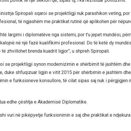
ollit politik të një sektori që, sipas tij, i ka rezistuar politizimit.
inistrja Spiropali sqaroi se projektligji nuk parashikon veting, por
ofesional, të ngjashëm me praktikat rutinë që aplikohen për nëpunë
shtë largimi i diplomatëve nga sistemi, por t’u jepet mundësi, pë
ë kalojnë në një fazë kualifikimi profesional. Do të ketë dy mundës
të zhvillohet brenda kuadrit ligjor”, u shpreh Spiropali.
oi se projektligji synon modernizimin e shërbimit të jashtëm dhe r
ke, duke shfuqizuar ligjin e vitit 2015 për shërbimin e jashtëm dhe l
min e funksioneve konsullore, të cilat sipas saj nuk i përgjigjen m
jtua edhe çështja e Akademisë Diplomatike.
shi vuri në pikëpyetje funksionimin e saj dhe praktikat e ndjekur