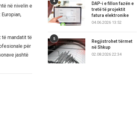
4
DAP-i e fillon fazën e
të në nivelin e
tretë të projektit
 Europian,
fatura elektronike
04.06.2026 13:52
t të mandatit të
5
Regjistrohet tërmet
ofesionale për
në Shkup
02.08.2026 22:34
sonave jashtë